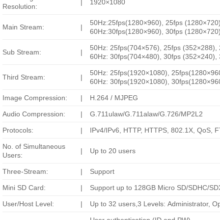
|
1920×1080
Resolution:
50Hz:25fps(1280×960), 25fps (1280×720
Main Stream:
|
60Hz:30fps(1280×960), 30fps (1280×720
50Hz: 25fps(704×576), 25fps (352×288),
Sub Stream:
|
60Hz: 30fps(704×480), 30fps (352×240),
50Hz: 25fps(1920×1080), 25fps(1280×960
Third Stream:
|
60Hz: 30fps(1920×1080), 30fps(1280×960
Image Compression:
|
H.264 / MJPEG
Audio Compression:
|
G.711ulaw/G.711alaw/G.726/MP2L2
Protocols:
|
IPv4/IPv6, HTTP, HTTPS, 802.1X, QoS, 
No. of Simultaneous
|
Up to 20 users
Users:
Three-Stream:
|
Support
Mini SD Card:
|
Support up to 128GB Micro SD/SDHC/SDX
User/Host Level:
|
Up to 32 users,3 Levels: Administrator, O