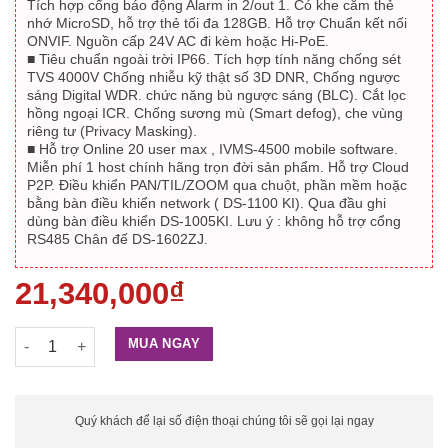
Tích hợp cổng báo động Alarm in 2/out 1. Có khe cắm thẻ
nhớ MicroSD, hỗ trợ thẻ tối đa 128GB. Hỗ trợ Chuẩn kết nối
ONVIF. Nguồn cấp 24V AC đi kèm hoặc Hi-PoE.
■ Tiêu chuẩn ngoài trời IP66. Tích hợp tính năng chống sét
TVS 4000V Chống nhiễu kỹ thật số 3D DNR, Chống ngược
sáng Digital WDR. chức năng bù ngược sáng (BLC). Cắt lọc
hồng ngoại ICR. Chống sương mù (Smart defog), che vùng
riêng tư (Privacy Masking).
■ Hỗ trợ Online 20 user max , IVMS-4500 mobile software.
Miễn phí 1 host chính hãng trọn đời sản phẩm. Hỗ trợ Cloud
P2P. Điều khiển PAN/TIL/ZOOM qua chuột, phần mềm hoặc
bằng bàn điều khiển network ( DS-1100 KI). Qua đầu ghi
dùng bàn điều khiển DS-1005KI. Lưu ý : không hỗ trợ cổng
RS485 Chân đế DS-1602ZJ.
21,340,000
₫
Camera IP Speed Dome hồng ngoại, 2 MP ( quay quét) zoom 2
MUA NGAY
Quý khách để lại số điện thoại chúng tôi sẽ gọi lại ngay