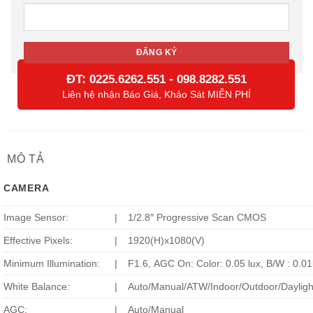
ĐT:
-
0225.6262.551
098.8282.551
Liên hệ nhận Báo Giá, Khảo Sát MIỄN PHÍ
MÔ TẢ
CAMERA
Image Sensor:
|
1/2.8″ Progressive Scan CMOS
Effective Pixels:
|
1920(H)x1080(V)
Minimum Illumination:
|
F1.6, AGC On: Color: 0.05 lux, B/W : 0.01l
White Balance:
|
Auto/Manual/ATW/Indoor/Outdoor/Daylig
AGC:
|
Auto/Manual