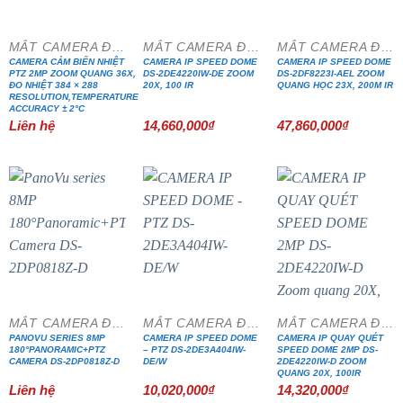
MẮT CAMERA ĐẶC CHỦNG
MẮT CAMERA ĐẶC CHỦNG
MẮT CAMERA ĐẶC CHỦNG
CAMERA CẢM BIẾN NHIỆT
CAMERA IP SPEED DOME
CAMERA IP SPEED DOME
PTZ 2MP ZOOM QUANG 36X,
DS-2DE4220IW-DE ZOOM
DS-2DF8223I-AEL ZOOM
ĐO NHIỆT 384 × 288
20X, 100 IR
QUANG HỌC 23X, 200M IR
RESOLUTION,TEMPERATURE
ACCURACY ± 2°C
Liên hệ
14,660,000
₫
47,860,000
₫
MẮT CAMERA ĐẶC CHỦNG
MẮT CAMERA ĐẶC CHỦNG
MẮT CAMERA ĐẶC CHỦNG
PANOVU SERIES 8MP
CAMERA IP SPEED DOME
CAMERA IP QUAY QUÉT
180°PANORAMIC+PTZ
– PTZ DS-2DE3A404IW-
SPEED DOME 2MP DS-
CAMERA DS-2DP0818Z-D
DE/W
2DE4220IW-D ZOOM
QUANG 20X, 100IR
Liên hệ
10,020,000
₫
14,320,000
₫