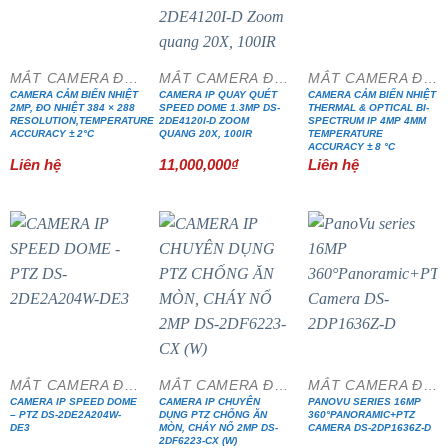
MẮT CAMERA ĐẶC CHỦNG
MẮT CAMERA ĐẶC CHỦNG
MẮT CAMERA ĐẶC CHỦNG
CAMERA CẢM BIẾN NHIỆT
CAMERA IP QUAY QUÉT
CAMERA CẢM BIẾN NHIỆT
2MP, ĐO NHIỆT 384 × 288
SPEED DOME 1.3MP DS-
THERMAL & OPTICAL BI-
RESOLUTION,TEMPERATURE
2DE4120I-D ZOOM
SPECTRUM IP 4MP 4MM
ACCURACY ± 2°C
QUANG 20X, 100IR
TEMPERATURE
ACCURACY ± 8 °C
Liên hệ
11,000,000
₫
Liên hệ
MẮT CAMERA ĐẶC CHỦNG
MẮT CAMERA ĐẶC CHỦNG
MẮT CAMERA ĐẶC CHỦNG
CAMERA IP SPEED DOME
CAMERA IP CHUYÊN
PANOVU SERIES 16MP
– PTZ DS-2DE2A204W-
DỤNG PTZ CHỐNG ĂN
360°PANORAMIC+PTZ
DE3
MÒN, CHÁY NỔ 2MP DS-
CAMERA DS-2DP1636Z-D
2DF6223-CX (W)