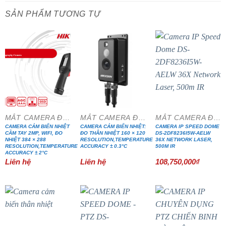
SẢN PHẨM TƯƠNG TỰ
MẮT CAMERA ĐẶC CHỦNG
MẮT CAMERA ĐẶC CHỦNG
MẮT CAMERA ĐẶC CHỦNG
CAMERA CẢM BIẾN NHIỆT
CAMERA CẢM BIẾN NHIỆT:
CAMERA IP SPEED DOME
CẦM TAY 2MP, WIFI, ĐO
ĐO THÂN NHIỆT 160 × 120
DS-2DF8236I5W-AELW
NHIỆT 384 × 288
RESOLUTION,TEMPERATURE
36X NETWORK LASER,
RESOLUTION,TEMPERATURE
ACCURACY ± 0.3°C
500M IR
ACCURACY ± 2°C
Liên hệ
Liên hệ
108,750,000
₫