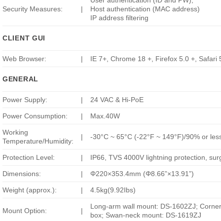
User authentication (ID and PW),
Security Measures:
|
Host authentication (MAC address)
IP address filtering
CLIENT GUI
Web Browser:
|
IE 7+, Chrome 18 +, Firefox 5.0 +, Safari 
GENERAL
Power Supply:
|
24 VAC & Hi-PoE
Power Consumption:
|
Max.40W
Working
|
-30°C ~ 65°C (-22°F ~ 149°F)/90% or les
Temperature/Humidity:
Protection Level:
|
IP66, TVS 4000V lightning protection, surg
Dimensions:
|
Φ220×353.4mm (Φ8.66”×13.91”)
Weight (approx.):
|
4.5kg(9.92Ibs)
Long-arm wall mount: DS-1602ZJ; Corne
Mount Option:
|
box; Swan-neck mount: DS-1619ZJ