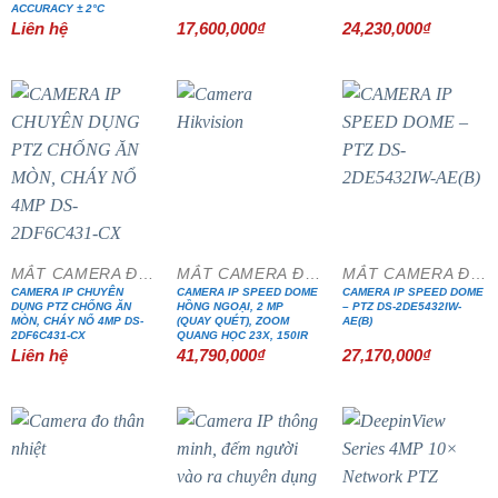
ACCURACY ± 2°C
Liên hệ
17,600,000
₫
24,230,000
₫
MẮT CAMERA ĐẶC CHỦNG
MẮT CAMERA ĐẶC CHỦNG
MẮT CAMERA ĐẶC CHỦNG
CAMERA IP CHUYÊN
CAMERA IP SPEED DOME
CAMERA IP SPEED DOME
DỤNG PTZ CHỐNG ĂN
HỒNG NGOẠI, 2 MP
– PTZ DS-2DE5432IW-
MÒN, CHÁY NỔ 4MP DS-
(QUAY QUÉT), ZOOM
AE(B)
2DF6C431-CX
QUANG HỌC 23X, 150IR
Liên hệ
41,790,000
₫
27,170,000
₫