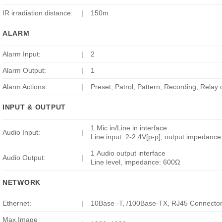
IR irradiation distance:
|
150m
ALARM
Alarm Input:
|
2
Alarm Output:
|
1
Alarm Actions:
|
Preset, Patrol, Pattern, Recording, Relay
INPUT & OUTPUT
1 Mic in/Line in interface
Audio Input:
|
Line input: 2-2.4V[p-p]; output impedanc
1 Audio output interface
Audio Output:
|
Line level, impedance: 600Ω
NETWORK
Ethernet:
|
10Base -T, /100Base-TX, RJ45 Connecto
Max.Image