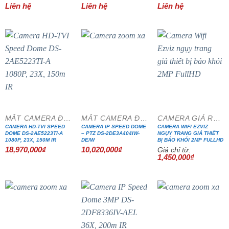
Liên hệ
Liên hệ
Liên hệ
MẮT CAMERA ĐẶC CHỦNG
MẮT CAMERA ĐẶC CHỦNG
CAMERA GIÁ RẺ ĐẶC BIỆT
CAMERA HD-TVI SPEED
CAMERA IP SPEED DOME
CAMERA WIFI EZVIZ
DOME DS-2AE5223TI-A
– PTZ DS-2DE3A404IW-
NGỤY TRANG GIẢ THIẾT
1080P, 23X, 150M IR
DE/W
BỊ BÁO KHÓI 2MP FULLHD
18,970,000
₫
10,020,000
₫
Giá chỉ từ:
1,450,000
₫