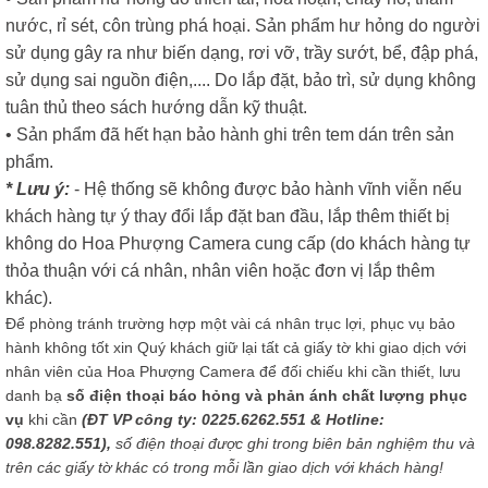
nước, rỉ sét, côn trùng phá hoại. Sản phẩm hư hỏng do người
sử dụng gây ra như biến dạng, rơi vỡ, trầy sướt, bể, đập phá,
sử dụng sai nguồn điện,.... Do lắp đặt, bảo trì, sử dụng không
tuân thủ theo sách hướng dẫn kỹ thuật.
• Sản phẩm đã hết hạn bảo hành ghi trên tem dán trên sản
phẩm.
* Lưu ý:
- Hệ thống sẽ không được bảo hành vĩnh viễn nếu
khách hàng tự ý thay đổi lắp đặt ban đầu, lắp thêm thiết bị
không do Hoa Phượng Camera cung cấp (do khách hàng tự
thỏa thuận với cá nhân, nhân viên hoặc đơn vị lắp thêm
khác).
Để phòng tránh trường hợp một vài cá nhân trục lợi, phục vụ bảo
hành không tốt xin Quý khách giữ lại tất cả giấy tờ khi giao dịch với
nhân viên của Hoa Phượng Camera để đối chiếu khi cần thiết, lưu
danh bạ
số điện thoại báo hỏng và phản ánh chất lượng phục
vụ
khi cần
(ĐT VP công ty: 0225.6262.551 & Hotline:
098.8282.551),
số điện thoại được ghi trong biên bản nghiệm thu và
trên các giấy tờ khác có trong mỗi lần giao dịch với khách hàng!