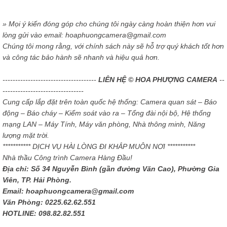
» Mọi ý kiến đóng góp cho chúng tôi ngày càng hoàn thiện hơn vui
lòng gửi vào email: hoaphuongcamera@gmail.com
Chúng tôi mong rằng, với chính sách này sẽ hỗ trợ quý khách tốt hơn
và công tác bảo hành sẽ nhanh và hiệu quả hơn.
-------------------------------------
LIÊN HỆ © HOA PHƯỢNG CAMERA
--
--------------------------------
Cung cấp lắp đặt trên toàn quốc hệ thống: Camera quan sát – Báo
động – Báo cháy – Kiểm soát vào ra – Tổng đài nội bộ, Hệ thống
mạng LAN – Máy Tính, Máy văn phòng, Nhà thông minh, Năng
lượng mặt trời.
*********** DỊCH VỤ HÀI LÒNG ĐI KHẮP MUÔN NƠI ***********
Nhà thầu Công trình Camera Hàng Đầu!
Địa chỉ: Số 34 Nguyễn Bình (gần đường Văn Cao), Phường Gia
Viên, TP. Hải Phòng.
Email: hoaphuongcamera@gmail.com
Văn Phòng: 0225.62.62.551
HOTLINE: 098.82.82.551