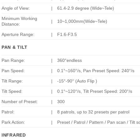
Angle of View:
|
61.4-2.9 degree (Wide~Tele)
Minimum Working
|
10~1,000mm(Wide~Tele)
Distance:
Aperture Range:
|
F1.6-F3.5
PAN & TILT
Pan Range:
|
360°endless
Pan Speed:
|
0.1°~160°/s, Pan Preset Speed: 240°/s
Tilt Range:
|
-15°-90° (Auto Flip )
Tilt Speed:
|
0.1°~120°/s, Tilt Preset Speed: 200°/s
Number of Preset:
|
300
Patrol:
|
8 patrols, up to 32 presets per patrol
Park Action:
|
Preset / Patrol / Pattern / Pan scan / Ti
INFRARED