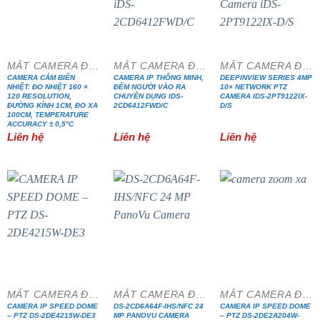
MẮT CAMERA ĐẶC CHỦNG
MẮT CAMERA ĐẶC CHỦNG
MẮT CAMERA ĐẶC CHỦNG
CAMERA CẢM BIẾN
CAMERA IP THÔNG MINH,
DEEPINVIEW SERIES 4MP
NHIỆT: ĐO NHIỆT 160 ×
ĐẾM NGƯỜI VÀO RA
10× NETWORK PTZ
120 RESOLUTION,
CHUYÊN DỤNG IDS-
CAMERA IDS-2PT9122IX-
ĐƯỜNG KÍNH 1CM, ĐO XA
2CD6412FWD/C
D/S
100CM, TEMPERATURE
ACCURACY ± 0,5°C
Liên hệ
Liên hệ
Liên hệ
MẮT CAMERA ĐẶC CHỦNG
MẮT CAMERA ĐẶC CHỦNG
MẮT CAMERA ĐẶC CHỦNG
CAMERA IP SPEED DOME
DS-2CD6A64F-IHS/NFC 24
CAMERA IP SPEED DOME
– PTZ DS-2DE4215W-DE3
MP PANOVU CAMERA
– PTZ DS-2DE2A204W-