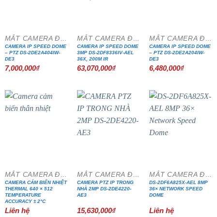
MẮT CAMERA ĐẶC CHỦNG
MẮT CAMERA ĐẶC CHỦNG
MẮT CAMERA ĐẶC CHỦNG
CAMERA IP SPEED DOME
CAMERA IP SPEED DOME
CAMERA IP SPEED DOME
– PTZ DS-2DE2A404IW-
3MP DS-2DF8336IV-AEL
– PTZ DS-2DE2A204IW-
DE3
36X, 200M IR
DE3
7,000,000
₫
63,070,000
₫
6,480,000
₫
MẮT CAMERA ĐẶC CHỦNG
MẮT CAMERA ĐẶC CHỦNG
MẮT CAMERA ĐẶC CHỦNG
CAMERA CẢM BIẾN NHIỆT
CAMERA PTZ IP TRONG
DS-2DF6A825X-AEL 8MP
THERMAL 640 × 512
NHÀ 2MP DS-2DE4220-
36× NETWORK SPEED
TEMPERATURE
AE3
DOME
ACCURACY ± 2°C
Liên hệ
15,630,000
₫
Liên hệ