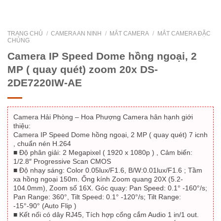
TRANG CHỦ
/
CAMERA AN NINH
/
MẮT CAMERA
/
MẮT CAMERA ĐẶC
CHỦNG
Camera IP Speed Dome hồng ngoại, 2
MP ( quay quét) zoom 20x DS-
2DE7220IW-AE
Camera Hải Phòng – Hoa Phượng Camera hân hạnh giới
thiệu:
Camera IP Speed Dome hồng ngoại, 2 MP ( quay quét) 7 icnh
, chuẩn nén H.264
■ Độ phân giải: 2 Megapixel ( 1920 x 1080p ) , Cảm biến:
1/2.8″ Progressive Scan CMOS
■ Độ nhạy sáng: Color 0.05lux/F1.6, B/W:0.01lux/F1.6 ; Tầm
xa hồng ngoại 150m. Ống kính Zoom quang 20X (5.2-
104.0mm), Zoom số 16X. Góc quay: Pan Speed: 0.1° -160°/s;
Pan Range: 360°, Tilt Speed: 0.1° -120°/s; Tilt Range:
-15°-90° (Auto Flip )
■ Kết nối có dây RJ45, Tích hợp cổng cắm Audio 1 in/1 out.