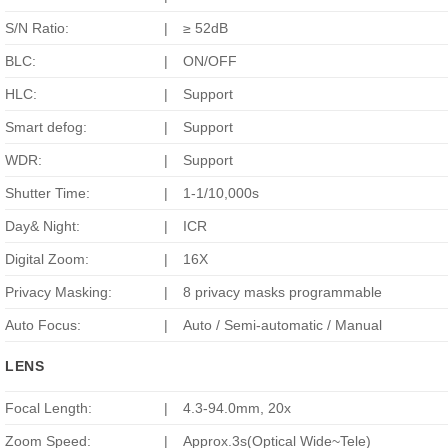
S/N Ratio:
|
≥ 52dB
BLC:
|
ON/OFF
HLC:
|
Support
Smart defog:
|
Support
WDR:
|
Support
Shutter Time:
|
1-1/10,000s
Day& Night:
|
ICR
Digital Zoom:
|
16X
Privacy Masking:
|
8 privacy masks programmable
Auto Focus:
|
Auto / Semi-automatic / Manual
LENS
Focal Length:
|
4.3-94.0mm, 20x
Zoom Speed:
|
Approx.3s(Optical Wide~Tele)