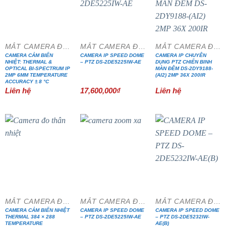
MẮT CAMERA ĐẶC CHỦNG
MẮT CAMERA ĐẶC CHỦNG
MẮT CAMERA ĐẶC CHỦNG
CAMERA CẢM BIẾN
CAMERA IP SPEED DOME
CAMERA IP CHUYÊN
NHIỆT: THERMAL &
– PTZ DS-2DE5225IW-AE
DỤNG PTZ CHIẾN BINH
OPTICAL BI-SPECTRUM IP
MÀN ĐÊM DS-2DY9188-
2MP 6MM TEMPERATURE
(AI2) 2MP 36X 200IR
ACCURACY ± 8 °C
Liên hệ
17,600,000
₫
Liên hệ
MẮT CAMERA ĐẶC CHỦNG
MẮT CAMERA ĐẶC CHỦNG
MẮT CAMERA ĐẶC CHỦNG
CAMERA CẢM BIẾN NHIỆT
CAMERA IP SPEED DOME
CAMERA IP SPEED DOME
THERMAL 384 × 288
– PTZ DS-2DE5225IW-AE
– PTZ DS-2DE5232IW-
TEMPERATURE
AE(B)