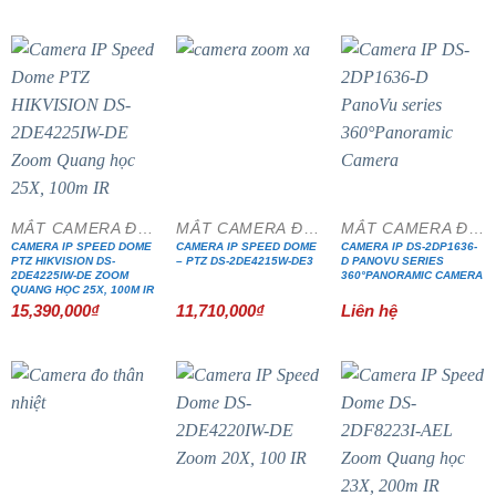
MẮT CAMERA ĐẶC CHỦNG
MẮT CAMERA ĐẶC CHỦNG
MẮT CAMERA ĐẶC CHỦNG
CAMERA IP SPEED DOME
CAMERA IP SPEED DOME
CAMERA IP DS-2DP1636-
PTZ HIKVISION DS-
– PTZ DS-2DE4215W-DE3
D PANOVU SERIES
2DE4225IW-DE ZOOM
360°PANORAMIC CAMERA
QUANG HỌC 25X, 100M IR
15,390,000
₫
11,710,000
₫
Liên hệ