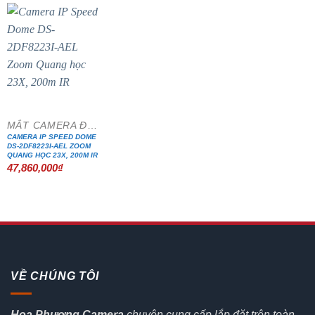
MẮT CAMERA ĐẶC CHỦNG
CAMERA IP SPEED DOME
DS-2DF8223I-AEL ZOOM
QUANG HỌC 23X, 200M IR
47,860,000
₫
VỀ CHÚNG TÔI
Hoa Phượng Camera
chuyên cung cấp lắp đặt trên toàn