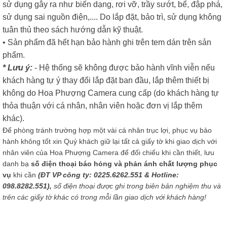
sử dụng gây ra như biến dạng, rơi vỡ, trầy sướt, bể, đập phá,
sử dụng sai nguồn điện,.... Do lắp đặt, bảo trì, sử dụng không
tuân thủ theo sách hướng dẫn kỹ thuật.
• Sản phẩm đã hết hạn bảo hành ghi trên tem dán trên sản
phẩm.
* Lưu ý:
- Hệ thống sẽ không được bảo hành vĩnh viễn nếu
khách hàng tự ý thay đổi lắp đặt ban đầu, lắp thêm thiết bị
không do Hoa Phượng Camera cung cấp (do khách hàng tự
thỏa thuận với cá nhân, nhân viên hoặc đơn vị lắp thêm
khác).
Để phòng tránh trường hợp một vài cá nhân trục lợi, phục vụ bảo
hành không tốt xin Quý khách giữ lại tất cả giấy tờ khi giao dịch với
nhân viên của Hoa Phượng Camera để đối chiếu khi cần thiết, lưu
danh bạ
số điện thoại báo hỏng và phản ánh chất lượng phục
vụ
khi cần
(ĐT VP công ty: 0225.6262.551 & Hotline:
098.8282.551),
số điện thoại được ghi trong biên bản nghiệm thu và
trên các giấy tờ khác có trong mỗi lần giao dịch với khách hàng!