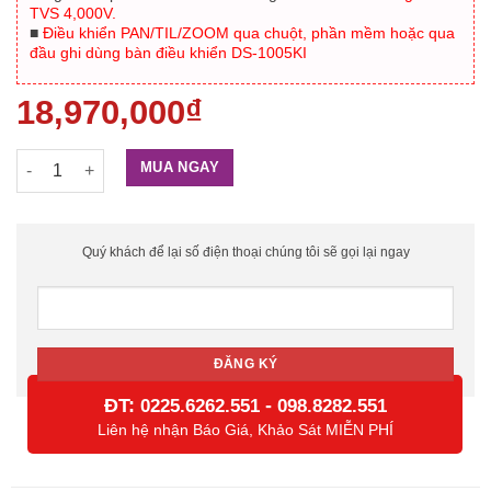
TVS 4,000V.
■
Điều khiển PAN/TIL/ZOOM qua chuột, phần mềm hoặc qua
đầu ghi dùng bàn điều khiển DS-1005KI
18,970,000
₫
Camera HD-TVI Speed Dome DS-2AE5223TI-A 1080P, 23X, 150m 
MUA NGAY
Quý khách để lại số điện thoại chúng tôi sẽ gọi lại ngay
ĐT:
-
0225.6262.551
098.8282.551
Liên hệ nhận Báo Giá, Khảo Sát MIỄN PHÍ