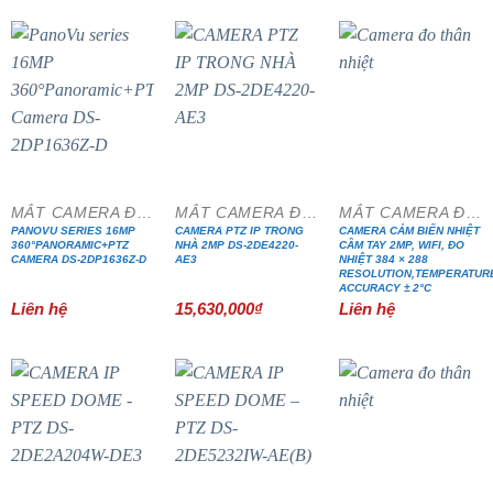
MẮT CAMERA ĐẶC CHỦNG
MẮT CAMERA ĐẶC CHỦNG
MẮT CAMERA ĐẶC CHỦNG
PANOVU SERIES 16MP
CAMERA PTZ IP TRONG
CAMERA CẢM BIẾN NHIỆT
360°PANORAMIC+PTZ
NHÀ 2MP DS-2DE4220-
CẦM TAY 2MP, WIFI, ĐO
CAMERA DS-2DP1636Z-D
AE3
NHIỆT 384 × 288
RESOLUTION,TEMPERATUR
ACCURACY ± 2°C
Liên hệ
15,630,000
₫
Liên hệ