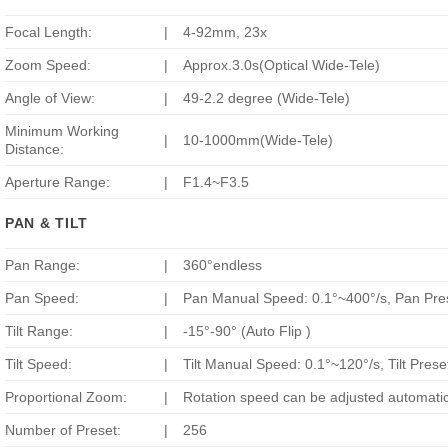
Focal Length:
|
4-92mm, 23x
Zoom Speed:
|
Approx.3.0s(Optical Wide-Tele)
Angle of View:
|
49-2.2 degree (Wide-Tele)
Minimum Working
|
10-1000mm(Wide-Tele)
Distance:
Aperture Range:
|
F1.4~F3.5
PAN & TILT
Pan Range:
|
360°endless
Pan Speed:
|
Pan Manual Speed: 0.1°~400°/s, Pan Pre
Tilt Range:
|
-15°-90° (Auto Flip )
Tilt Speed:
|
Tilt Manual Speed: 0.1°~120°/s, Tilt Pres
Proportional Zoom:
|
Rotation speed can be adjusted automatic
Number of Preset:
|
256