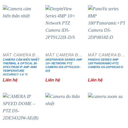
MẮT CAMERA ĐẶC CHỦNG
MẮT CAMERA ĐẶC CHỦNG
MẮT CAMERA ĐẶC CHỦNG
CAMERA CẢM BIẾN NHIỆT
DEEPINVIEW SERIES 4MP
PANOVU SERIES 8MP
THERMAL & OPTICAL BI-
10× NETWORK PTZ
180°PANORAMIC+PTZ
SPECTRUM IP 4MP 4MM
CAMERA IDS-2PT9122IX-
CAMERA DS-2DP0818Z-D
TEMPERATURE
D/S
ACCURACY ± 8 °C
Liên hệ
Liên hệ
Liên hệ