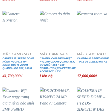
MẮT CAMERA ĐẶC CHỦNG
MẮT CAMERA ĐẶC CHỦNG
MẮT CAMERA ĐẶC CHỦNG
CAMERA IP SPEED DOME
CAMERA CẢM BIẾN NHIỆT
CAMERA IP SPEED DOME
HỒNG NGOẠI, 2 MP
PTZ 2MP ZOOM QUANG 36X,
– PTZ DS-2DE5225IW-AE
(QUAY QUÉT), ZOOM
ĐO NHIỆT 384 × 288
QUANG HỌC 23X, 150IR
RESOLUTION,TEMPERATURE
ACCURACY ± 2°C
41,790,000
₫
Liên hệ
17,600,000
₫