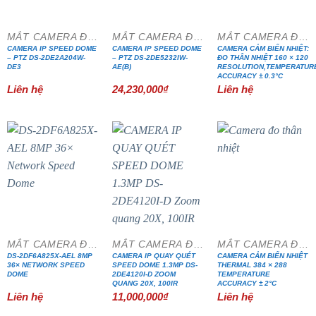
MẮT CAMERA ĐẶC CHỦNG
MẮT CAMERA ĐẶC CHỦNG
MẮT CAMERA ĐẶC CHỦNG
CAMERA IP SPEED DOME
CAMERA IP SPEED DOME
CAMERA CẢM BIẾN NHIỆT:
– PTZ DS-2DE2A204W-
– PTZ DS-2DE5232IW-
ĐO THÂN NHIỆT 160 × 120
DE3
AE(B)
RESOLUTION,TEMPERATUR
ACCURACY ± 0.3°C
Liên hệ
24,230,000
₫
Liên hệ
MẮT CAMERA ĐẶC CHỦNG
MẮT CAMERA ĐẶC CHỦNG
MẮT CAMERA ĐẶC CHỦNG
DS-2DF6A825X-AEL 8MP
CAMERA IP QUAY QUÉT
CAMERA CẢM BIẾN NHIỆT
36× NETWORK SPEED
SPEED DOME 1.3MP DS-
THERMAL 384 × 288
DOME
2DE4120I-D ZOOM
TEMPERATURE
QUANG 20X, 100IR
ACCURACY ± 2°C
Liên hệ
11,000,000
₫
Liên hệ