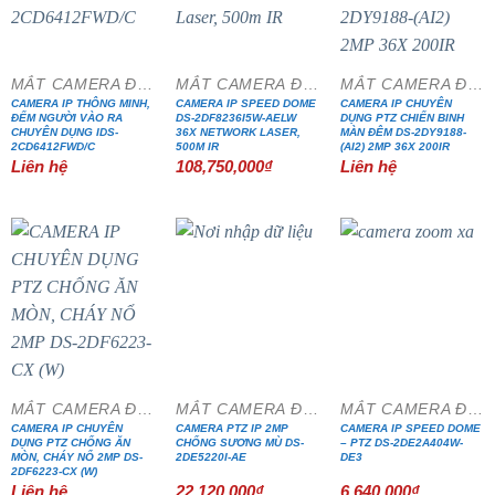
MẮT CAMERA ĐẶC CHỦNG
MẮT CAMERA ĐẶC CHỦNG
MẮT CAMERA ĐẶC CHỦNG
CAMERA IP THÔNG MINH,
CAMERA IP SPEED DOME
CAMERA IP CHUYÊN
ĐẾM NGƯỜI VÀO RA
DS-2DF8236I5W-AELW
DỤNG PTZ CHIẾN BINH
CHUYÊN DỤNG IDS-
36X NETWORK LASER,
MÀN ĐÊM DS-2DY9188-
2CD6412FWD/C
500M IR
(AI2) 2MP 36X 200IR
Liên hệ
108,750,000
₫
Liên hệ
MẮT CAMERA ĐẶC CHỦNG
MẮT CAMERA ĐẶC CHỦNG
MẮT CAMERA ĐẶC CHỦNG
CAMERA IP CHUYÊN
CAMERA PTZ IP 2MP
CAMERA IP SPEED DOME
DỤNG PTZ CHỐNG ĂN
CHỐNG SƯƠNG MÙ DS-
– PTZ DS-2DE2A404W-
MÒN, CHÁY NỔ 2MP DS-
2DE5220I-AE
DE3
2DF6223-CX (W)
Liên hệ
22,120,000
₫
6,640,000
₫