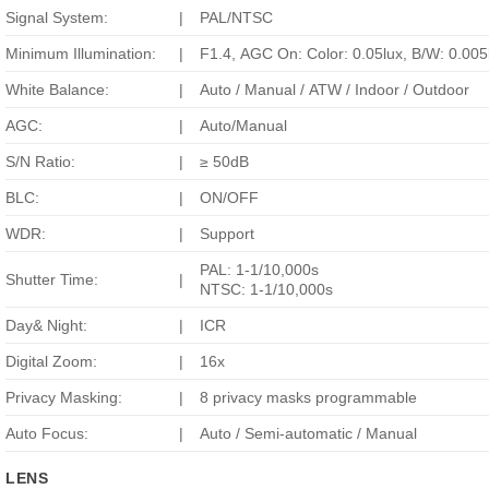
Signal System:
|
PAL/NTSC
Minimum Illumination:
|
F1.4, AGC On: Color: 0.05lux, B/W: 0.005
White Balance:
|
Auto / Manual / ATW / Indoor / Outdoor
AGC:
|
Auto/Manual
S/N Ratio:
|
≥ 50dB
BLC:
|
ON/OFF
WDR:
|
Support
PAL: 1-1/10,000s
Shutter Time:
|
NTSC: 1-1/10,000s
Day& Night:
|
ICR
Digital Zoom:
|
16x
Privacy Masking:
|
8 privacy masks programmable
Auto Focus:
|
Auto / Semi-automatic / Manual
LENS