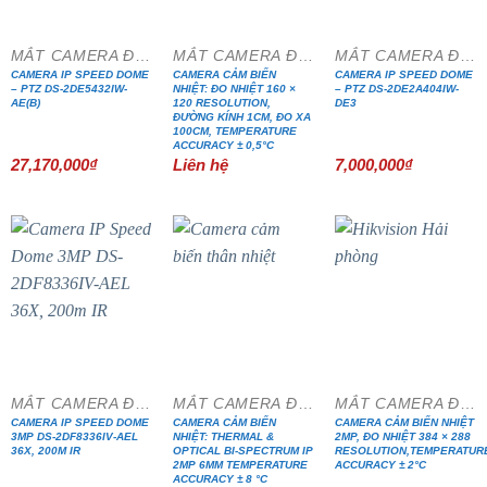
MẮT CAMERA ĐẶC CHỦNG
MẮT CAMERA ĐẶC CHỦNG
MẮT CAMERA ĐẶC CHỦNG
CAMERA IP SPEED DOME
CAMERA CẢM BIẾN
CAMERA IP SPEED DOME
– PTZ DS-2DE5432IW-
NHIỆT: ĐO NHIỆT 160 ×
– PTZ DS-2DE2A404IW-
AE(B)
120 RESOLUTION,
DE3
ĐƯỜNG KÍNH 1CM, ĐO XA
100CM, TEMPERATURE
ACCURACY ± 0,5°C
27,170,000
₫
Liên hệ
7,000,000
₫
MẮT CAMERA ĐẶC CHỦNG
MẮT CAMERA ĐẶC CHỦNG
MẮT CAMERA ĐẶC CHỦNG
CAMERA IP SPEED DOME
CAMERA CẢM BIẾN
CAMERA CẢM BIẾN NHIỆT
3MP DS-2DF8336IV-AEL
NHIỆT: THERMAL &
2MP, ĐO NHIỆT 384 × 288
36X, 200M IR
OPTICAL BI-SPECTRUM IP
RESOLUTION,TEMPERATUR
2MP 6MM TEMPERATURE
ACCURACY ± 2°C
ACCURACY ± 8 °C