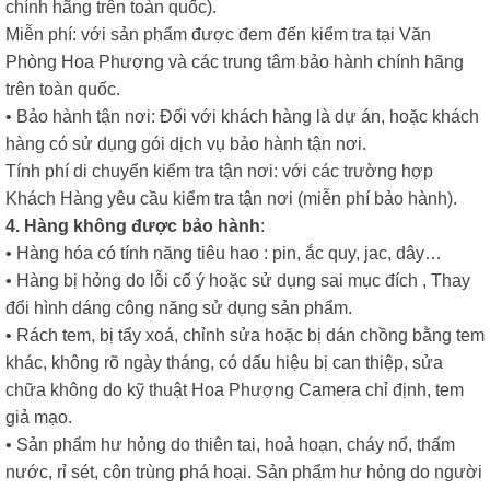
chính hãng trên toàn quốc).
Miễn phí: với sản phẩm được đem đến kiểm tra tại Văn
Phòng Hoa Phượng và các trung tâm bảo hành chính hãng
trên toàn quốc.
• Bảo hành tận nơi: Đối với khách hàng là dự án, hoặc khách
hàng có sử dụng gói dịch vụ bảo hành tận nơi.
Tính phí di chuyển kiểm tra tận nơi: với các trường hợp
Khách Hàng yêu cầu kiểm tra tận nơi (miễn phí bảo hành).
4. Hàng không được bảo hành
:
• Hàng hóa có tính năng tiêu hao : pin, ắc quy, jac, dây…
• Hàng bị hỏng do lỗi cố ý hoặc sử dụng sai mục đích , Thay
đổi hình dáng công năng sử dụng sản phẩm.
• Rách tem, bị tẩy xoá, chỉnh sửa hoặc bị dán chồng bằng tem
khác, không rõ ngày tháng, có dấu hiệu bị can thiệp, sửa
chữa không do kỹ thuật Hoa Phượng Camera chỉ định, tem
giả mạo.
• Sản phẩm hư hỏng do thiên tai, hoả hoạn, cháy nổ, thấm
nước, rỉ sét, côn trùng phá hoại. Sản phẩm hư hỏng do người