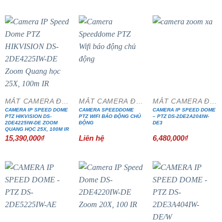
MẮT CAMERA ĐẶC CHỦNG
MẮT CAMERA ĐẶC CHỦNG
MẮT CAMERA ĐẶC CHỦNG
CAMERA IP SPEED DOME
CAMERA SPEEDDOME
CAMERA IP SPEED DOME
PTZ HIKVISION DS-
PTZ WIFI BÁO ĐỘNG CHỦ
– PTZ DS-2DE2A204IW-
2DE4225IW-DE ZOOM
ĐỘNG
DE3
QUANG HỌC 25X, 100M IR
15,390,000
₫
Liên hệ
6,480,000
₫