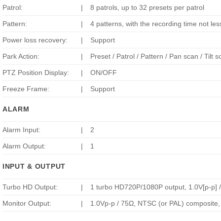
Patrol:
|
8 patrols, up to 32 presets per patrol
Pattern:
|
4 patterns, with the recording time not le
Power loss recovery:
|
Support
Park Action:
|
Preset / Patrol / Pattern / Pan scan / Ti
PTZ Position Display:
|
ON/OFF
Freeze Frame:
|
Support
ALARM
Alarm Input:
|
2
Alarm Output:
|
1
INPUT & OUTPUT
Turbo HD Output:
|
1 turbo HD720P/1080P output, 1.0V[p-p]
Monitor Output:
|
1.0Vp-p / 75Ω, NTSC (or PAL) composite