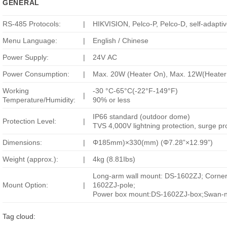
GENERAL
RS-485 Protocols:
|
HIKVISION, Pelco-P, Pelco-D, self-adapti
Menu Language:
|
English / Chinese
Power Supply:
|
24V AC
Power Consumption:
|
Max. 20W (Heater On), Max. 12W(Heater 
Working
-30 °C-65°C(-22°F-149°F)
|
Temperature/Humidity:
90% or less
IP66 standard (outdoor dome)
Protection Level:
|
TVS 4,000V lightning protection, surge pro
Dimensions:
|
Φ185mm)×330(mm) (Φ7.28”×12.99”)
Weight (approx.):
|
4kg (8.81Ibs)
Long-arm wall mount: DS-1602ZJ; Corner
Mount Option:
|
1602ZJ-pole;
Power box mount:DS-1602ZJ-box;Swan-
Tag cloud: