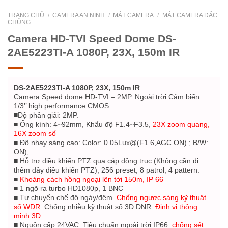
TRANG CHỦ
/
CAMERA AN NINH
/
MẮT CAMERA
/
MẮT CAMERA ĐẶC
CHỦNG
Camera HD-TVI Speed Dome DS-
2AE5223TI-A 1080P, 23X, 150m IR
DS-2AE5223TI-A 1080P, 23X, 150m IR
Camera Speed dome HD-TVI – 2MP. Ngoài trời Cảm biến:
1/3’’ high performance CMOS.
■Độ phân giải: 2MP.
■ Ống kính: 4~92mm, Khẩu độ F1.4~F3.5,
23X zoom quang,
16X zoom số
■ Độ nhạy sáng cao: Color: 0.05Lux@(F1.6,AGC ON) ; B/W:
ON);
■ Hỗ trợ điều khiển PTZ qua cáp đồng trục (Không cần đi
thêm dây điều khiển PTZ); 256 preset, 8 patrol, 4 pattern.
■
Khoảng cách hồng ngoại lên tới 150m, IP 66
■ 1 ngõ ra turbo HD1080p, 1 BNC
■ Tự chuyển chế độ ngày/đêm.
Chống ngược sáng kỹ thuật
số WDR
. Chống nhiễu kỹ thuật số 3D DNR.
Định vị thông
minh 3D
■ Nguồn cấp 24VAC. Tiêu chuẩn ngoài trời IP66.
chống sét