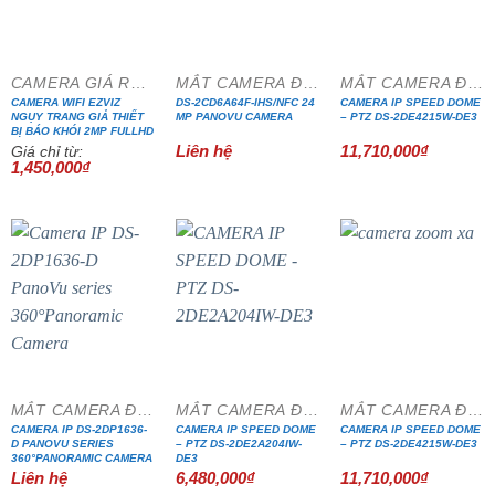
CAMERA GIÁ RẺ ĐẶC BIỆT
MẮT CAMERA ĐẶC CHỦNG
MẮT CAMERA ĐẶC CHỦNG
CAMERA WIFI EZVIZ
DS-2CD6A64F-IHS/NFC 24
CAMERA IP SPEED DOME
NGỤY TRANG GIẢ THIẾT
MP PANOVU CAMERA
– PTZ DS-2DE4215W-DE3
BỊ BÁO KHÓI 2MP FULLHD
Liên hệ
11,710,000
₫
Giá chỉ từ:
1,450,000
₫
MẮT CAMERA ĐẶC CHỦNG
MẮT CAMERA ĐẶC CHỦNG
MẮT CAMERA ĐẶC CHỦNG
CAMERA IP DS-2DP1636-
CAMERA IP SPEED DOME
CAMERA IP SPEED DOME
D PANOVU SERIES
– PTZ DS-2DE2A204IW-
– PTZ DS-2DE4215W-DE3
360°PANORAMIC CAMERA
DE3
Liên hệ
6,480,000
₫
11,710,000
₫