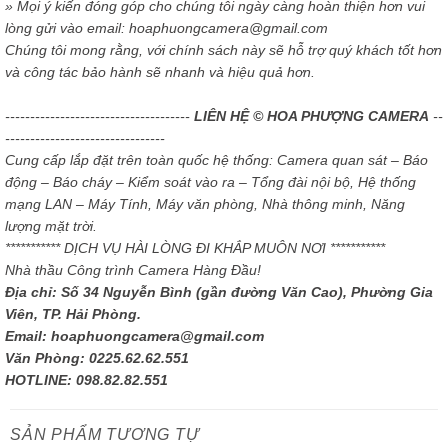
» Mọi ý kiến đóng góp cho chúng tôi ngày càng hoàn thiện hơn vui
lòng gửi vào email: hoaphuongcamera@gmail.com
Chúng tôi mong rằng, với chính sách này sẽ hỗ trợ quý khách tốt hơn
và công tác bảo hành sẽ nhanh và hiệu quả hơn.
-------------------------------------
LIÊN HỆ © HOA PHƯỢNG CAMERA
--
--------------------------------
Cung cấp lắp đặt trên toàn quốc hệ thống: Camera quan sát – Báo
động – Báo cháy – Kiểm soát vào ra – Tổng đài nội bộ, Hệ thống
mạng LAN – Máy Tính, Máy văn phòng, Nhà thông minh, Năng
lượng mặt trời.
*********** DỊCH VỤ HÀI LÒNG ĐI KHẮP MUÔN NƠI ***********
Nhà thầu Công trình Camera Hàng Đầu!
Địa chỉ: Số 34 Nguyễn Bình (gần đường Văn Cao), Phường Gia
Viên, TP. Hải Phòng.
Email: hoaphuongcamera@gmail.com
Văn Phòng: 0225.62.62.551
HOTLINE: 098.82.82.551
SẢN PHẨM TƯƠNG TỰ