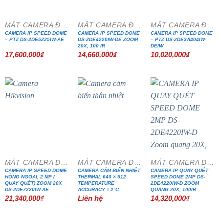
MẮT CAMERA ĐẶC CHỦNG
MẮT CAMERA ĐẶC CHỦNG
MẮT CAMERA ĐẶC CHỦNG
CAMERA IP SPEED DOME
CAMERA IP SPEED DOME
CAMERA IP SPEED DOME
– PTZ DS-2DE5225IW-AE
DS-2DE4220IW-DE ZOOM
– PTZ DS-2DE3A404IW-
20X, 100 IR
DE/W
17,600,000
₫
14,660,000
₫
10,020,000
₫
MẮT CAMERA ĐẶC CHỦNG
MẮT CAMERA ĐẶC CHỦNG
MẮT CAMERA ĐẶC CHỦNG
CAMERA IP SPEED DOME
CAMERA CẢM BIẾN NHIỆT
CAMERA IP QUAY QUÉT
HỒNG NGOẠI, 2 MP (
THERMAL 640 × 512
SPEED DOME 2MP DS-
QUAY QUÉT) ZOOM 20X
TEMPERATURE
2DE4220IW-D ZOOM
DS-2DE7220IW-AE
ACCURACY ± 2°C
QUANG 20X, 100IR
21,340,000
₫
Liên hệ
14,320,000
₫