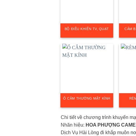
BỘ ĐIỀU KHIỂN TV, QUẠT
CẢM B
Ổ CẮM THƯỜNG MẶT KÍNH
RÈ
Chi tiết về chương trình khuyến mại,
Nhãn hiệu:
HOA PHƯỢNG CAM
Dịch Vụ Hài Lòng đi khắp muôn nơ