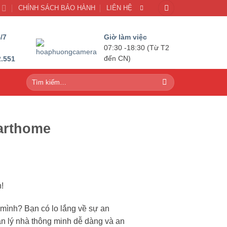
U
CHÍNH SÁCH BẢO HÀNH
LIÊN HỆ
/7
Giờ làm việc
07:30 -18:30 (Từ T2
2.551
đến CN)
Tìm
kiếm:
marthome
!
a mình? Bạn có lo lắng về sự an
ản lý nhà thông minh dễ dàng và an