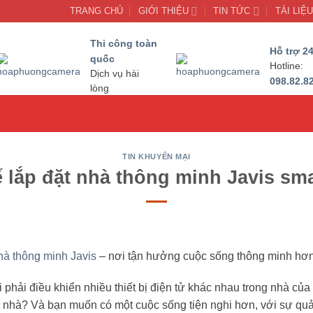
TRANG CHỦ
GIỚI THIỆU
TIN TỨC
TÀI LIỆ
Thi công toàn
Hỗ trợ 24
quốc
Hotline:
Dịch vụ hài
098.82.8
lòng
TIN KHUYẾN MẠI
ế lắp đặt nhà thông minh Javis s
hà thông minh Javis
– nơi tận hưởng cuộc sống thông minh hơn
i phải điều khiển nhiều thiết bị điện tử khác nhau trong nhà củ
 ở nhà? Và bạn muốn có một cuộc sống tiện nghi hơn, với sự qu