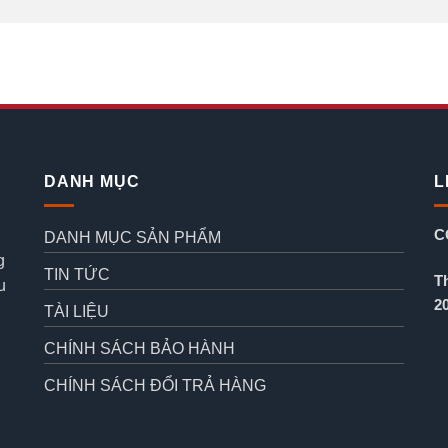
DANH MỤC
L
C
DANH MỤC SẢN PHẨM
g
TIN TỨC
T
u
2
TÀI LIỆU
CHÍNH SÁCH BẢO HÀNH
CHÍNH SÁCH ĐỔI TRẢ HÀNG