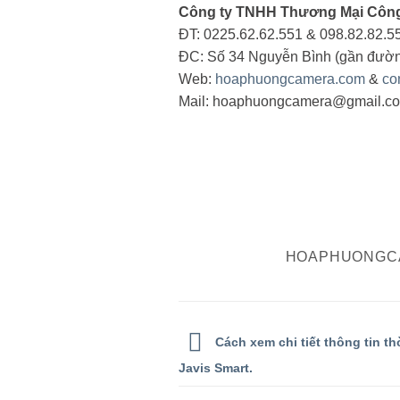
Công ty TNHH Thương Mại Công
ĐT: 0225.62.62.551 & 098.82.82.5
ĐC: Số 34 Nguyễn Bình (gần đườn
Web:
hoaphuongcamera.com
&
co
Mail: hoaphuongcamera@gmail.c
HOAPHUONGC
Cách xem chi tiết thông tin thờ
Javis Smart.