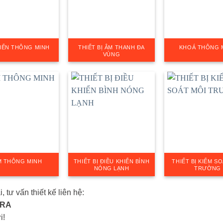
IẾN THÔNG MINH
THIẾT BỊ ÂM THANH ĐA
KHOÁ THÔNG 
VÙNG
M THÔNG MINH
THIẾT BỊ ĐIỀU KHIỂN BÌNH
THIẾT BỊ KIỂM S
NÓNG LẠNH
TRƯỜNG
 tư vấn thiết kế liên hệ:
ERA
i!