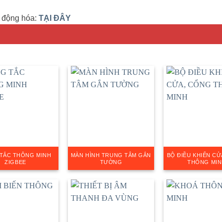
ự động hóa:
TẠI ĐÂY
TẮC THÔNG MINH
MÀN HÌNH TRUNG TÂM GẮN
BỘ ĐIỀU KHIỂN C
ZIGBEE
TƯỜNG
THÔNG MIN