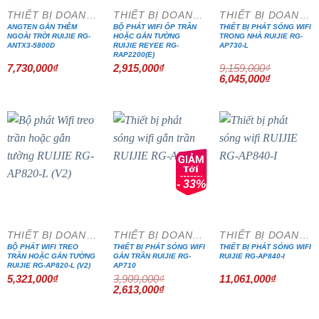
THIẾT BỊ DOANH NGHIỆP
THIẾT BỊ DOANH NGHIỆP
THIẾT BỊ DOANH NGHIỆP
ANGTEN GẮN THÊM
BỘ PHÁT WIFI ỐP TRẦN
THIẾT BỊ PHÁT SÓNG WIFI
NGOÀI TRỜI RUIJIE RG-
HOẶC GẮN TƯỜNG
TRONG NHÀ RUIJIE RG-
ANTX3-5800D
RUIJIE REYEE RG-
AP730-L
RAP2200(E)
7,730,000
₫
2,915,000
₫
9,159,000
₫
Giá
Giá
6,045,000
₫
gốc
hiện
là:
tại
9,159,000₫.
là:
6,045,000₫
- 33%
THIẾT BỊ DOANH NGHIỆP
THIẾT BỊ DOANH NGHIỆP
THIẾT BỊ DOANH NGHIỆP
BỘ PHÁT WIFI TREO
THIẾT BỊ PHÁT SÓNG WIFI
THIẾT BỊ PHÁT SÓNG WIFI
TRẦN HOẶC GẮN TƯỜNG
GẮN TRẦN RUIJIE RG-
RUIJIE RG-AP840-I
RUIJIE RG-AP820-L (V2)
AP710
5,321,000
₫
3,909,000
₫
11,061,000
₫
Giá
Giá
2,613,000
₫
gốc
hiện
là:
tại
3,909,000₫.
là: