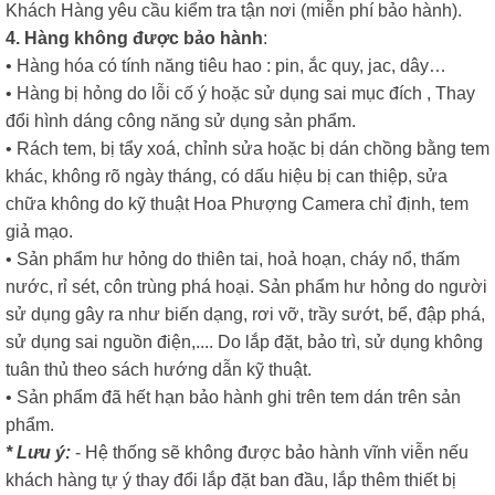
Khách Hàng yêu cầu kiểm tra tận nơi (miễn phí bảo hành).
4. Hàng không được bảo hành
:
• Hàng hóa có tính năng tiêu hao : pin, ắc quy, jac, dây…
• Hàng bị hỏng do lỗi cố ý hoặc sử dụng sai mục đích , Thay
đổi hình dáng công năng sử dụng sản phẩm.
• Rách tem, bị tẩy xoá, chỉnh sửa hoặc bị dán chồng bằng tem
khác, không rõ ngày tháng, có dấu hiệu bị can thiệp, sửa
chữa không do kỹ thuật Hoa Phượng Camera chỉ định, tem
giả mạo.
• Sản phẩm hư hỏng do thiên tai, hoả hoạn, cháy nổ, thấm
nước, rỉ sét, côn trùng phá hoại. Sản phẩm hư hỏng do người
sử dụng gây ra như biến dạng, rơi vỡ, trầy sướt, bể, đập phá,
sử dụng sai nguồn điện,.... Do lắp đặt, bảo trì, sử dụng không
tuân thủ theo sách hướng dẫn kỹ thuật.
• Sản phẩm đã hết hạn bảo hành ghi trên tem dán trên sản
phẩm.
* Lưu ý:
- Hệ thống sẽ không được bảo hành vĩnh viễn nếu
khách hàng tự ý thay đổi lắp đặt ban đầu, lắp thêm thiết bị