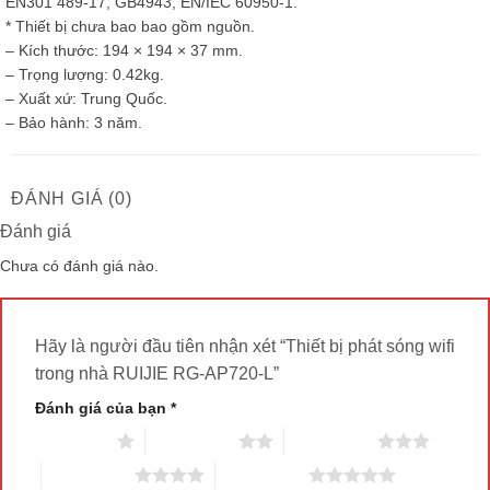
EN301 489-17, GB4943, EN/IEC 60950-1.
* Thiết bị chưa bao bao gồm nguồn.
– Kích thước: 194 × 194 × 37 mm.
– Trọng lượng: 0.42kg.
– Xuất xứ: Trung Quốc.
– Bảo hành: 3 năm.
ĐÁNH GIÁ (0)
Đánh giá
Chưa có đánh giá nào.
Hãy là người đầu tiên nhận xét “Thiết bị phát sóng wifi
trong nhà RUIJIE RG-AP720-L”
Đánh giá của bạn
*
1 trên 5 sao
2 trên 5 sao
3 trên 5 sao
4 trên 5 sao
5 trên 5 sao