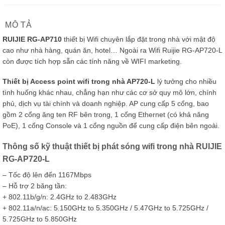
MÔ TẢ
RUIJIE RG-AP710
thiết bị Wifi chuyên lắp đặt trong nhà với mật độ
cao như nhà hàng, quán ăn, hotel… Ngoài ra Wifi Ruijie RG-AP720-L
còn được tích hợp sẵn các tính năng về WIFI marketing.
Thiết bị Access point wifi trong nhà AP720-L
lý tưởng cho nhiều
tình huống khác nhau, chẳng hạn như các cơ sở quy mô lớn, chính
phủ, dịch vụ tài chính và doanh nghiệp. AP cung cấp 5 cổng, bao
gồm 2 cổng ăng ten RF bên trong, 1 cổng Ethernet (có khả năng
PoE), 1 cổng Console và 1 cổng nguồn để cung cấp điện bên ngoài.
Thông số kỹ thuật thiết bị phát sóng wifi trong nhà RUIJIE
RG-AP720-L
– Tốc độ lên đến 1167Mbps
– Hỗ trợ 2 băng tần:
+ 802.11b/g/n: 2.4GHz to 2.483GHz
+ 802.11a/n/ac: 5.150GHz to 5.350GHz / 5.47GHz to 5.725GHz /
5.725GHz to 5.850GHz