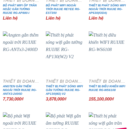
THIẾT BỊ DOANH NGHIỆP
THIẾT BỊ DOANH NGHIỆP
THIẾT BỊ DOANH NGHIỆP
BỘ PHÁT WIFI ỐP TRẦN
BỘ PHÁT WIFI NGOÀI
THIẾT BỊ PHÁT SÓNG WIFI
HOẶC GẮN TƯỜNG
TRỜI RUIJIE REYEE RG-
NGOÀI TRỜI RUIJIE RG-
RUIJIE RG-AP880-I
EST350
AP630(IODA)
Liên hệ
Liên hệ
Liên hệ
THIẾT BỊ DOANH NGHIỆP
THIẾT BỊ DOANH NGHIỆP
THIẾT BỊ DOANH NGHIỆP
ANGTEN GẮN THÊM
THIẾT BỊ PHÁT SÓNG WIFI
THIẾT BỊ ĐIỀU KHIỂN WIFI
NGOÀI TRỜI RUIJIE RG-
GẮN TƯỜNG RUIJIE RG-
RUIJIE RG-WS6108
ANTX3-2400D
AP130(W2) V2
7,730,000
₫
3,878,000
₫
155,100,000
₫