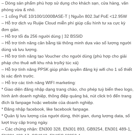
– Dòng sản phẩm phù hợp sử dụng cho khách sạn, cửa hàng, văn
phòng vừa & nhỏ.
– 1 cổng PoE 10/100/1000BASE-T | Nguồn 802.3af PoE <12.95W
– Hỗ trợ dịch vụ Ruijie Cloud miễn phí giúp cấu hình tư xa cực kỳ
đơn giản.
– Hỗ trợ tối đa 256 người dùng | 32 BSSID
– Hỗ trợ tính năng cân bằng tải thông minh dựa vào số lượng người
dùng và lưu lượng.
– Hỗ trợ tính năng tạo Voucher cho người dùng (phù hợp cho giải
pháp cho thuê wifi khu nhà trọ/ký túc xá)
– Hỗ trợ tính năng PPSK giúp phân quyền đăng ký wifi cho 1 số thiết
bị xác định trước.
– Hỗ trợ các tính năng WIFI marketing:
* Giao diện đăng nhập dạng trang chào, cho phép tuỳ biến theo logo,
hình ảnh doanh nghiệp, thông điệp quảng bá, nút click trỏ đến trang
đích là fanpage hoặc website của doanh nghiệp.
* Đăng nhập facebook, like facebook fanpage.
* Quản lý lưu lượng của người dùng, thời gian, dung lượng data, số
lượt truy cập trong ngày.
– Các chứng nhận: EN300 328, EN301 893, GB9254, EN301 489-1,