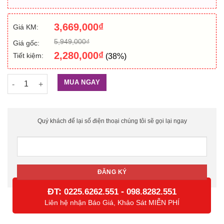
3,669,000
₫
Giá KM:
5,949,000
₫
Giá gốc:
2,280,000
₫
Tiết kiệm:
(38%)
Thiết bị phát sóng wifi trong nhà RUIJIE RG-AP720-L số lượng
MUA NGAY
Quý khách để lại số điện thoại chúng tôi sẽ gọi lại ngay
ĐT:
-
0225.6262.551
098.8282.551
Liên hệ nhận Báo Giá, Khảo Sát MIỄN PHÍ