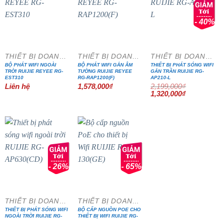
- 40%
THIẾT BỊ DOANH NGHIỆP
THIẾT BỊ DOANH NGHIỆP
THIẾT BỊ DOANH NGHIỆP
BỘ PHÁT WIFI NGOÀI
BỘ PHÁT WIFI GẮN ÂM
THIẾT BỊ PHÁT SÓNG WIFI
TRỜI RUIJIE REYEE RG-
TƯỜNG RUIJIE REYEE
GẮN TRẦN RUIJIE RG-
EST310
RG-RAP1200(F)
AP210-L
Liên hệ
1,578,000
₫
2,199,000
₫
Giá
Giá
1,320,000
₫
gốc
hiện
là:
tại
2,199,000₫.
là:
1,320,000₫
- 26%
- 65%
THIẾT BỊ DOANH NGHIỆP
THIẾT BỊ DOANH NGHIỆP
THIẾT BỊ PHÁT SÓNG WIFI
BỘ CẤP NGUỒN POE CHO
NGOÀI TRỜI RUIJIE RG-
THIẾT BỊ WIFI RUIJIE RG-