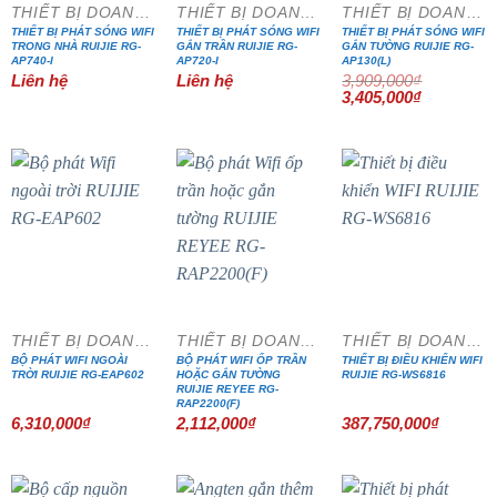
THIẾT BỊ DOANH NGHIỆP
THIẾT BỊ DOANH NGHIỆP
THIẾT BỊ DOANH NGHIỆP
THIẾT BỊ PHÁT SÓNG WIFI
THIẾT BỊ PHÁT SÓNG WIFI
THIẾT BỊ PHÁT SÓNG WIFI
TRONG NHÀ RUIJIE RG-
GẮN TRẦN RUIJIE RG-
GẮN TƯỜNG RUIJIE RG-
AP740-I
AP720-I
AP130(L)
Liên hệ
Liên hệ
3,909,000
₫
Giá
Giá
3,405,000
₫
gốc
hiện
là:
tại
3,909,000₫.
là:
3,405,000₫
THIẾT BỊ DOANH NGHIỆP
THIẾT BỊ DOANH NGHIỆP
THIẾT BỊ DOANH NGHIỆP
BỘ PHÁT WIFI NGOÀI
BỘ PHÁT WIFI ỐP TRẦN
THIẾT BỊ ĐIỀU KHIỂN WIFI
TRỜI RUIJIE RG-EAP602
HOẶC GẮN TƯỜNG
RUIJIE RG-WS6816
RUIJIE REYEE RG-
RAP2200(F)
6,310,000
₫
2,112,000
₫
387,750,000
₫