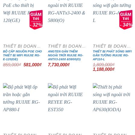
- 32%
- 34%
THIẾT BỊ DOANH NGHIỆP
THIẾT BỊ DOANH NGHIỆP
THIẾT BỊ DOANH NGHIỆP
BỘ CẤP NGUỒN POE CHO
ANGTEN GẮN THÊM
THIẾT BỊ PHÁT SÓNG WIFI
THIẾT BỊ WIFI RUIJIE RG-
NGOÀI TRỜI RUIJIE RG-
GẮN TƯỜNG RUIJIE RG-
E-120(GE)
ANTX3-2400＆5800(O)
AP110-L
Giá
Giá
859,000
₫
581,000
₫
7,730,000
₫
1,809,000
₫
gốc
hiện
Giá
Giá
1,188,000
₫
là:
tại
gốc
hiện
859,000₫.
là:
là:
tại
581,000₫.
1,809,000₫.
là:
1,188,000₫