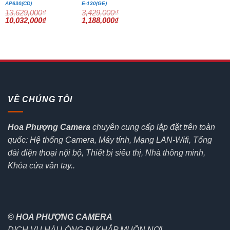
AP630(CD)
E-130(GE)
13,629,000
₫
3,429,000
₫
Giá
Giá
Giá
Giá
10,032,000
₫
1,188,000
₫
gốc
hiện
gốc
hiện
là:
tại
là:
tại
13,629,000₫.
là:
3,429,000₫.
là:
10,032,000₫.
1,188,000₫.
VỀ CHÚNG TÔI
Hoa Phượng Camera
chuyên cung cấp lắp đặt trên toàn
quốc: Hệ thống Camera, Máy tính, Mạng LAN-Wifi, Tổng
đài điện thoại nội bộ, Thiết bị siêu thị, Nhà thông minh,
Khóa cửa vân tay..
© HOA PHƯỢNG CAMERA
DỊCH VỤ HÀI LÒNG ĐI KHẮP MUÔN NƠI