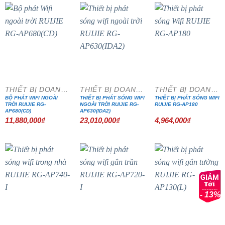
2,613,000₫.
THIẾT BỊ DOANH NGHIỆP
THIẾT BỊ DOANH NGHIỆP
THIẾT BỊ DOANH NGHIỆP
BỘ PHÁT WIFI NGOÀI
THIẾT BỊ PHÁT SÓNG WIFI
THIẾT BỊ PHÁT SÓNG WIFI
TRỜI RUIJIE RG-
NGOÀI TRỜI RUIJIE RG-
RUIJIE RG-AP180
AP680(CD)
AP630(IDA2)
11,880,000
₫
23,010,000
₫
4,964,000
₫
- 13%