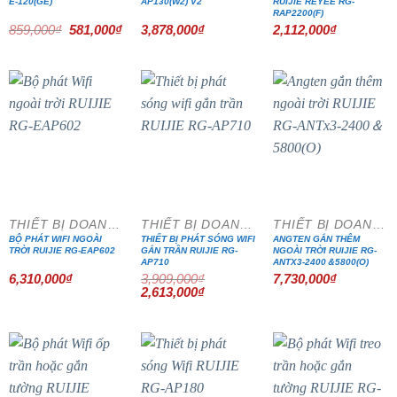
E-120(GE)
AP130(W2) V2
RUIJIE REYEE RG-
RAP2200(F)
Giá
Giá
859,000
₫
581,000
₫
3,878,000
₫
2,112,000
₫
gốc
hiện
là:
tại
859,000₫.
là:
581,000₫.
- 33%
THIẾT BỊ DOANH NGHIỆP
THIẾT BỊ DOANH NGHIỆP
THIẾT BỊ DOANH NGHIỆP
BỘ PHÁT WIFI NGOÀI
THIẾT BỊ PHÁT SÓNG WIFI
ANGTEN GẮN THÊM
TRỜI RUIJIE RG-EAP602
GẮN TRẦN RUIJIE RG-
NGOÀI TRỜI RUIJIE RG-
AP710
ANTX3-2400＆5800(O)
6,310,000
₫
3,909,000
₫
7,730,000
₫
Giá
Giá
2,613,000
₫
gốc
hiện
là:
tại
3,909,000₫.
là:
2,613,000₫.