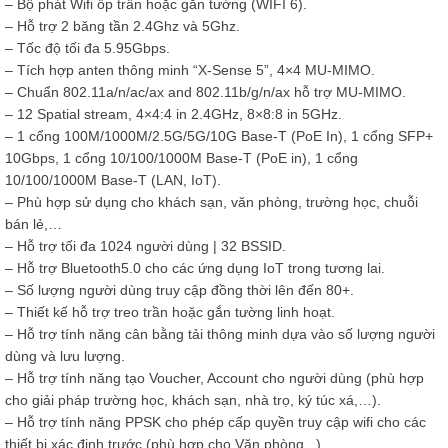
– Bộ phát Wifi ốp trần hoặc gắn tường (WIFI 6).
– Hỗ trợ 2 băng tần 2.4Ghz và 5Ghz.
– Tốc độ tối đa 5.95Gbps.
– Tích hợp anten thông minh “X-Sense 5”, 4×4 MU-MIMO.
– Chuẩn 802.11a/n/ac/ax and 802.11b/g/n/ax hỗ trợ MU-MIMO.
– 12 Spatial stream, 4×4:4 in 2.4GHz, 8×8:8 in 5GHz.
– 1 cổng 100M/1000M/2.5G/5G/10G Base-T (PoE In), 1 cổng SFP+
10Gbps, 1 cổng 10/100/1000M Base-T (PoE in), 1 cổng
10/100/1000M Base-T (LAN, IoT).
– Phù hợp sử dụng cho khách sạn, văn phòng, trường học, chuỗi
bán lẻ,…
– Hỗ trợ tối đa 1024 người dùng | 32 BSSID.
– Hỗ trợ Bluetooth5.0 cho các ứng dụng IoT trong tương lai.
– Số lượng người dùng truy cập đồng thời lên đến 80+.
– Thiết kế hỗ trợ treo trần hoặc gắn tường linh hoạt.
– Hỗ trợ tính năng cân bằng tải thông minh dựa vào số lượng người
dùng và lưu lượng.
– Hỗ trợ tính năng tạo Voucher, Account cho người dùng (phù hợp
cho giải pháp trường học, khách sạn, nhà trọ, ký túc xá,…).
– Hỗ trợ tính năng PPSK cho phép cấp quyền truy cập wifi cho các
thiết bị xác định trước (phù hợp cho Văn phòng,..).