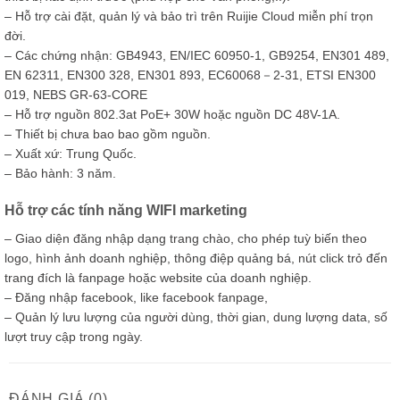
– Hỗ trợ cài đặt, quản lý và bảo trì trên Ruijie Cloud miễn phí trọn
đời.
– Các chứng nhận: GB4943, EN/IEC 60950-1, GB9254, EN301 489,
EN 62311, EN300 328, EN301 893, EC60068－2-31, ETSI EN300
019, NEBS GR-63-CORE
– Hỗ trợ nguồn 802.3at PoE+ 30W hoặc nguồn DC 48V-1A.
– Thiết bị chưa bao bao gồm nguồn.
– Xuất xứ: Trung Quốc.
– Bảo hành: 3 năm.
Hỗ trợ các tính năng WIFI marketing
– Giao diện đăng nhập dạng trang chào, cho phép tuỳ biến theo
logo, hình ảnh doanh nghiệp, thông điệp quảng bá, nút click trỏ đến
trang đích là fanpage hoặc website của doanh nghiệp.
– Đăng nhập facebook, like facebook fanpage,
– Quản lý lưu lượng của người dùng, thời gian, dung lượng data, số
lượt truy cập trong ngày.
ĐÁNH GIÁ (0)