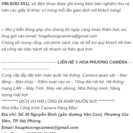
098.8282.551),
số điện thoại được ghi trong biên bản nghiệm thu và
trên các giấy tờ khác có trong mỗi lần giao dịch với khách hàng!
» Mọi ý kiến đóng góp cho chúng tôi ngày càng hoàn thiện hơn vui
lòng gửi vào email: hoaphuongcamera@gmail.com
Chúng tôi mong rằng, với chính sách này sẽ hỗ trợ quý khách tốt hơn
và công tác bảo hành sẽ nhanh và hiệu quả hơn.
-------------------------------------
LIÊN HỆ © HOA PHƯỢNG CAMERA
--
--------------------------------
Cung cấp lắp đặt trên toàn quốc hệ thống: Camera quan sát – Báo
động – Báo cháy – Kiểm soát vào ra – Tổng đài nội bộ, Hệ thống
mạng LAN – Máy Tính, Máy văn phòng, Nhà thông minh, Năng
lượng mặt trời.
*********** DỊCH VỤ HÀI LÒNG ĐI KHẮP MUÔN NƠI ***********
Nhà thầu Công trình Camera Hàng Đầu!
Địa chỉ: Số 34 Nguyễn Bình (gần đường Văn Cao), Phường Gia
Viên, TP. Hải Phòng.
Email: hoaphuongcamera@gmail.com