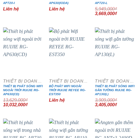
AP720-I
AP630(IODA)
AP720-L
Liên hệ
Liên hệ
5,949,000
₫
Giá
Giá
3,669,000
₫
gốc
hiện
là:
tại
5,949,000₫.
là:
3,669,000₫
- 26%
- 13%
THIẾT BỊ DOANH NGHIỆP
THIẾT BỊ DOANH NGHIỆP
THIẾT BỊ DOANH NGHIỆP
THIẾT BỊ PHÁT SÓNG WIFI
BỘ PHÁT WIFI NGOÀI
THIẾT BỊ PHÁT SÓNG WIFI
NGOÀI TRỜI RUIJIE RG-
TRỜI RUIJIE REYEE RG-
GẮN TƯỜNG RUIJIE RG-
AP630(CD)
EST350
AP130(L)
13,629,000
₫
Liên hệ
3,909,000
₫
Giá
Giá
Giá
Giá
10,032,000
₫
3,405,000
₫
gốc
hiện
gốc
hiện
là:
tại
là:
tại
13,629,000₫.
là:
3,909,000₫.
là:
10,032,000₫.
3,405,000₫