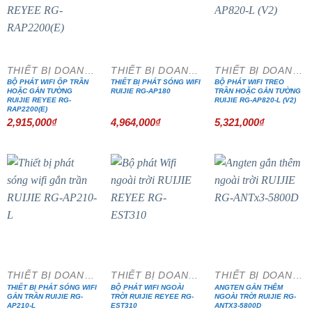
THIẾT BỊ DOANH NGHIỆP
THIẾT BỊ DOANH NGHIỆP
THIẾT BỊ DOANH NGHIỆP
BỘ PHÁT WIFI ỐP TRẦN
THIẾT BỊ PHÁT SÓNG WIFI
BỘ PHÁT WIFI TREO
HOẶC GẮN TƯỜNG
RUIJIE RG-AP180
TRẦN HOẶC GẮN TƯỜNG
RUIJIE REYEE RG-
RUIJIE RG-AP820-L (V2)
RAP2200(E)
2,915,000
₫
4,964,000
₫
5,321,000
₫
- 40%
THIẾT BỊ DOANH NGHIỆP
THIẾT BỊ DOANH NGHIỆP
THIẾT BỊ DOANH NGHIỆP
THIẾT BỊ PHÁT SÓNG WIFI
BỘ PHÁT WIFI NGOÀI
ANGTEN GẮN THÊM
GẮN TRẦN RUIJIE RG-
TRỜI RUIJIE REYEE RG-
NGOÀI TRỜI RUIJIE RG-
AP210-L
EST310
ANTX3-5800D