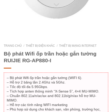
TRANG CHỦ
/
THIẾT BỊ ĐIỆN KHÁC
/
THIẾT BỊ MẠNG INTERNET
Bộ phát Wifi ốp trần hoặc gắn tường
RUIJIE RG-AP880-I
– Bộ phát Wifi ốp trần hoặc gắn tường (WIFI 6).
– Hỗ trợ 2 băng tần 2.4Ghz và 5Ghz.
– Tốc độ tối đa 5.95Gbps.
– Tích hợp anten thông minh “X-Sense 5”, 4×4 MU-MIMO.
– Chuẩn 802.11a/n/ac/ax and 802.11b/g/n/ax hỗ trợ MU-
MIMO.
– Hỗ trợ các tính năng WIFI marketing
– Phù hợp sử dụng cho khách sạn, văn phòng, trường học,