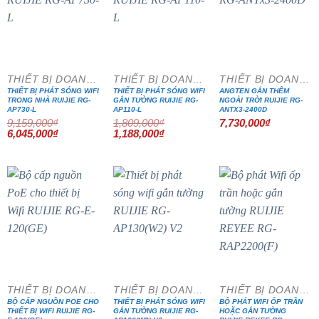
- 34%
- 34%
THIẾT BỊ DOANH NGHIỆP
THIẾT BỊ DOANH NGHIỆP
THIẾT BỊ DOANH NGHIỆP
THIẾT BỊ PHÁT SÓNG WIFI
THIẾT BỊ PHÁT SÓNG WIFI
ANGTEN GẮN THÊM
TRONG NHÀ RUIJIE RG-
GẮN TƯỜNG RUIJIE RG-
NGOÀI TRỜI RUIJIE RG-
AP730-L
AP110-L
ANTX3-2400D
9,159,000
₫
1,809,000
₫
7,730,000
₫
Giá
Giá
Giá
Giá
6,045,000
₫
1,188,000
₫
gốc
hiện
gốc
hiện
là:
tại
là:
tại
9,159,000₫.
là:
1,809,000₫.
là:
6,045,000₫.
1,188,000₫.
- 32%
THIẾT BỊ DOANH NGHIỆP
THIẾT BỊ DOANH NGHIỆP
THIẾT BỊ DOANH NGHIỆP
BỘ CẤP NGUỒN POE CHO
THIẾT BỊ PHÁT SÓNG WIFI
BỘ PHÁT WIFI ỐP TRẦN
THIẾT BỊ WIFI RUIJIE RG-
GẮN TƯỜNG RUIJIE RG-
HOẶC GẮN TƯỜNG