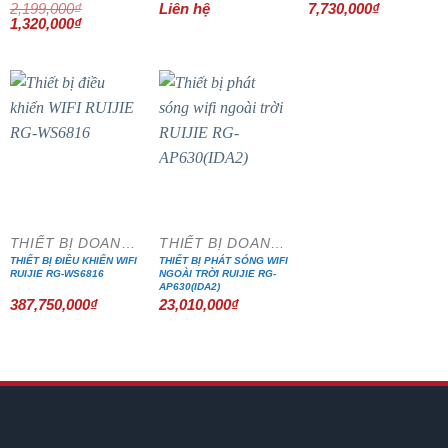
2,199,000
₫
Liên hệ
7,730,000
₫
Giá
Giá
1,320,000
₫
gốc
hiện
là:
tại
2,199,000₫.
là:
1,320,000₫.
THIẾT BỊ DOANH NGHIỆP
THIẾT BỊ DOANH NGHIỆP
THIẾT BỊ ĐIỀU KHIỂN WIFI
THIẾT BỊ PHÁT SÓNG WIFI
RUIJIE RG-WS6816
NGOÀI TRỜI RUIJIE RG-
AP630(IDA2)
387,750,000
₫
23,010,000
₫