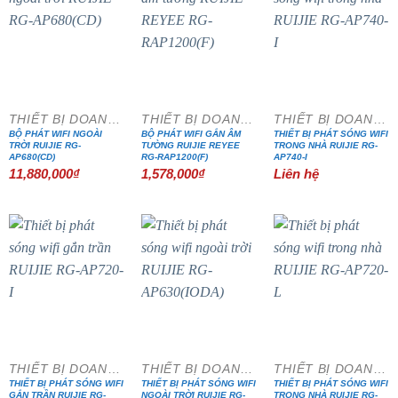
THIẾT BỊ DOANH NGHIỆP
THIẾT BỊ DOANH NGHIỆP
THIẾT BỊ DOANH NGHIỆP
BỘ PHÁT WIFI NGOÀI
BỘ PHÁT WIFI GẮN ÂM
THIẾT BỊ PHÁT SÓNG WIFI
TRỜI RUIJIE RG-
TƯỜNG RUIJIE REYEE
TRONG NHÀ RUIJIE RG-
AP680(CD)
RG-RAP1200(F)
AP740-I
11,880,000
₫
1,578,000
₫
Liên hệ
- 38%
THIẾT BỊ DOANH NGHIỆP
THIẾT BỊ DOANH NGHIỆP
THIẾT BỊ DOANH NGHIỆP
THIẾT BỊ PHÁT SÓNG WIFI
THIẾT BỊ PHÁT SÓNG WIFI
THIẾT BỊ PHÁT SÓNG WIFI
GẮN TRẦN RUIJIE RG-
NGOÀI TRỜI RUIJIE RG-
TRONG NHÀ RUIJIE RG-