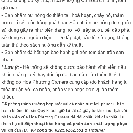
chữa không do kỹ thuật Hoa Phượng Camera chỉ định, tem
giả mạo.
• Sản phẩm hư hỏng do thiên tai, hoả hoạn, cháy nổ, thấm
nước, rỉ sét, côn trùng phá hoại. Sản phẩm hư hỏng do người
sử dụng gây ra như biến dạng, rơi vỡ, trầy sướt, bể, đập phá,
sử dụng sai nguồn điện,.... Do lắp đặt, bảo trì, sử dụng không
tuân thủ theo sách hướng dẫn kỹ thuật.
• Sản phẩm đã hết hạn bảo hành ghi trên tem dán trên sản
phẩm.
* Lưu ý:
- Hệ thống sẽ không được bảo hành vĩnh viễn nếu
khách hàng tự ý thay đổi lắp đặt ban đầu, lắp thêm thiết bị
không do Hoa Phượng Camera cung cấp (do khách hàng tự
thỏa thuận với cá nhân, nhân viên hoặc đơn vị lắp thêm
khác).
Để phòng tránh trường hợp một vài cá nhân trục lợi, phục vụ bảo
hành không tốt xin Quý khách giữ lại tất cả giấy tờ khi giao dịch với
nhân viên của Hoa Phượng Camera để đối chiếu khi cần thiết, lưu
danh bạ
số điện thoại báo hỏng và phản ánh chất lượng phục
vụ
khi cần
(ĐT VP công ty: 0225.6262.551 & Hotline: