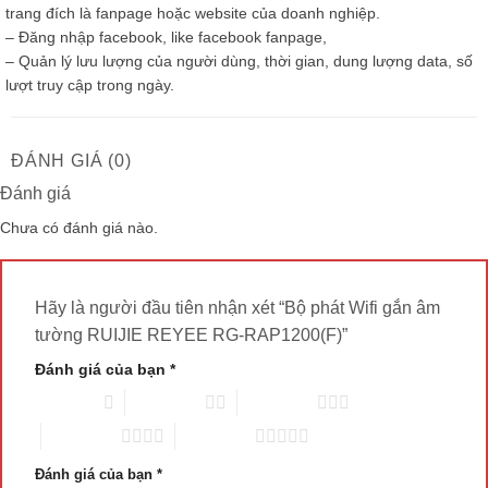
trang đích là fanpage hoặc website của doanh nghiệp.
– Đăng nhập facebook, like facebook fanpage,
– Quản lý lưu lượng của người dùng, thời gian, dung lượng data, số
lượt truy cập trong ngày.
ĐÁNH GIÁ (0)
Đánh giá
Chưa có đánh giá nào.
Hãy là người đầu tiên nhận xét “Bộ phát Wifi gắn âm
tường RUIJIE REYEE RG-RAP1200(F)”
Đánh giá của bạn
*
1 trên 5 sao
2 trên 5 sao
3 trên 5 sao
4 trên 5 sao
5 trên 5 sao
Đánh giá của bạn
*