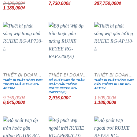
3,429,000
₫
7,730,000
₫
387,750,000
₫
Giá
Giá
1,188,000
₫
gốc
hiện
là:
tại
3,429,000₫.
là:
1,188,000₫.
- 34%
- 34%
THIẾT BỊ DOANH NGHIỆP
THIẾT BỊ DOANH NGHIỆP
THIẾT BỊ DOANH NGHIỆP
THIẾT BỊ PHÁT SÓNG WIFI
BỘ PHÁT WIFI ỐP TRẦN
THIẾT BỊ PHÁT SÓNG WIFI
TRONG NHÀ RUIJIE RG-
HOẶC GẮN TƯỜNG
GẮN TƯỜNG RUIJIE RG-
AP730-L
RUIJIE REYEE RG-
AP110-L
RAP2200(E)
9,159,000
₫
2,915,000
₫
1,809,000
₫
Giá
Giá
Giá
Giá
6,045,000
₫
1,188,000
₫
gốc
hiện
gốc
hiện
là:
tại
là:
tại
9,159,000₫.
là:
1,809,000₫.
là:
6,045,000₫.
1,188,000₫