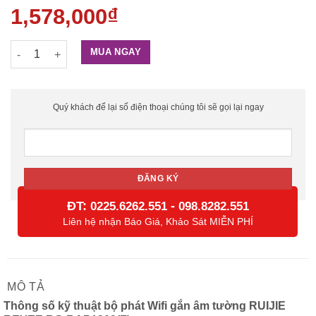
1,578,000
₫
Bộ phát Wifi gắn âm tường RUIJIE REYEE RG-RAP1200(F) số l
MUA NGAY
Quý khách để lại số điện thoại chúng tôi sẽ gọi lại ngay
ĐT:
-
0225.6262.551
098.8282.551
Liên hệ nhận Báo Giá, Khảo Sát MIỄN PHÍ
MÔ TẢ
Thông số kỹ thuật bộ phát Wifi gắn âm tường RUIJIE