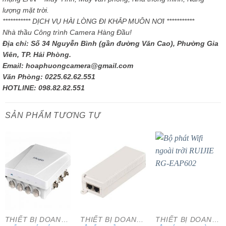
lượng mặt trời.
*********** DỊCH VỤ HÀI LÒNG ĐI KHẮP MUÔN NƠI ***********
Nhà thầu Công trình Camera Hàng Đầu!
Địa chỉ: Số 34 Nguyễn Bình (gần đường Văn Cao), Phường Gia
Viên, TP. Hải Phòng.
Email: hoaphuongcamera@gmail.com
Văn Phòng: 0225.62.62.551
HOTLINE: 098.82.82.551
SẢN PHẨM TƯƠNG TỰ
- 32%
THIẾT BỊ DOANH NGHIỆP
THIẾT BỊ DOANH NGHIỆP
THIẾT BỊ DOANH NGHIỆP