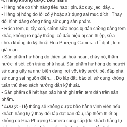
4. Hàng không được bảo hành
:
• Hàng hóa có tính năng tiêu hao : pin, ắc quy, jac, dây…
• Hàng bị hỏng do lỗi cố ý hoặc sử dụng sai mục đích , Thay
đổi hình dáng công năng sử dụng sản phẩm.
• Rách tem, bị tẩy xoá, chỉnh sửa hoặc bị dán chồng bằng tem
khác, không rõ ngày tháng, có dấu hiệu bị can thiệp, sửa
chữa không do kỹ thuật Hoa Phượng Camera chỉ định, tem
giả mạo.
• Sản phẩm hư hỏng do thiên tai, hoả hoạn, cháy nổ, thấm
nước, rỉ sét, côn trùng phá hoại. Sản phẩm hư hỏng do người
sử dụng gây ra như biến dạng, rơi vỡ, trầy sướt, bể, đập phá,
sử dụng sai nguồn điện,.... Do lắp đặt, bảo trì, sử dụng không
tuân thủ theo sách hướng dẫn kỹ thuật.
• Sản phẩm đã hết hạn bảo hành ghi trên tem dán trên sản
phẩm.
* Lưu ý:
- Hệ thống sẽ không được bảo hành vĩnh viễn nếu
khách hàng tự ý thay đổi lắp đặt ban đầu, lắp thêm thiết bị
không do Hoa Phượng Camera cung cấp (do khách hàng tự