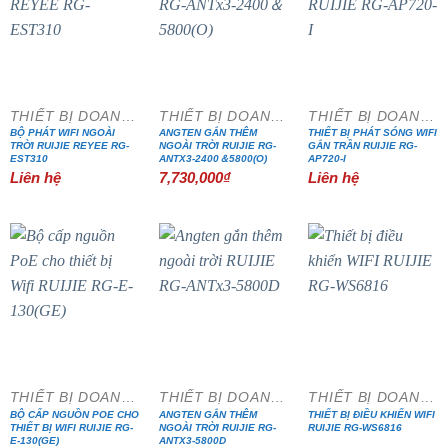
THIẾT BỊ DOANH NGHIỆP
THIẾT BỊ DOANH NGHIỆP
THIẾT BỊ DOANH NGHIỆP
BỘ PHÁT WIFI NGOÀI
ANGTEN GẮN THÊM
THIẾT BỊ PHÁT SÓNG WIFI
TRỜI RUIJIE REYEE RG-
NGOÀI TRỜI RUIJIE RG-
GẮN TRẦN RUIJIE RG-
EST310
ANTX3-2400＆5800(O)
AP720-I
Liên hệ
7,730,000
₫
Liên hệ
- 65%
THIẾT BỊ DOANH NGHIỆP
THIẾT BỊ DOANH NGHIỆP
THIẾT BỊ DOANH NGHIỆP
BỘ CẤP NGUỒN POE CHO
ANGTEN GẮN THÊM
THIẾT BỊ ĐIỀU KHIỂN WIFI
THIẾT BỊ WIFI RUIJIE RG-
NGOÀI TRỜI RUIJIE RG-
RUIJIE RG-WS6816
E-130(GE)
ANTX3-5800D