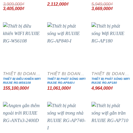
3,909,000
₫
2,112,000
₫
5,949,000
₫
Giá
Giá
Giá
Giá
3,405,000
₫
3,669,000
₫
gốc
hiện
gốc
hiện
là:
tại
là:
tại
3,909,000₫.
là:
5,949,000₫.
là:
3,405,000₫.
3,669,000₫
THIẾT BỊ DOANH NGHIỆP
THIẾT BỊ DOANH NGHIỆP
THIẾT BỊ DOANH NGHIỆP
THIẾT BỊ ĐIỀU KHIỂN WIFI
THIẾT BỊ PHÁT SÓNG WIFI
THIẾT BỊ PHÁT SÓNG WIFI
RUIJIE RG-WS6108
RUIJIE RG-AP840-I
RUIJIE RG-AP180
155,100,000
₫
11,061,000
₫
4,964,000
₫
- 33%