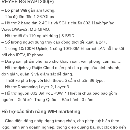
REYEE RG-RAP1200(F)
– Bộ phát Wifi gắn âm tường.
– Tốc độ lên đến 1.267Gbps.
– Hỗ trợ 2 băng tần 2.4GHz và 5GHz chuẩn 802.11a/b/g/n/ac
Wave1/Wave2, MU-MIMO.
– Hỗ trợ tối đa 110 người dùng | 8 SSID.
– Số lượng người dùng truy cập đồng thời đề xuất là 24+.
– 1 cổng 10/100M Uplink, 1 cổng 10/100M Ethernet LAN hỗ trợ kết
nối cho IPTV, IP phone.
– Dòng sản phẩm phù hợp cho khách sạn, văn phòng, căn hộ, …
– Hỗ trợ dịch vụ Ruijie Cloud miễn phí cho phép cấu hình nhanh,
đơn giản, quản lý và giám sát dễ dàng.
– Thiết kế phù hợp với kích thước ổ cắm chuẩn 86-type.
– Hỗ trợ Roamming Layer 2, Layer 3.
– Hỗ trợ nguồn 802.3af PoE <8W. * Thiết bị chưa bao bao gồm
nguồn – Xuất xứ: Trung Quốc. – Bảo hành: 3 năm.
Hỗ trợ các tính năng WIFI marketing
– Giao diện đăng nhập dạng trang chào, cho phép tuỳ biến theo
logo, hình ảnh doanh nghiệp, thông điệp quảng bá, nút click trỏ đến