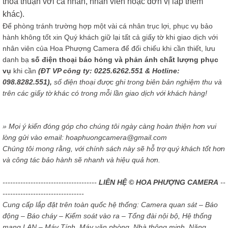
thỏa thuận với cá nhân, nhân viên hoặc đơn vị lắp thêm
khác).
Để phòng tránh trường hợp một vài cá nhân trục lợi, phục vụ bảo
hành không tốt xin Quý khách giữ lại tất cả giấy tờ khi giao dịch với
nhân viên của Hoa Phượng Camera để đối chiếu khi cần thiết, lưu
danh bạ
số điện thoại báo hỏng và phản ánh chất lượng phục
vụ
khi cần
(ĐT VP công ty: 0225.6262.551 & Hotline:
098.8282.551),
số điện thoại được ghi trong biên bản nghiệm thu và
trên các giấy tờ khác có trong mỗi lần giao dịch với khách hàng!
» Mọi ý kiến đóng góp cho chúng tôi ngày càng hoàn thiện hơn vui
lòng gửi vào email: hoaphuongcamera@gmail.com
Chúng tôi mong rằng, với chính sách này sẽ hỗ trợ quý khách tốt hơn
và công tác bảo hành sẽ nhanh và hiệu quả hơn.
-------------------------------------
LIÊN HỆ © HOA PHƯỢNG CAMERA
--
--------------------------------
Cung cấp lắp đặt trên toàn quốc hệ thống: Camera quan sát – Báo
động – Báo cháy – Kiểm soát vào ra – Tổng đài nội bộ, Hệ thống
mạng LAN – Máy Tính, Máy văn phòng, Nhà thông minh, Năng