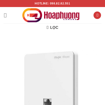
Chuyển
HOTLINE: 098.82.82.551
đến
nội
dung
LỌC