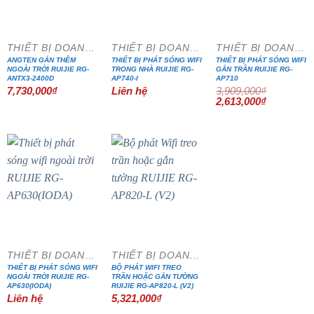
THIẾT BỊ DOANH NGHIỆP
THIẾT BỊ DOANH NGHIỆP
THIẾT BỊ DOANH NGHIỆP
ANGTEN GẮN THÊM
THIẾT BỊ PHÁT SÓNG WIFI
THIẾT BỊ PHÁT SÓNG WIFI
NGOÀI TRỜI RUIJIE RG-
TRONG NHÀ RUIJIE RG-
GẮN TRẦN RUIJIE RG-
ANTX3-2400D
AP740-I
AP710
7,730,000
₫
Liên hệ
3,909,000
₫
Giá
Giá
2,613,000
₫
gốc
hiện
là:
tại
3,909,000₫.
là:
2,613,000₫
THIẾT BỊ DOANH NGHIỆP
THIẾT BỊ DOANH NGHIỆP
THIẾT BỊ PHÁT SÓNG WIFI
BỘ PHÁT WIFI TREO
NGOÀI TRỜI RUIJIE RG-
TRẦN HOẶC GẮN TƯỜNG
AP630(IODA)
RUIJIE RG-AP820-L (V2)
Liên hệ
5,321,000
₫