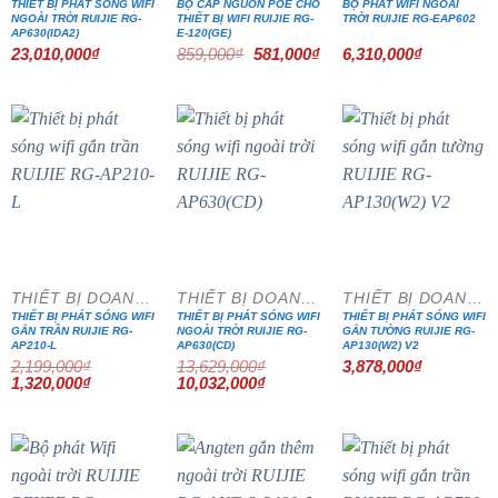
THIẾT BỊ PHÁT SÓNG WIFI
BỘ CẤP NGUỒN POE CHO
BỘ PHÁT WIFI NGOÀI
NGOÀI TRỜI RUIJIE RG-
THIẾT BỊ WIFI RUIJIE RG-
TRỜI RUIJIE RG-EAP602
AP630(IDA2)
E-120(GE)
Giá
Giá
23,010,000
₫
859,000
₫
581,000
₫
6,310,000
₫
gốc
hiện
là:
tại
859,000₫.
là:
581,000₫.
- 40%
- 26%
THIẾT BỊ DOANH NGHIỆP
THIẾT BỊ DOANH NGHIỆP
THIẾT BỊ DOANH NGHIỆP
THIẾT BỊ PHÁT SÓNG WIFI
THIẾT BỊ PHÁT SÓNG WIFI
THIẾT BỊ PHÁT SÓNG WIFI
GẮN TRẦN RUIJIE RG-
NGOÀI TRỜI RUIJIE RG-
GẮN TƯỜNG RUIJIE RG-
AP210-L
AP630(CD)
AP130(W2) V2
2,199,000
₫
13,629,000
₫
3,878,000
₫
Giá
Giá
Giá
Giá
1,320,000
₫
10,032,000
₫
gốc
hiện
gốc
hiện
là:
tại
là:
tại
2,199,000₫.
là:
13,629,000₫.
là:
1,320,000₫.
10,032,000₫.