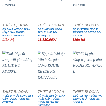
THIẾT BỊ DOANH NGHIỆP
THIẾT BỊ DOANH NGHIỆP
THIẾT BỊ DOANH NGHIỆP
BỘ PHÁT WIFI ỐP TRẦN
BỘ PHÁT WIFI NGOÀI
BỘ PHÁT WIFI NGOÀI
HOẶC GẮN TƯỜNG
TRỜI RUIJIE RG-
TRỜI RUIJIE REYEE RG-
RUIJIE RG-AP880-I
AP680(CD)
EST350
Liên hệ
11,880,000
₫
Liên hệ
- 13%
- 38%
THIẾT BỊ DOANH NGHIỆP
THIẾT BỊ DOANH NGHIỆP
THIẾT BỊ DOANH NGHIỆP
THIẾT BỊ PHÁT SÓNG WIFI
BỘ PHÁT WIFI ỐP TRẦN
THIẾT BỊ PHÁT SÓNG WIFI
GẮN TƯỜNG RUIJIE RG-
HOẶC GẮN TƯỜNG
TRONG NHÀ RUIJIE RG-
AP130(L)
RUIJIE REYEE RG-
AP720-L
RAP2200(F)