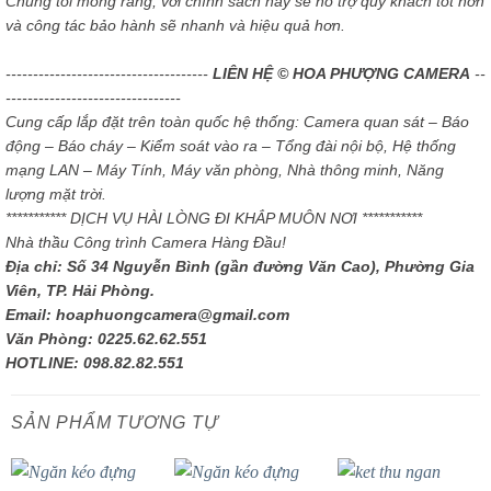
Chúng tôi mong rằng, với chính sách này sẽ hỗ trợ quý khách tốt hơn
và công tác bảo hành sẽ nhanh và hiệu quả hơn.
-------------------------------------
LIÊN HỆ © HOA PHƯỢNG CAMERA
--
--------------------------------
Cung cấp lắp đặt trên toàn quốc hệ thống: Camera quan sát – Báo
động – Báo cháy – Kiểm soát vào ra – Tổng đài nội bộ, Hệ thống
mạng LAN – Máy Tính, Máy văn phòng, Nhà thông minh, Năng
lượng mặt trời.
*********** DỊCH VỤ HÀI LÒNG ĐI KHẮP MUÔN NƠI ***********
Nhà thầu Công trình Camera Hàng Đầu!
Địa chỉ: Số 34 Nguyễn Bình (gần đường Văn Cao), Phường Gia
Viên, TP. Hải Phòng.
Email: hoaphuongcamera@gmail.com
Văn Phòng: 0225.62.62.551
HOTLINE: 098.82.82.551
SẢN PHẨM TƯƠNG TỰ