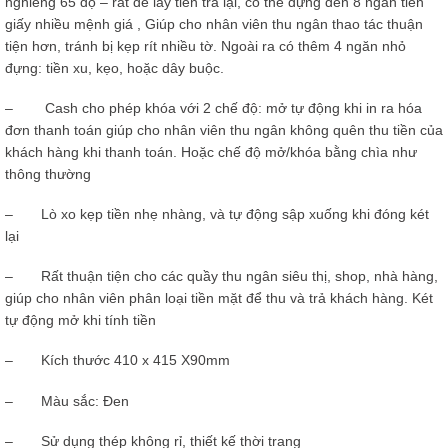
nghiêng 65 độ – rất dễ lấy tiền trả lại, có thể đựng đến 8 ngăn tiền
giấy nhiều mệnh giá , Giúp cho nhân viên thu ngân thao tác thuận
tiện hơn, tránh bị kẹp rít nhiều tờ. Ngoài ra có thêm 4 ngăn nhỏ
đựng: tiền xu, kẹo, hoặc dây buộc.
– Cash cho phép khóa với 2 chế độ: mở tự động khi in ra hóa
đơn thanh toán giúp cho nhân viên thu ngân không quên thu tiền của
khách hàng khi thanh toán. Hoặc chế độ mở/khóa bằng chìa như
thông thường
– Lò xo kẹp tiền nhẹ nhàng, và tự động sập xuống khi đóng két
lại
– Rất thuận tiện cho các quầy thu ngân siêu thị, shop, nhà hàng,
giúp cho nhân viên phân loại tiền mặt để thu và trả khách hàng. Két
tự động mở khi tính tiền
– Kích thước 410 x 415 X90mm
– Màu sắc: Đen
– Sử dụng thép không rỉ, thiết kế thời trang