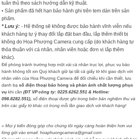
tuân thủ theo sách hướng dẫn kỹ thuật.
• Sản phẩm đã hết hạn bảo hành ghi trên tem dán trên sản
phẩm.
* Lưu ý:
- Hệ thống sẽ không được bảo hành vĩnh viễn nếu
khách hàng tự ý thay đổi lắp đặt ban đầu, lắp thêm thiết bị
không do Hoa Phượng Camera cung cấp (do khách hàng tự
thỏa thuận với cá nhân, nhân viên hoặc đơn vị lắp thêm
khác).
Để phòng tránh trường hợp một vài cá nhân trục lợi, phục vụ bảo
hành không tốt xin Quý khách giữ lại tất cả giấy tờ khi giao dịch với
nhân viên của Hoa Phượng Camera để đối chiếu khi cần thiết, lưu
danh bạ
số điện thoại báo hỏng và phản ánh chất lượng phục
vụ
khi cần
(ĐT VP công ty: 0225.6262.551 & Hotline:
098.8282.551),
số điện thoại được ghi trong biên bản nghiệm thu và
trên các giấy tờ khác có trong mỗi lần giao dịch với khách hàng!
» Mọi ý kiến đóng góp cho chúng tôi ngày càng hoàn thiện hơn vui
lòng gửi vào email: hoaphuongcamera@gmail.com