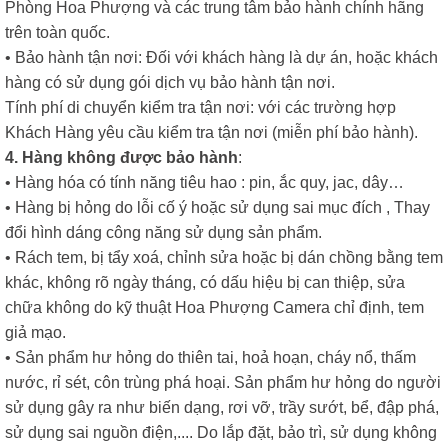
Phòng Hoa Phượng và các trung tâm bảo hành chính hãng
trên toàn quốc.
• Bảo hành tận nơi: Đối với khách hàng là dự án, hoặc khách
hàng có sử dụng gói dịch vụ bảo hành tận nơi.
Tính phí di chuyển kiểm tra tận nơi: với các trường hợp
Khách Hàng yêu cầu kiểm tra tận nơi (miễn phí bảo hành).
4. Hàng không được bảo hành
:
• Hàng hóa có tính năng tiêu hao : pin, ắc quy, jac, dây…
• Hàng bị hỏng do lỗi cố ý hoặc sử dụng sai mục đích , Thay
đổi hình dáng công năng sử dụng sản phẩm.
• Rách tem, bị tẩy xoá, chỉnh sửa hoặc bị dán chồng bằng tem
khác, không rõ ngày tháng, có dấu hiệu bị can thiệp, sửa
chữa không do kỹ thuật Hoa Phượng Camera chỉ định, tem
giả mạo.
• Sản phẩm hư hỏng do thiên tai, hoả hoạn, cháy nổ, thấm
nước, rỉ sét, côn trùng phá hoại. Sản phẩm hư hỏng do người
sử dụng gây ra như biến dạng, rơi vỡ, trầy sướt, bể, đập phá,
sử dụng sai nguồn điện,.... Do lắp đặt, bảo trì, sử dụng không