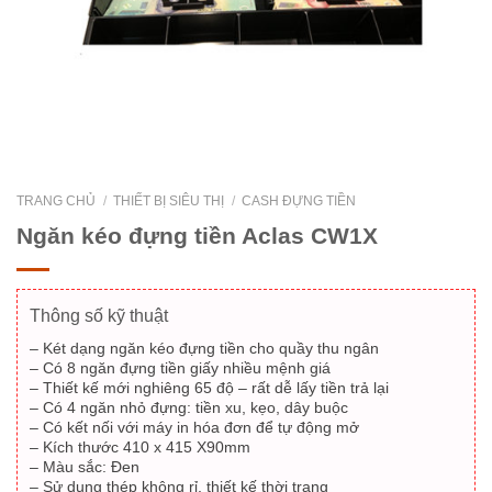
TRANG CHỦ
/
THIẾT BỊ SIÊU THỊ
/
CASH ĐỰNG TIỀN
Ngăn kéo đựng tiền Aclas CW1X
Thông số kỹ thuật
– Két dạng ngăn kéo đựng tiền cho quầy thu ngân
– Có 8 ngăn đựng tiền giấy nhiều mệnh giá
– Thiết kế mới nghiêng 65 độ – rất dễ lấy tiền trả lại
– Có 4 ngăn nhỏ đựng: tiền xu, kẹo, dây buộc
– Có kết nối với máy in hóa đơn để tự động mở
– Kích thước 410 x 415 X90mm
– Màu sắc: Đen
– Sử dụng thép không rỉ, thiết kế thời trang