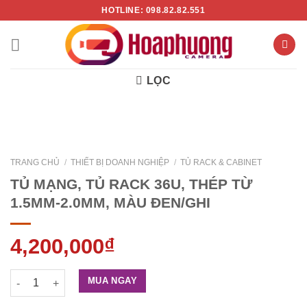
Chuyển
HOTLINE: 098.82.82.551
đến
nội
dung
LỌC
TRANG CHỦ
/
THIẾT BỊ DOANH NGHIỆP
/
TỦ RACK & CABINET
TỦ MẠNG, TỦ RACK 36U, THÉP TỪ
1.5MM-2.0MM, MÀU ĐEN/GHI
4,200,000
₫
TỦ MẠNG, TỦ RACK 36U, THÉP TỪ 1.5MM-2.0MM, MÀU ĐEN/GHI
MUA NGAY