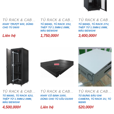
TỦ RACK & CABINET
TỦ RACK & CABINET
TỦ RACK & CABINET
KHAY TRƯỢT 600, DÙNG
TỦ MẠNG, TỦ RACK 15U,
TỦ MẠNG, TỦ RACK 27U,
CHO TỦ D600
THÉP TỪ 1.5MM-2.0MM,
THÉP TỪ 1.5MM-2.0MM,
MÀU ĐEN/GHI
MÀU ĐEN/GHI
Liên hệ
1,750,000
₫
3,400,000
₫
TỦ RACK & CABINET
TỦ RACK & CABINET
TỦ RACK & CABINET
TỦ MẠNG, TỦ RACK 42U,
KHAY CỐ ĐỊNH 1000,
TỦ ĐỰNG ĐẦU GHI
THÉP TỪ 1.5MM-2.0MM,
DÙNG CHO TỦ SÂU D1000
CAMERA, TỦ RACK 2U, TỦ
MÀU ĐEN/GHI
MẠNG
4,500,000
₫
Liên hệ
520,000
₫