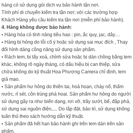
hàng có sử dụng gói dịch vụ bảo hành tận nơi.
Tính phí di chuyển kiểm tra tận nơi: với các trường hợp
Khách Hàng yêu cầu kiểm tra tận nơi (miễn phí bảo hành).
4. Hàng không được bảo hành
:
• Hàng hóa có tính năng tiêu hao : pin, ắc quy, jac, dây…
• Hàng bị hỏng do lỗi cố ý hoặc sử dụng sai mục đích , Thay
đổi hình dáng công năng sử dụng sản phẩm.
• Rách tem, bị tẩy xoá, chỉnh sửa hoặc bị dán chồng bằng tem
khác, không rõ ngày tháng, có dấu hiệu bị can thiệp, sửa
chữa không do kỹ thuật Hoa Phượng Camera chỉ định, tem
giả mạo.
• Sản phẩm hư hỏng do thiên tai, hoả hoạn, cháy nổ, thấm
nước, rỉ sét, côn trùng phá hoại. Sản phẩm hư hỏng do người
sử dụng gây ra như biến dạng, rơi vỡ, trầy sướt, bể, đập phá,
sử dụng sai nguồn điện,.... Do lắp đặt, bảo trì, sử dụng không
tuân thủ theo sách hướng dẫn kỹ thuật.
• Sản phẩm đã hết hạn bảo hành ghi trên tem dán trên sản
phẩm.