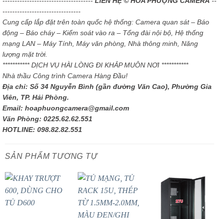
-------------------------------------
LIÊN HỆ © HOA PHƯỢNG CAMERA
--
--------------------------------
Cung cấp lắp đặt trên toàn quốc hệ thống: Camera quan sát – Báo
động – Báo cháy – Kiểm soát vào ra – Tổng đài nội bộ, Hệ thống
mạng LAN – Máy Tính, Máy văn phòng, Nhà thông minh, Năng
lượng mặt trời.
*********** DỊCH VỤ HÀI LÒNG ĐI KHẮP MUÔN NƠI ***********
Nhà thầu Công trình Camera Hàng Đầu!
Địa chỉ: Số 34 Nguyễn Bình (gần đường Văn Cao), Phường Gia
Viên, TP. Hải Phòng.
Email: hoaphuongcamera@gmail.com
Văn Phòng: 0225.62.62.551
HOTLINE: 098.82.82.551
SẢN PHẨM TƯƠNG TỰ