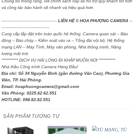
Chúng tôi mong rằng, với chính sách này sẽ hỗ trợ quý khách tốt hơn
và công tác bảo hành sẽ nhanh và hiệu quả hơn.
-------------------------------------
LIÊN HỆ © HOA PHƯỢNG CAMERA
--
--------------------------------
Cung cấp lắp đặt trên toàn quốc hệ thống: Camera quan sát – Báo
động – Báo cháy – Kiểm soát vào ra – Tổng đài nội bộ, Hệ thống
mạng LAN – Máy Tính, Máy văn phòng, Nhà thông minh, Năng
lượng mặt trời.
*********** DỊCH VỤ HÀI LÒNG ĐI KHẮP MUÔN NƠI ***********
Nhà thầu Công trình Camera Hàng Đầu!
Địa chỉ: Số 34 Nguyễn Bình (gần đường Văn Cao), Phường Gia
Viên, TP. Hải Phòng.
Email: hoaphuongcamera@gmail.com
Văn Phòng: 0225.62.62.551
HOTLINE: 098.82.82.551
SẢN PHẨM TƯƠNG TỰ