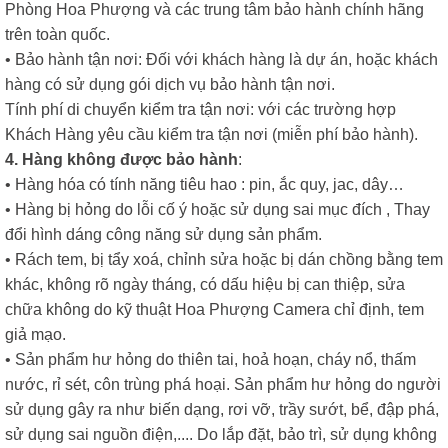
Phòng Hoa Phượng và các trung tâm bảo hành chính hãng
trên toàn quốc.
• Bảo hành tận nơi: Đối với khách hàng là dự án, hoặc khách
hàng có sử dụng gói dịch vụ bảo hành tận nơi.
Tính phí di chuyển kiểm tra tận nơi: với các trường hợp
Khách Hàng yêu cầu kiểm tra tận nơi (miễn phí bảo hành).
4. Hàng không được bảo hành
:
• Hàng hóa có tính năng tiêu hao : pin, ắc quy, jac, dây…
• Hàng bị hỏng do lỗi cố ý hoặc sử dụng sai mục đích , Thay
đổi hình dáng công năng sử dụng sản phẩm.
• Rách tem, bị tẩy xoá, chỉnh sửa hoặc bị dán chồng bằng tem
khác, không rõ ngày tháng, có dấu hiệu bị can thiệp, sửa
chữa không do kỹ thuật Hoa Phượng Camera chỉ định, tem
giả mạo.
• Sản phẩm hư hỏng do thiên tai, hoả hoạn, cháy nổ, thấm
nước, rỉ sét, côn trùng phá hoại. Sản phẩm hư hỏng do người
sử dụng gây ra như biến dạng, rơi vỡ, trầy sướt, bể, đập phá,
sử dụng sai nguồn điện,.... Do lắp đặt, bảo trì, sử dụng không