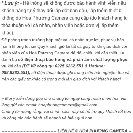
* Lưu ý:
- Hệ thống sẽ không được bảo hành vĩnh viễn nếu
khách hàng tự ý thay đổi lắp đặt ban đầu, lắp thêm thiết bị
không do Hoa Phượng Camera cung cấp (do khách hàng tự
thỏa thuận với cá nhân, nhân viên hoặc đơn vị lắp thêm
khác).
Để phòng tránh trường hợp một vài cá nhân trục lợi, phục vụ bảo
hành không tốt xin Quý khách giữ lại tất cả giấy tờ khi giao dịch với
nhân viên của Hoa Phượng Camera để đối chiếu khi cần thiết, lưu
danh bạ
số điện thoại báo hỏng và phản ánh chất lượng phục
vụ
khi cần
(ĐT VP công ty: 0225.6262.551 & Hotline:
098.8282.551),
số điện thoại được ghi trong biên bản nghiệm thu và
trên các giấy tờ khác có trong mỗi lần giao dịch với khách hàng!
» Mọi ý kiến đóng góp cho chúng tôi ngày càng hoàn thiện hơn vui
lòng gửi vào email: hoaphuongcamera@gmail.com
Chúng tôi mong rằng, với chính sách này sẽ hỗ trợ quý khách tốt hơn
và công tác bảo hành sẽ nhanh và hiệu quả hơn.
-------------------------------------
LIÊN HỆ © HOA PHƯỢNG CAMERA
--