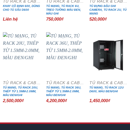
TỦ RACK & CABINET
TỦ RACK & CABINET
TỦ RACK & CABINET
KHAY CỐ ĐỊNH 600, DÙNG
TỦ MẠNG, TỦ RACK 6U,
TỦ ĐỰNG ĐẦU GHI
CHO TỦ SÂU D600
TREO TƯỜNG MÀU ĐEN,
CAMERA, TỦ RACK 2U, TỦ
MÀU GHI
MẠNG
Liên hệ
750,000
₫
520,000
₫
TỦ RACK & CABINET
TỦ RACK & CABINET
TỦ RACK & CABINET
TỦ MẠNG, TỦ RACK 20U,
TỦ MẠNG, TỦ RACK 36U,
TỦ MẠNG, TỦ RACK 12U
THÉP TỪ 1.5MM-2.0MM,
THÉP TỪ 1.5MM-2.0MM,
D600, MÀU ĐEN/GHI
MÀU ĐEN/GHI
MÀU ĐEN/GHI
2,500,000
₫
4,200,000
₫
1,450,000
₫