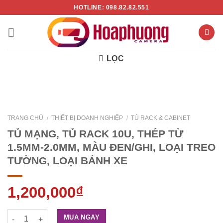
Chuyển
HOTLINE: 098.82.82.551
đến
nội
dung
LỌC
TRANG CHỦ
/
THIẾT BỊ DOANH NGHIỆP
/
TỦ RACK & CABINET
TỦ MẠNG, TỦ RACK 10U, THÉP TỪ
1.5MM-2.0MM, MÀU ĐEN/GHI, LOẠI TREO
TƯỜNG, LOẠI BÁNH XE
1,200,000
₫
TỦ MẠNG, TỦ RACK 10U, THÉP TỪ 1.5MM-2.0MM, MÀU ĐEN/GHI
MUA NGAY