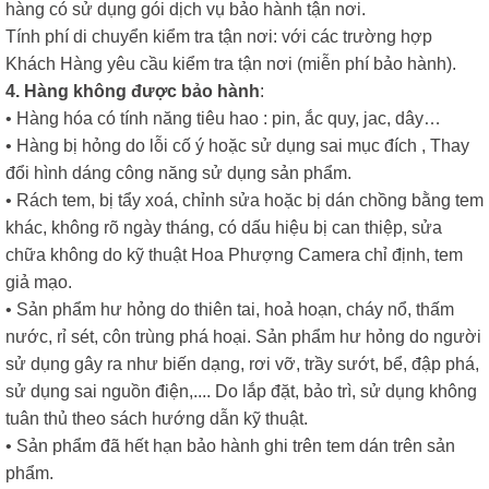
hàng có sử dụng gói dịch vụ bảo hành tận nơi.
Tính phí di chuyển kiểm tra tận nơi: với các trường hợp
Khách Hàng yêu cầu kiểm tra tận nơi (miễn phí bảo hành).
4. Hàng không được bảo hành
:
• Hàng hóa có tính năng tiêu hao : pin, ắc quy, jac, dây…
• Hàng bị hỏng do lỗi cố ý hoặc sử dụng sai mục đích , Thay
đổi hình dáng công năng sử dụng sản phẩm.
• Rách tem, bị tẩy xoá, chỉnh sửa hoặc bị dán chồng bằng tem
khác, không rõ ngày tháng, có dấu hiệu bị can thiệp, sửa
chữa không do kỹ thuật Hoa Phượng Camera chỉ định, tem
giả mạo.
• Sản phẩm hư hỏng do thiên tai, hoả hoạn, cháy nổ, thấm
nước, rỉ sét, côn trùng phá hoại. Sản phẩm hư hỏng do người
sử dụng gây ra như biến dạng, rơi vỡ, trầy sướt, bể, đập phá,
sử dụng sai nguồn điện,.... Do lắp đặt, bảo trì, sử dụng không
tuân thủ theo sách hướng dẫn kỹ thuật.
• Sản phẩm đã hết hạn bảo hành ghi trên tem dán trên sản
phẩm.