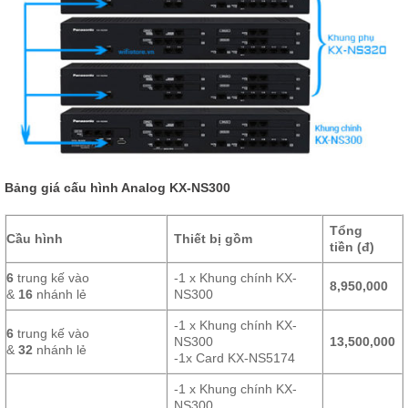
Bảng giá cấu hình Analog KX-NS300
Tổng
Cầu hình
Thiết bị gồm
tiền (đ)
6
trung kế vào
-1 x Khung chính KX-
8,950,000
&
16
nhánh lẻ
NS300
-1 x Khung chính KX-
6
trung kế vào
NS300
13,500,000
&
32
nhánh lẻ
-1x Card KX-NS5174
-1 x Khung chính KX-
NS300