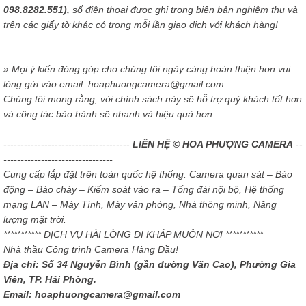
098.8282.551),
số điện thoại được ghi trong biên bản nghiệm thu và
trên các giấy tờ khác có trong mỗi lần giao dịch với khách hàng!
» Mọi ý kiến đóng góp cho chúng tôi ngày càng hoàn thiện hơn vui
lòng gửi vào email: hoaphuongcamera@gmail.com
Chúng tôi mong rằng, với chính sách này sẽ hỗ trợ quý khách tốt hơn
và công tác bảo hành sẽ nhanh và hiệu quả hơn.
-------------------------------------
LIÊN HỆ © HOA PHƯỢNG CAMERA
--
--------------------------------
Cung cấp lắp đặt trên toàn quốc hệ thống: Camera quan sát – Báo
động – Báo cháy – Kiểm soát vào ra – Tổng đài nội bộ, Hệ thống
mạng LAN – Máy Tính, Máy văn phòng, Nhà thông minh, Năng
lượng mặt trời.
*********** DỊCH VỤ HÀI LÒNG ĐI KHẮP MUÔN NƠI ***********
Nhà thầu Công trình Camera Hàng Đầu!
Địa chỉ: Số 34 Nguyễn Bình (gần đường Văn Cao), Phường Gia
Viên, TP. Hải Phòng.
Email: hoaphuongcamera@gmail.com