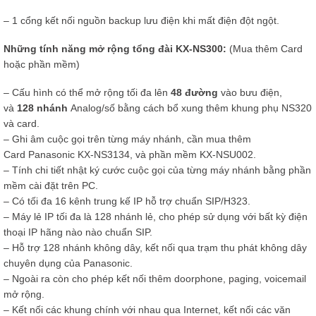
– 1 cổng kết nối nguồn backup lưu điện khi mất điện đột ngột.
Những tính năng mở rộng tổng đài KX-NS300:
(Mua thêm Card
hoặc phần mềm)
– Cấu hình có thể mở rộng tối đa lên
48 đường
vào bưu điện,
và
128 nhánh
Analog/số bằng cách bổ xung thêm khung phụ NS320
và card.
– Ghi âm cuộc gọi trên từng máy nhánh, cần mua thêm
Card Panasonic KX-NS3134, và phần mềm KX-NSU002.
– Tính chi tiết nhật ký cước cuộc gọi của từng máy nhánh bằng phần
mềm cài đặt trên PC.
– Có tối đa 16 kênh trung kế IP hỗ trợ chuẩn SIP/H323.
– Máy lẻ IP tối đa là 128 nhánh lẻ, cho phép sử dụng với bất kỳ điện
thoại IP hãng nào nào chuẩn SIP.
– Hỗ trợ 128 nhánh không dây, kết nối qua trạm thu phát không dây
chuyên dụng của Panasonic.
– Ngoài ra còn cho phép kết nối thêm doorphone, paging, voicemail
mở rộng.
– Kết nối các khung chính với nhau qua Internet, kết nối các văn