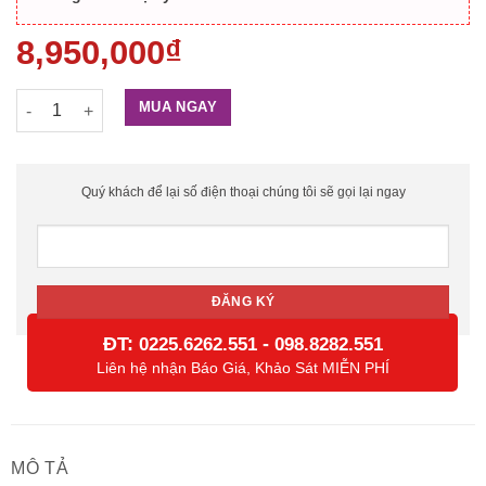
8,950,000
₫
Tổng đài Panasonic KX-NS300 và cấu hình tùy chọn số lượng
MUA NGAY
Quý khách để lại số điện thoại chúng tôi sẽ gọi lại ngay
ĐT:
-
0225.6262.551
098.8282.551
Liên hệ nhận Báo Giá, Khảo Sát MIỄN PHÍ
MÔ TẢ