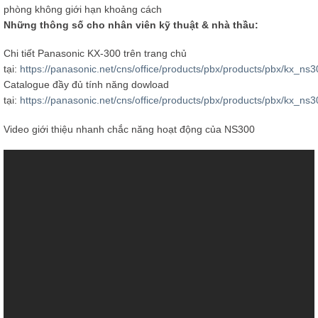
phòng không giới hạn khoảng cách
Những thông số cho nhân viên kỹ thuật & nhà thầu:
Chi tiết Panasonic KX-300 trên trang chủ
tại:
https://panasonic.net/cns/office/products/pbx/products/pbx/kx_ns3
Catalogue đầy đủ tính năng dowload
tại:
https://panasonic.net/cns/office/products/pbx/products/pbx/kx_
Video giới thiệu nhanh chắc năng hoạt động của NS300