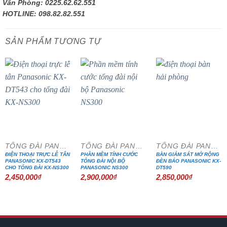
Văn Phòng: 0225.62.62.551
HOTLINE: 098.82.82.551
SẢN PHẨM TƯƠNG TỰ
TỔNG ĐÀI PANASONIC
TỔNG ĐÀI PANASONIC
TỔNG ĐÀI PANASONIC
ĐIỆN THOẠI TRỰC LỄ TÂN
PHẦN MỀM TÍNH CƯỚC
BÀN GIÁM SÁT MỞ RỘNG
PANASONIC KX-DT543
TỔNG ĐÀI NỘI BỘ
ĐÈN BÁO PANASONIC KX-
CHO TỔNG ĐÀI KX-NS300
PANASONIC NS300
DT590
2,450,000
₫
2,900,000
₫
2,850,000
₫