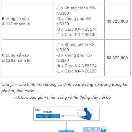
-1 x Khung chính KX-
NS300
6
trung kế vào
-3 x khung phụ KX-
49,720,000
&
112
nhánh lẻ
NS320
-3 x Card KX-NS5174
-1 x Card KX-NS5130
-1 x Khung chính KX-
NS300
6
trung kế vào
-3 x khung phụ KX-
53,370,000
&
128
nhánh lẻ
NS320
-4 x Card KX-NS5174
-1 x Card KX-NS5130
Chú ý: – Cấu hình trên không cố định có thể tăng số lượng trung kế,
ghi âm, tính cước…
– Chưa bao gồm nhân công và hệ thống dây nội bộ