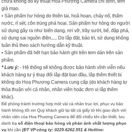
chữa không do kỹ thuật Hoa Phượng Camera chỉ định, tem
giả mạo.
• Sản phẩm hư hỏng do thiên tai, hoả hoạn, cháy nổ, thấm
nước, rỉ sét, côn trùng phá hoại. Sản phẩm hư hỏng do người
sử dụng gây ra như biến dạng, rơi vỡ, trầy sướt, bể, đập phá,
sử dụng sai nguồn điện,.... Do lắp đặt, bảo trì, sử dụng không
tuân thủ theo sách hướng dẫn kỹ thuật.
• Sản phẩm đã hết hạn bảo hành ghi trên tem dán trên sản
phẩm.
* Lưu ý:
- Hệ thống sẽ không được bảo hành vĩnh viễn nếu
khách hàng tự ý thay đổi lắp đặt ban đầu, lắp thêm thiết bị
không do Hoa Phượng Camera cung cấp (do khách hàng tự
thỏa thuận với cá nhân, nhân viên hoặc đơn vị lắp thêm
khác).
Để phòng tránh trường hợp một vài cá nhân trục lợi, phục vụ bảo
hành không tốt xin Quý khách giữ lại tất cả giấy tờ khi giao dịch với
nhân viên của Hoa Phượng Camera để đối chiếu khi cần thiết, lưu
danh bạ
số điện thoại báo hỏng và phản ánh chất lượng phục
vụ
khi cần
(ĐT VP công ty: 0225.6262.551 & Hotline: