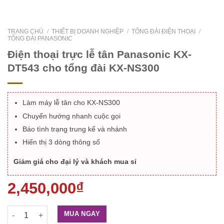
TRANG CHỦ
/
THIẾT BỊ DOANH NGHIỆP
/
TỔNG ĐÀI ĐIỆN THOẠI
/
TỔNG ĐÀI PANASONIC
Điện thoại trực lễ tân Panasonic KX-
DT543 cho tổng đài KX-NS300
Làm máy lễ tân cho KX-NS300
Chuyển hướng nhanh cuộc gọi
Báo tình trạng trung kế và nhánh
Hiển thị 3 dòng thông số
Giảm giá cho đại lý và khách mua sỉ
2,450,000
₫
Điện thoại trực lễ tân Panasonic KX-DT543 cho tổng đài KX-NS
MUA NGAY