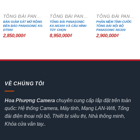
TỔNG ĐÀI PANASONIC
TỔNG ĐÀI PANASONIC
TỔNG ĐÀI PANASONIC
BÀN GIÁM SÁT MỞ RỘNG
TỔNG ĐÀI PANASONIC
PHẦN MỀM TÍNH CƯỚC
ĐÈN BÁO PANASONIC KX-
KX-NS300 VÀ CẤU HÌNH
TỔNG ĐÀI NỘI BỘ
DT590
TÙY CHỌN
PANASONIC NS300
2,850,000
₫
8,950,000
₫
2,900,000
₫
VỀ CHÚNG TÔI
Hoa Phượng Camera
chuyên cung cấp lắp đặt trên toàn
quốc: Hệ thống Camera, Máy tính, Mạng LAN-Wifi, Tổng
đài điện thoại nội bộ, Thiết bị siêu thị, Nhà thông minh,
Khóa cửa vân tay..