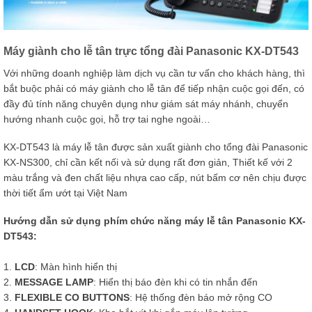
Máy giành cho lễ tân trực tổng đài Panasonic KX-DT543
Với những doanh nghiệp làm dịch vụ cần tư vấn cho khách hàng, thì
bắt buộc phải có máy giành cho lễ tân để tiếp nhận cuộc gọi đến, có
đầy đủ tính năng chuyên dụng như giám sát máy nhánh, chuyển
hướng nhanh cuộc gọi, hỗ trợ tai nghe ngoài…
KX-DT543 là máy lễ tân được sản xuất giành cho tổng đài Panasonic
KX-NS300, chỉ cần kết nối và sử dụng rất đơn giản, Thiết kế với 2
màu trắng và đen chất liệu nhựa cao cấp, nút bấm cơ nên chịu được
thời tiết ẩm ướt tại Việt Nam
Hướng dẫn sử dụng phím chức năng máy lễ tân Panasonic KX-
DT543:
1.
LCD
: Màn hình hiển thị
2.
MESSAGE LAMP
: Hiển thị báo đèn khi có tin nhắn đến
3.
FLEXIBLE CO BUTTONS
: Hệ thống đèn báo mở rộng CO