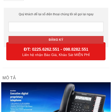
Quý khách để lại số điện thoại chúng tôi sẽ gọi lại ngay
ĐT:
-
0225.6262.551
098.8282.551
Liên hệ nhận Báo Giá, Khảo Sát MIỄN PHÍ
MÔ TẢ