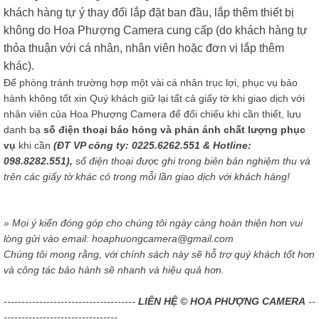
khách hàng tự ý thay đổi lắp đặt ban đầu, lắp thêm thiết bị
không do Hoa Phượng Camera cung cấp (do khách hàng tự
thỏa thuận với cá nhân, nhân viên hoặc đơn vị lắp thêm
khác).
Để phòng tránh trường hợp một vài cá nhân trục lợi, phục vụ bảo
hành không tốt xin Quý khách giữ lại tất cả giấy tờ khi giao dịch với
nhân viên của Hoa Phượng Camera để đối chiếu khi cần thiết, lưu
danh bạ
số điện thoại báo hỏng và phản ánh chất lượng phục
vụ
khi cần
(ĐT VP công ty: 0225.6262.551 & Hotline:
098.8282.551),
số điện thoại được ghi trong biên bản nghiệm thu và
trên các giấy tờ khác có trong mỗi lần giao dịch với khách hàng!
» Mọi ý kiến đóng góp cho chúng tôi ngày càng hoàn thiện hơn vui
lòng gửi vào email: hoaphuongcamera@gmail.com
Chúng tôi mong rằng, với chính sách này sẽ hỗ trợ quý khách tốt hơn
và công tác bảo hành sẽ nhanh và hiệu quả hơn.
-------------------------------------
LIÊN HỆ © HOA PHƯỢNG CAMERA
--
--------------------------------