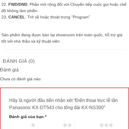
22.
FWD/DND
: Phần mở rộng đối với Chuyển tiếp cuộc gọi hoặc chế
độ không làm phiền
23.
CANCEL
: Trở về hoặc thoát trong “Program”
Sản phẩm đang được bán tại showroom trên toàn quốc, hỗ trợ giá
tốt với nhà thầu và kỹ thuật viên
ĐÁNH GIÁ (0)
Đánh giá
Chưa có đánh giá nào.
Hãy là người đầu tiên nhận xét “Điện thoại trực lễ tân
Panasonic KX-DT543 cho tổng đài KX-NS300”
Đánh giá của bạn
*
1 trên 5 sao
2 trên 5 sao
3 trên 5 sao