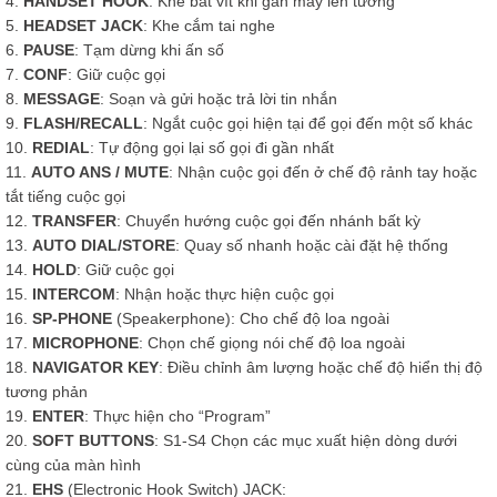
4.
HANDSET HOOK
: Khe bắt vít khi gắn máy lên tường
5.
HEADSET JACK
: Khe cắm tai nghe
6.
PAUSE
: Tạm dừng khi ấn số
7.
CONF
: Giữ cuộc gọi
8.
MESSAGE
: Soạn và gửi hoặc trả lời tin nhắn
9.
FLASH/RECALL
: Ngắt cuộc gọi hiện tại để gọi đến một số khác
10.
REDIAL
: Tự động gọi lại số gọi đi gần nhất
11.
AUTO ANS / MUTE
: Nhận cuộc gọi đến ở chế độ rảnh tay hoặc
tắt tiếng cuộc gọi
12.
TRANSFER
: Chuyển hướng cuộc gọi đến nhánh bất kỳ
13.
AUTO DIAL/STORE
: Quay số nhanh hoặc cài đặt hệ thống
14.
HOLD
: Giữ cuộc gọi
15.
INTERCOM
: Nhận hoặc thực hiện cuộc gọi
16.
SP-PHONE
(Speakerphone): Cho chế độ loa ngoài
17.
MICROPHONE
: Chọn chế giọng nói chế độ loa ngoài
18.
NAVIGATOR KEY
: Điều chỉnh âm lượng hoặc chế độ hiển thị độ
tương phản
19.
ENTER
: Thực hiện cho “Program”
20.
SOFT BUTTONS
: S1-S4 Chọn các mục xuất hiện dòng dưới
cùng của màn hình
21.
EHS
(Electronic Hook Switch) JACK: