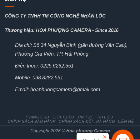
CÔNG TY TNHH TM CÔNG NGHỆ NHÂN LỘC
Thương hiệu: HOA PHƯỢNG CAMERA - Since 2016
Địa chỉ: Số 34 Nguyễn Bình (gần đường Văn Cao),
Phường Gia Viên, TP. Hải Phòng
Điện thoại: 0225.6262.551
Mobile: 098.8282.551
Email: hoaphuongcamera@gmail.com
TRANG CHỦ
GIỚI THIỆU
TIN TỨC
TÀI LIỆU
CHÍNH SÁCH BẢO HÀNH
CHÍNH SÁCH ĐỔI TRẢ HÀNG
LIÊN HỆ
Copyright 2026 ©
Hoa phuong Camera