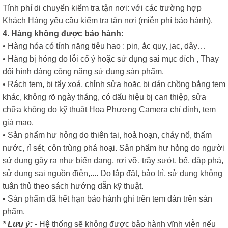
Tính phí di chuyển kiểm tra tận nơi: với các trường hợp
Khách Hàng yêu cầu kiểm tra tận nơi (miễn phí bảo hành).
4. Hàng không được bảo hành
:
• Hàng hóa có tính năng tiêu hao : pin, ắc quy, jac, dây…
• Hàng bị hỏng do lỗi cố ý hoặc sử dụng sai mục đích , Thay
đổi hình dáng công năng sử dụng sản phẩm.
• Rách tem, bị tẩy xoá, chỉnh sửa hoặc bị dán chồng bằng tem
khác, không rõ ngày tháng, có dấu hiệu bị can thiệp, sửa
chữa không do kỹ thuật Hoa Phượng Camera chỉ định, tem
giả mạo.
• Sản phẩm hư hỏng do thiên tai, hoả hoạn, cháy nổ, thấm
nước, rỉ sét, côn trùng phá hoại. Sản phẩm hư hỏng do người
sử dụng gây ra như biến dạng, rơi vỡ, trầy sướt, bể, đập phá,
sử dụng sai nguồn điện,.... Do lắp đặt, bảo trì, sử dụng không
tuân thủ theo sách hướng dẫn kỹ thuật.
• Sản phẩm đã hết hạn bảo hành ghi trên tem dán trên sản
phẩm.
* Lưu ý:
- Hệ thống sẽ không được bảo hành vĩnh viễn nếu