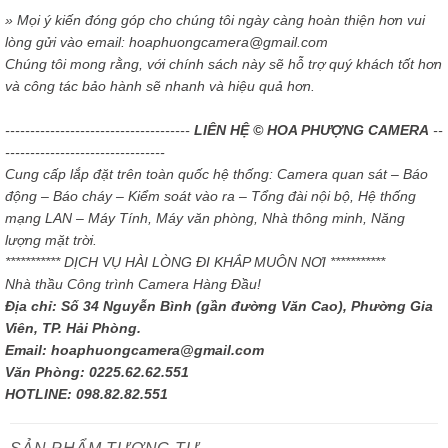
» Mọi ý kiến đóng góp cho chúng tôi ngày càng hoàn thiện hơn vui
lòng gửi vào email: hoaphuongcamera@gmail.com
Chúng tôi mong rằng, với chính sách này sẽ hỗ trợ quý khách tốt hơn
và công tác bảo hành sẽ nhanh và hiệu quả hơn.
-------------------------------------
LIÊN HỆ © HOA PHƯỢNG CAMERA
--
--------------------------------
Cung cấp lắp đặt trên toàn quốc hệ thống: Camera quan sát – Báo
động – Báo cháy – Kiểm soát vào ra – Tổng đài nội bộ, Hệ thống
mạng LAN – Máy Tính, Máy văn phòng, Nhà thông minh, Năng
lượng mặt trời.
*********** DỊCH VỤ HÀI LÒNG ĐI KHẮP MUÔN NƠI ***********
Nhà thầu Công trình Camera Hàng Đầu!
Địa chỉ: Số 34 Nguyễn Bình (gần đường Văn Cao), Phường Gia
Viên, TP. Hải Phòng.
Email: hoaphuongcamera@gmail.com
Văn Phòng: 0225.62.62.551
HOTLINE: 098.82.82.551