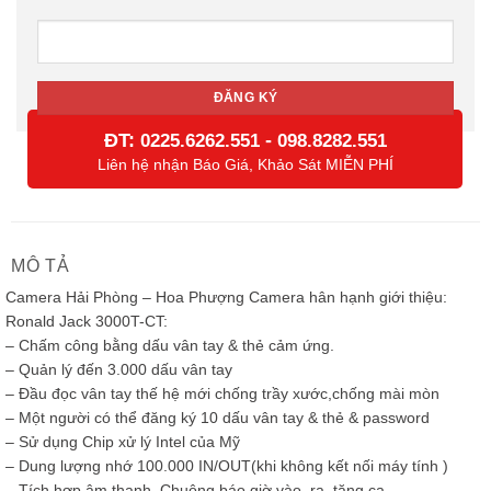
ĐT:
-
0225.6262.551
098.8282.551
Liên hệ nhận Báo Giá, Khảo Sát MIỄN PHÍ
MÔ TẢ
Camera Hải Phòng – Hoa Phượng Camera hân hạnh giới thiệu:
Ronald Jack 3000T-CT:
– Chấm công bằng dấu vân tay & thẻ cảm ứng.
– Quản lý đến 3.000 dấu vân tay
– Đầu đọc vân tay thế hệ mới chống trầy xước,chống mài mòn
– Một người có thể đăng ký 10 dấu vân tay & thẻ & password
– Sử dụng Chip xử lý Intel của Mỹ
– Dung lượng nhớ 100.000 IN/OUT(khi không kết nối máy tính )
– Tích hợp âm thanh. Chuông báo giờ vào, ra, tăng ca….