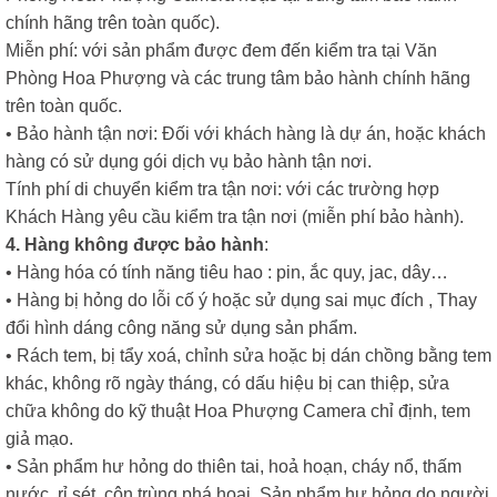
chính hãng trên toàn quốc).
Miễn phí: với sản phẩm được đem đến kiểm tra tại Văn
Phòng Hoa Phượng và các trung tâm bảo hành chính hãng
trên toàn quốc.
• Bảo hành tận nơi: Đối với khách hàng là dự án, hoặc khách
hàng có sử dụng gói dịch vụ bảo hành tận nơi.
Tính phí di chuyển kiểm tra tận nơi: với các trường hợp
Khách Hàng yêu cầu kiểm tra tận nơi (miễn phí bảo hành).
4. Hàng không được bảo hành
:
• Hàng hóa có tính năng tiêu hao : pin, ắc quy, jac, dây…
• Hàng bị hỏng do lỗi cố ý hoặc sử dụng sai mục đích , Thay
đổi hình dáng công năng sử dụng sản phẩm.
• Rách tem, bị tẩy xoá, chỉnh sửa hoặc bị dán chồng bằng tem
khác, không rõ ngày tháng, có dấu hiệu bị can thiệp, sửa
chữa không do kỹ thuật Hoa Phượng Camera chỉ định, tem
giả mạo.
• Sản phẩm hư hỏng do thiên tai, hoả hoạn, cháy nổ, thấm
nước, rỉ sét, côn trùng phá hoại. Sản phẩm hư hỏng do người