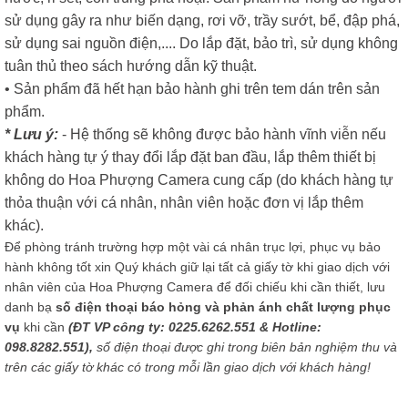
sử dụng gây ra như biến dạng, rơi vỡ, trầy sướt, bể, đập phá,
sử dụng sai nguồn điện,.... Do lắp đặt, bảo trì, sử dụng không
tuân thủ theo sách hướng dẫn kỹ thuật.
• Sản phẩm đã hết hạn bảo hành ghi trên tem dán trên sản
phẩm.
* Lưu ý:
- Hệ thống sẽ không được bảo hành vĩnh viễn nếu
khách hàng tự ý thay đổi lắp đặt ban đầu, lắp thêm thiết bị
không do Hoa Phượng Camera cung cấp (do khách hàng tự
thỏa thuận với cá nhân, nhân viên hoặc đơn vị lắp thêm
khác).
Để phòng tránh trường hợp một vài cá nhân trục lợi, phục vụ bảo
hành không tốt xin Quý khách giữ lại tất cả giấy tờ khi giao dịch với
nhân viên của Hoa Phượng Camera để đối chiếu khi cần thiết, lưu
danh bạ
số điện thoại báo hỏng và phản ánh chất lượng phục
vụ
khi cần
(ĐT VP công ty: 0225.6262.551 & Hotline:
098.8282.551),
số điện thoại được ghi trong biên bản nghiệm thu và
trên các giấy tờ khác có trong mỗi lần giao dịch với khách hàng!