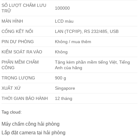
SỐ LƯỢT CHẤM LƯU
100000
TRỮ
MÀN HÌNH
LCD màu
CỔNG KẾT NỐI
LAN (TCP/IP), RS 232/485, USB
PIN DỰ PHÒNG
Không / mua thêm
KIỂM SOÁT RA VÀO
Không
PHẦN MỀM CHẤM
Tặng kèm phần mềm tiếng Việt, Tiếng
CÔNG
Anh của hãng
TRỌNG LƯỢNG
900 g
XUẤT XỨ
Singapore
THỜI GIAN BẢO HÀNH
12 tháng
Tag cloud:
Máy chấm công hải phòng
Lắp đặt camera tại hải phòng