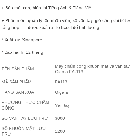
+ Bảo mật cao, hiển thị Tiếng Anh & Tiếng Việt
+ Phần mềm quản lý tên nhân viên, số vân tay, giờ công chi tiết &
tổng hợp……được xuất ra file Excel để tính lương……
* Xuất xứ: Singapore
* Bảo hành: 12 tháng
Máy chấm công khuôn mặt và vân tay
TÊN SẢN PHẨM
Gigata FA-113
MÃ SẢN PHẨM
FA113
HÃNG SẢN XUẤT
Gigata
PHƯƠNG THỨC CHẤM
Vân tay
CÔNG
SỐ VÂN TAY LƯU TRỮ
3000
SỐ KHUÔN MẶT LƯU
1200
TRỮ