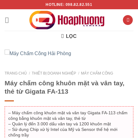
Chuyển
HOTLINE: 098.82.82.551
đến
nội
dung
LỌC
TRANG CHỦ
/
THIẾT BỊ DOANH NGHIỆP
/
MÁY CHẤM CÔNG
Máy chấm công khuôn mặt và vân tay,
thẻ từ Gigata FA-113
– Máy chấm công khuôn mặt và vân tay Gigata FA-113 chấm
công bằng khuôn mặt và vân tay, thẻ từ
– Quản lý đến 3.000 dấu vân tay và 1200 khuôn mặt
– Sử dụng Chip xử lý Intel của Mỹ và Sensor thế hệ mới
chống trầy