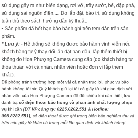
sử dụng gây ra như biến dạng, rơi vỡ, trầy sướt, bể, đập phá,
sử dụng sai nguồn điện,.... Do lắp đặt, bảo trì, sử dụng không
tuân thủ theo sách hướng dẫn kỹ thuật.
• Sản phẩm đã hết hạn bảo hành ghi trên tem dán trên sản
phẩm.
* Lưu ý:
- Hệ thống sẽ không được bảo hành vĩnh viễn nếu
khách hàng tự ý thay đổi lắp đặt ban đầu, lắp thêm thiết bị
không do Hoa Phượng Camera cung cấp (do khách hàng tự
thỏa thuận với cá nhân, nhân viên hoặc đơn vị lắp thêm
khác).
Để phòng tránh trường hợp một vài cá nhân trục lợi, phục vụ bảo
hành không tốt xin Quý khách giữ lại tất cả giấy tờ khi giao dịch với
nhân viên của Hoa Phượng Camera để đối chiếu khi cần thiết, lưu
danh bạ
số điện thoại báo hỏng và phản ánh chất lượng phục
vụ
khi cần
(ĐT VP công ty: 0225.6262.551 & Hotline:
098.8282.551),
số điện thoại được ghi trong biên bản nghiệm thu và
trên các giấy tờ khác có trong mỗi lần giao dịch với khách hàng!