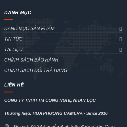
DANH MỤC
DANH MỤC SẢN PHẨM
TIN TỨC
TÀI LIỆU
CHÍNH SÁCH BẢO HÀNH
CHÍNH SÁCH ĐỔI TRẢ HÀNG
LIÊN HỆ
CÔNG TY TNHH TM CÔNG NGHỆ NHÂN LỘC
Thương hiệu: HOA PHƯỢNG CAMERA - Since 2016
Địa chỉ: Số 34 Nguyễn Bình (gần đường Văn Cao),