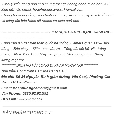
» Mọi ý kiến đóng góp cho chúng tôi ngày càng hoàn thiện hơn vui
lòng gửi vào email: hoaphuongcamera@gmail.com
Chúng tôi mong rằng, với chính sách này sẽ hỗ trợ quý khách tốt hơn
và công tác bảo hành sẽ nhanh và hiệu quả hơn.
-------------------------------------
LIÊN HỆ © HOA PHƯỢNG CAMERA
--
--------------------------------
Cung cấp lắp đặt trên toàn quốc hệ thống: Camera quan sát – Báo
động – Báo cháy – Kiểm soát vào ra – Tổng đài nội bộ, Hệ thống
mạng LAN – Máy Tính, Máy văn phòng, Nhà thông minh, Năng
lượng mặt trời.
*********** DỊCH VỤ HÀI LÒNG ĐI KHẮP MUÔN NƠI ***********
Nhà thầu Công trình Camera Hàng Đầu!
Địa chỉ: Số 34 Nguyễn Bình (gần đường Văn Cao), Phường Gia
Viên, TP. Hải Phòng.
Email: hoaphuongcamera@gmail.com
Văn Phòng: 0225.62.62.551
HOTLINE: 098.82.82.551
SẢN PHẨM TƯƠNG TỰ