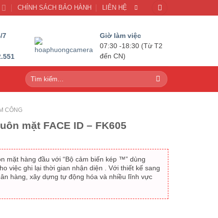
U
CHÍNH SÁCH BẢO HÀNH
LIÊN HỆ
/7
Giờ làm việc
07:30 -18:30 (Từ T2
2.551
đến CN)
Tìm
kiếm:
M CÔNG
uôn mặt FACE ID – FK605
n mặt hàng đầu với “Bộ cảm biến kép ™” dùng
 việc ghi lại thời gian nhận diện . Với thiết kế sang
gân hàng, xây dựng tự động hóa và nhiều lĩnh vực