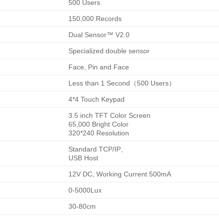
500 Users
150,000 Records
Dual Sensor™ V2.0
Specialized double sensor
Face, Pin and Face
Less than 1 Second（500 Users）
4*4 Touch Keypad
3.5 inch TFT Color Screen
65,000 Bright Color
320*240 Resolution
Standard TCP/IP、
USB Host
12V DC, Working Current 500mA
0-5000Lux
30-80cm