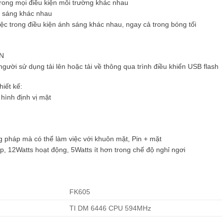
trong mọi điều kiện môi trường khác nhau
 sáng khác nhau
iệc trong điều kiện ánh sáng khác nhau, ngay cả trong bóng tối
AN
người sử dụng tải lên hoặc tải về thông qua trình điều khiển USB flash
hiết kế:
hình định vị mặt
g pháp mà có thể làm việc với khuôn mặt, Pin + mặt
ấp, 12Watts hoạt động, 5Watts ít hơn trong chế độ nghỉ ngơi
FK605
TI DM 6446 CPU 594MHz