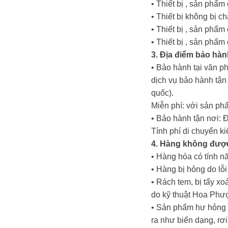
• Thiết bị , sản phẩ
• Thiết bị không bị c
• Thiết bị , sản phẩ
• Thiết bị , sản phẩ
3. Địa điểm bảo hàn
• Bảo hành tại văn p
dịch vụ bảo hành tậ
quốc).
Miễn phí: với sản ph
• Bảo hành tận nơi: 
Tính phí di chuyển k
4. Hàng không đượ
• Hàng hóa có tính nă
• Hàng bị hỏng do lỗ
• Rách tem, bị tẩy x
do kỹ thuật Hoa Phư
• Sản phẩm hư hỏng d
ra như biến dạng, rơi