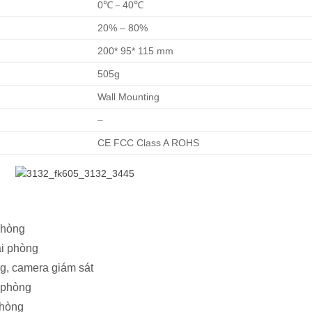
0℃－40℃
20% – 80%
200* 95* 115 mm
505g
Wall Mounting
–
CE FCC Class A ROHS
phòng
ải phòng
, camera giám sát
 phòng
phòng