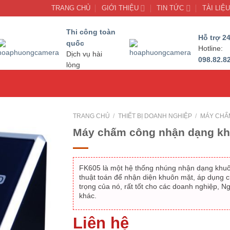
TRANG CHỦ
GIỚI THIỆU
TIN TỨC
TÀI LIỆ
Thi công toàn
Hỗ trợ 24
quốc
Hotline:
Dịch vụ hài
098.82.8
lòng
TRANG CHỦ
/
THIẾT BỊ DOANH NGHIỆP
/
MÁY CHẤ
Máy chấm công nhận dạng kh
FK605 là một hệ thống nhúng nhận dạng khuô
thuật toán để nhận diện khuôn mặt, áp dụng cho
trọng của nó, rất tốt cho các doanh nghiệp, N
khác.
Liên hệ