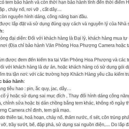
m có tem bảo hành và còn thời hạn bảo hành tính đến thời đi
hập , cháy nổ, rơi vỡ , cắt dây…
m còn nguyên hình dáng, công năng ban đầu.
m được lắp đặt và sử dụng đúng quy cách và nguyên lý của Nhà 
h:
hòng đại diện: Đối với khách hàng là Đại lý, khách hàng mua tự
n nơi (Địa chỉ bảo hành Văn Phòng Hoa Phượng Camera hoặc tại
ẩm được đem đến kiểm tra tại Văn Phòng Hoa Phượng và các tr
Đối với khách hàng là dự án, hoặc khách hàng có sử dụng gói dị
iểm tra tận nơi: với các trường hợp Khách Hàng yêu cầu kiểm tra
c bảo hành
:
ng tiêu hao : pin, ắc quy, jac, dây…
i cố ý hoặc sử dụng sai mục đích , Thay đổi hình dáng công nă
oá, chỉnh sửa hoặc bị dán chồng bằng tem khác, không rõ ngày t
ợng Camera chỉ định, tem giả mạo.
o thiên tai, hoả hoạn, cháy nổ, thấm nước, rỉ sét, côn trùng 
 vỡ, trầy sướt, bể, đập phá, sử dụng sai nguồn điện,.... Do lắp đ