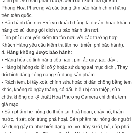
Miễn phí: với sản phẩm được đem đến kiểm tra tại Văn
Phòng Hoa Phượng và các trung tâm bảo hành chính hãng
trên toàn quốc.
• Bảo hành tận nơi: Đối với khách hàng là dự án, hoặc khách
hàng có sử dụng gói dịch vụ bảo hành tận nơi.
Tính phí di chuyển kiểm tra tận nơi: với các trường hợp
Khách Hàng yêu cầu kiểm tra tận nơi (miễn phí bảo hành).
4. Hàng không được bảo hành
:
• Hàng hóa có tính năng tiêu hao : pin, ắc quy, jac, dây…
• Hàng bị hỏng do lỗi cố ý hoặc sử dụng sai mục đích , Thay
đổi hình dáng công năng sử dụng sản phẩm.
• Rách tem, bị tẩy xoá, chỉnh sửa hoặc bị dán chồng bằng tem
khác, không rõ ngày tháng, có dấu hiệu bị can thiệp, sửa
chữa không do kỹ thuật Hoa Phượng Camera chỉ định, tem
giả mạo.
• Sản phẩm hư hỏng do thiên tai, hoả hoạn, cháy nổ, thấm
nước, rỉ sét, côn trùng phá hoại. Sản phẩm hư hỏng do người
sử dụng gây ra như biến dạng, rơi vỡ, trầy sướt, bể, đập phá,