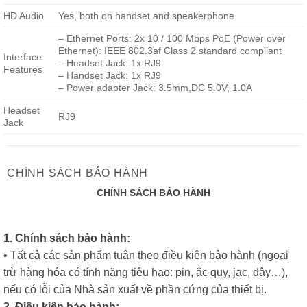
HD Audio
Yes, both on handset and speakerphone
– Ethernet Ports: 2x 10 / 100 Mbps PoE (Power over
Ethernet): IEEE 802.3af Class 2 standard compliant
Interface
– Headset Jack: 1x RJ9
Features
– Handset Jack: 1x RJ9
– Power adapter Jack: 3.5mm,DC 5.0V, 1.0A
Headset
RJ9
Jack
CHÍNH SÁCH BẢO HÀNH
CHÍNH SÁCH BẢO HÀNH
1. Chính sách bảo hành:
• Tất cả các sản phẩm tuân theo điều kiện bảo hành (ngoại
trừ hàng hóa có tính năng tiêu hao: pin, ắc quy, jac, dây…),
nếu có lỗi của Nhà sản xuất về phần cứng của thiết bị.
2. Điều kiện bảo hành: