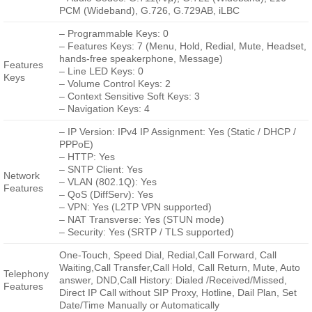
PCM (Wideband), G.726, G.729AB, iLBC
– Programmable Keys: 0
– Features Keys: 7 (Menu, Hold, Redial, Mute, Headset,
hands-free speakerphone, Message)
Features
– Line LED Keys: 0
Keys
– Volume Control Keys: 2
– Context Sensitive Soft Keys: 3
– Navigation Keys: 4
– IP Version: IPv4 IP Assignment: Yes (Static / DHCP /
PPPoE)
– HTTP: Yes
– SNTP Client: Yes
Network
– VLAN (802.1Q): Yes
Features
– QoS (DiffServ): Yes
– VPN: Yes (L2TP VPN supported)
– NAT Transverse: Yes (STUN mode)
– Security: Yes (SRTP / TLS supported)
One-Touch, Speed Dial, Redial,Call Forward, Call
Waiting,Call Transfer,Call Hold, Call Return, Mute, Auto
Telephony
answer, DND,Call History: Dialed /Received/Missed,
Features
Direct IP Call without SIP Proxy, Hotline, Dail Plan, Set
Date/Time Manually or Automatically