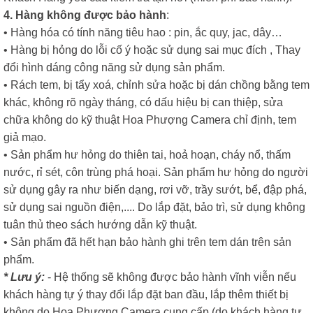
4. Hàng không được bảo hành
:
• Hàng hóa có tính năng tiêu hao : pin, ắc quy, jac, dây…
• Hàng bị hỏng do lỗi cố ý hoặc sử dụng sai mục đích , Thay
đổi hình dáng công năng sử dụng sản phẩm.
• Rách tem, bị tẩy xoá, chỉnh sửa hoặc bị dán chồng bằng tem
khác, không rõ ngày tháng, có dấu hiệu bị can thiệp, sửa
chữa không do kỹ thuật Hoa Phượng Camera chỉ định, tem
giả mạo.
• Sản phẩm hư hỏng do thiên tai, hoả hoạn, cháy nổ, thấm
nước, rỉ sét, côn trùng phá hoại. Sản phẩm hư hỏng do người
sử dụng gây ra như biến dạng, rơi vỡ, trầy sướt, bể, đập phá,
sử dụng sai nguồn điện,.... Do lắp đặt, bảo trì, sử dụng không
tuân thủ theo sách hướng dẫn kỹ thuật.
• Sản phẩm đã hết hạn bảo hành ghi trên tem dán trên sản
phẩm.
* Lưu ý:
- Hệ thống sẽ không được bảo hành vĩnh viễn nếu
khách hàng tự ý thay đổi lắp đặt ban đầu, lắp thêm thiết bị
không do Hoa Phượng Camera cung cấp (do khách hàng tự