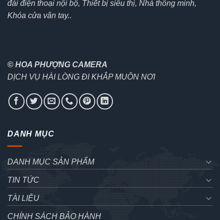
đài điện thoại nội bộ, Thiết bị siêu thị, Nhà thông minh,
Khóa cửa vân tay..
© HOA PHƯỢNG CAMERA
DỊCH VỤ HÀI LÒNG ĐI KHẮP MUÔN NƠI
DANH MỤC
DANH MỤC SẢN PHẨM
TIN TỨC
TÀI LIỆU
CHÍNH SÁCH BẢO HÀNH