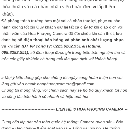
thỏa thuận với cá nhân, nhân viên hoặc đơn vị lắp thêm
khác).
Để phòng tránh trường hợp một vài cá nhân trục lợi, phục vụ bảo
hành không tốt xin Quý khách giữ lại tất cả giấy tờ khi giao dịch với
nhân viên của Hoa Phượng Camera để đối chiếu khi cần thiết, lưu
danh bạ
số điện thoại báo hỏng và phản ánh chất lượng phục
vụ
khi cần
(ĐT VP công ty: 0225.6262.551 & Hotline:
098.8282.551),
số điện thoại được ghi trong biên bản nghiệm thu và
trên các giấy tờ khác có trong mỗi lần giao dịch với khách hàng!
» Mọi ý kiến đóng góp cho chúng tôi ngày càng hoàn thiện hơn vui
lòng gửi vào email: hoaphuongcamera@gmail.com
Chúng tôi mong rằng, với chính sách này sẽ hỗ trợ quý khách tốt hơn
và công tác bảo hành sẽ nhanh và hiệu quả hơn.
-------------------------------------
LIÊN HỆ © HOA PHƯỢNG CAMERA
--
--------------------------------
Cung cấp lắp đặt trên toàn quốc hệ thống: Camera quan sát – Báo
động – Báo cháy – Kiểm soát vào ra – Tổng đài nội bộ, Hệ thống