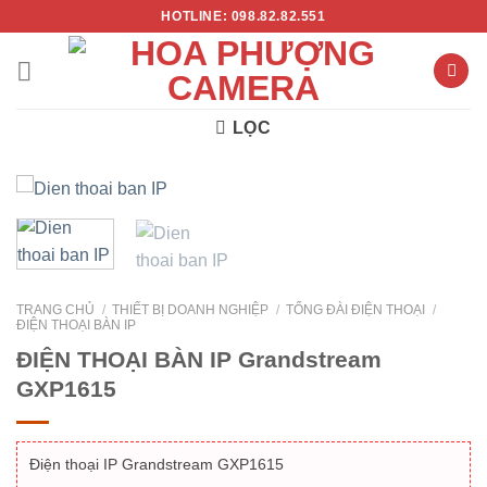
Chuyển
HOTLINE: 098.82.82.551
đến
nội
dung
LỌC
TRANG CHỦ
/
THIẾT BỊ DOANH NGHIỆP
/
TỔNG ĐÀI ĐIỆN THOẠI
/
ĐIỆN THOẠI BÀN IP
ĐIỆN THOẠI BÀN IP Grandstream
GXP1615
Điện thoại IP Grandstream GXP1615