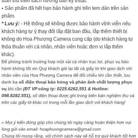
tuân thủ theo sách hướng dẫn kỹ thuật.
• Sản phẩm đã hết hạn bảo hành ghi trên tem dán trên sản
phẩm.
* Lưu ý:
- Hệ thống sẽ không được bảo hành vĩnh viễn nếu
khách hàng tự ý thay đổi lắp đặt ban đầu, lắp thêm thiết bị
không do Hoa Phượng Camera cung cấp (do khách hàng tự
thỏa thuận với cá nhân, nhân viên hoặc đơn vị lắp thêm
khác).
Để phòng tránh trường hợp một vài cá nhân trục lợi, phục vụ bảo
hành không tốt xin Quý khách giữ lại tất cả giấy tờ khi giao dịch với
nhân viên của Hoa Phượng Camera để đối chiếu khi cần thiết, lưu
danh bạ
số điện thoại báo hỏng và phản ánh chất lượng phục
vụ
khi cần
(ĐT VP công ty: 0225.6262.551 & Hotline:
098.8282.551),
số điện thoại được ghi trong biên bản nghiệm thu và
trên các giấy tờ khác có trong mỗi lần giao dịch với khách hàng!
» Mọi ý kiến đóng góp cho chúng tôi ngày càng hoàn thiện hơn vui
lòng gửi vào email: hoaphuongcamera@gmail.com
Chúng tôi mong rằng, với chính sách này sẽ hỗ trợ quý khách tốt hơn