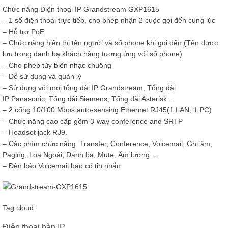
Chức năng Điện thoại IP Grandstream GXP1615
– 1 số điện thoại trực tiếp, cho phép nhận 2 cuộc gọi đến cùng lúc
– Hỗ trợ PoE
– Chức năng hiển thị tên người và số phone khi gọi đến (Tên được
lưu trong danh bạ khách hàng tương ứng với số phone)
– Cho phép tùy biến nhạc chuông
– Dễ sử dụng và quản lý
– Sử dụng với mọi tổng đài IP Grandstream, Tổng đài
IP Panasonic, Tổng dài Siemens, Tổng đài Asterisk…
– 2 cổng 10/100 Mbps auto-sensing Ethernet RJ45(1 LAN, 1 PC)
– Chức năng cao cấp gồm 3-way conference and SRTP
– Headset jack RJ9.
– Các phím chức năng: Transfer, Conference, Voicemail, Ghi âm,
Paging, Loa Ngoài, Danh bạ, Mute, Âm lượng…
– Đèn báo Voicemail báo có tin nhắn
Tag cloud:
Điện thoại bàn IP