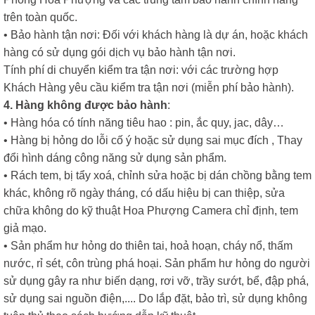
trên toàn quốc.
• Bảo hành tận nơi: Đối với khách hàng là dự án, hoặc khách
hàng có sử dụng gói dịch vụ bảo hành tận nơi.
Tính phí di chuyển kiểm tra tận nơi: với các trường hợp
Khách Hàng yêu cầu kiểm tra tận nơi (miễn phí bảo hành).
4. Hàng không được bảo hành
:
• Hàng hóa có tính năng tiêu hao : pin, ắc quy, jac, dây…
• Hàng bị hỏng do lỗi cố ý hoặc sử dụng sai mục đích , Thay
đổi hình dáng công năng sử dụng sản phẩm.
• Rách tem, bị tẩy xoá, chỉnh sửa hoặc bị dán chồng bằng tem
khác, không rõ ngày tháng, có dấu hiệu bị can thiệp, sửa
chữa không do kỹ thuật Hoa Phượng Camera chỉ định, tem
giả mạo.
• Sản phẩm hư hỏng do thiên tai, hoả hoạn, cháy nổ, thấm
nước, rỉ sét, côn trùng phá hoại. Sản phẩm hư hỏng do người
sử dụng gây ra như biến dạng, rơi vỡ, trầy sướt, bể, đập phá,
sử dụng sai nguồn điện,.... Do lắp đặt, bảo trì, sử dụng không