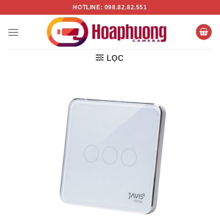
Chuyển
HOTLINE: 098.82.82.551
đến
nội
dung
LỌC