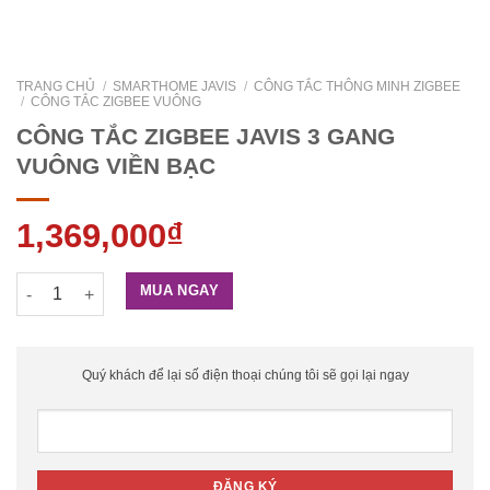
TRANG CHỦ
/
SMARTHOME JAVIS
/
CÔNG TẮC THÔNG MINH ZIGBEE
/
CÔNG TẮC ZIGBEE VUÔNG
CÔNG TẮC ZIGBEE JAVIS 3 GANG
VUÔNG VIỀN BẠC
1,369,000
₫
CÔNG TẮC ZIGBEE JAVIS 3 GANG VUÔNG VIỀN BẠC số lượng
MUA NGAY
Quý khách để lại số điện thoại chúng tôi sẽ gọi lại ngay