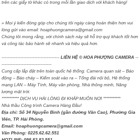
trên các giấy tờ khác có trong mỗi lần giao dịch với khách hàng!
» Mọi ý kiến đóng góp cho chúng tôi ngày càng hoàn thiện hơn vui
lòng gửi vào email: hoaphuongcamera@gmail.com
Chúng tôi mong rằng, với chính sách này sẽ hỗ trợ quý khách tốt hơn
và công tác bảo hành sẽ nhanh và hiệu quả hơn.
-------------------------------------
LIÊN HỆ © HOA PHƯỢNG CAMERA
--
--------------------------------
Cung cấp lắp đặt trên toàn quốc hệ thống: Camera quan sát – Báo
động – Báo cháy – Kiểm soát vào ra – Tổng đài nội bộ, Hệ thống
mạng LAN – Máy Tính, Máy văn phòng, Nhà thông minh, Năng
lượng mặt trời.
*********** DỊCH VỤ HÀI LÒNG ĐI KHẮP MUÔN NƠI ***********
Nhà thầu Công trình Camera Hàng Đầu!
Địa chỉ: Số 34 Nguyễn Bình (gần đường Văn Cao), Phường Gia
Viên, TP. Hải Phòng.
Email: hoaphuongcamera@gmail.com
Văn Phòng: 0225.62.62.551
HOTLINE: 098.82.82.551