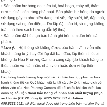
• Sản phẩm hư hỏng do thiên tai, hoả hoạn, cháy nổ, thấm
nước, rỉ sét, côn trùng phá hoại. Sản phẩm hư hỏng do người
sử dụng gây ra như biến dạng, rơi vỡ, trầy sướt, bể, đập phá,
sử dụng sai nguồn điện,.... Do lắp đặt, bảo trì, sử dụng không
tuân thủ theo sách hướng dẫn kỹ thuật.
• Sản phẩm đã hết hạn bảo hành ghi trên tem dán trên sản
phẩm.
* Lưu ý:
- Hệ thống sẽ không được bảo hành vĩnh viễn nếu
khách hàng tự ý thay đổi lắp đặt ban đầu, lắp thêm thiết bị
không do Hoa Phượng Camera cung cấp (do khách hàng tự
thỏa thuận với cá nhân, nhân viên hoặc đơn vị lắp thêm
khác).
Để phòng tránh trường hợp một vài cá nhân trục lợi, phục vụ bảo
hành không tốt xin Quý khách giữ lại tất cả giấy tờ khi giao dịch với
nhân viên của Hoa Phượng Camera để đối chiếu khi cần thiết, lưu
danh bạ
số điện thoại báo hỏng và phản ánh chất lượng phục
vụ
khi cần
(ĐT VP công ty: 0225.6262.551 & Hotline:
098.8282.551),
số điện thoại được ghi trong biên bản nghiệm thu và