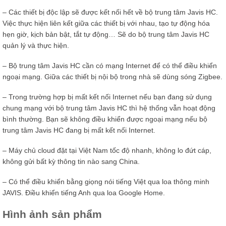
– Các thiết bị độc lập sẽ được kết nối hết về bộ trung tâm Javis HC.
Việc thực hiện liên kết giữa các thiết bị với nhau, tạo tự động hóa
hẹn giờ, kịch bản bật, tắt tự động… Sẽ do bộ trung tâm Javis HC
quản lý và thực hiện.
– Bộ trung tâm Javis HC cần có mạng Internet để có thể điều khiển
ngoại mạng. Giữa các thiết bị nội bộ trong nhà sẽ dùng sóng Zigbee.
– Trong trường hợp bị mất kết nối Internet nếu bạn đang sử dụng
chung mạng với bộ trung tâm Javis HC thì hệ thống vẫn hoạt động
bình thường. Bạn sẽ không điều khiển được ngoại mạng nếu bộ
trung tâm Javis HC đang bị mất kết nối Internet.
– Máy chủ cloud đặt tại Việt Nam tốc độ nhanh, không lo đứt cáp,
không gửi bất kỳ thông tin nào sang China.
– Có thể điều khiển bằng giọng nói tiếng Việt qua loa thông minh
JAVIS. Điều khiển tiếng Anh qua loa Google Home.
Hình ảnh sản phẩm