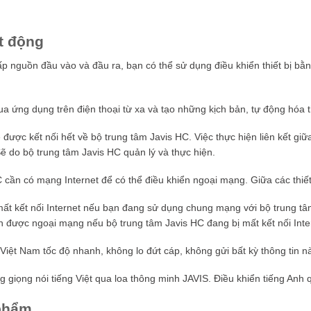
t động
cấp nguồn đầu vào và đầu ra, bạn có thể sử dụng điều khiển thiết bị bằ
a ứng dụng trên điện thoại từ xa và tạo những kịch bản, tự động hóa t
ẽ được kết nối hết về bộ trung tâm Javis HC. Việc thực hiện liên kết giữ
ẽ do bộ trung tâm Javis HC quản lý và thực hiện.
 cần có mạng Internet để có thể điều khiển ngoại mạng. Giữa các thiết
mất kết nối Internet nếu bạn đang sử dụng chung mạng với bộ trung tâ
n được ngoại mạng nếu bộ trung tâm Javis HC đang bị mất kết nối Inte
 Việt Nam tốc độ nhanh, không lo đứt cáp, không gửi bất kỳ thông tin 
g giọng nói tiếng Việt qua loa thông minh JAVIS. Điều khiển tiếng An
phẩm