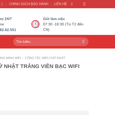
U
CHÍNH SÁCH BẢO HÀNH
LIÊN HỆ
rợ 24/7
Giờ làm việc
ine:
07:30 -18:30 (Từ T2 đến
82.82.551
CN)
Tìm
kiếm:
NG MINH WIFI
/
CÔNG TẮC WIFI CHỮ NHẬT
Ữ NHẬT TRẮNG VIỀN BẠC WIFI
VIỀN BẠC WIFI số lượng