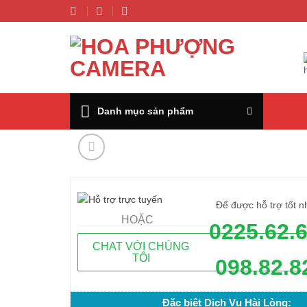
Chuyển
đến
nội
dung
Danh mục sản phẩm
Để được hỗ trợ tốt n
HOẶC
0225.62.
CHAT VỚI CHÚNG
TÔI
098.82.8
Đặc biệt Dịch Vụ Hài Lòng: