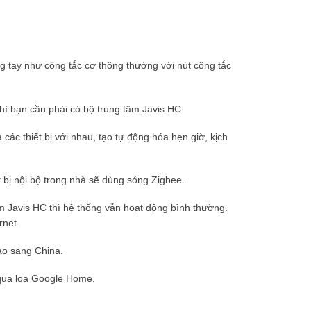
ng tay như công tắc cơ thông thường với nút công tắc
hì bạn cần phải có bộ trung tâm Javis HC.
a các thiết bị với nhau, tạo tự động hóa hẹn giờ, kịch
 bị nội bộ trong nhà sẽ dùng sóng Zigbee.
m Javis HC thì hệ thống vẫn hoạt động bình thường.
rnet.
nào sang China.
h qua loa Google Home.