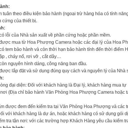
hành:
 tuân theo điều kiện bảo hành (ngoại trừ hàng hóa có tính năng 
 cứng của thiết bị.
nh:
m có lỗi của Nhà sản xuất về phần cứng hoặc phần mềm.
ẩm được mua từ Hoa Phượng Camera hoặc các đại lý của Hoa 
m có tem bảo hành và còn thời hạn bảo hành tính đến thời đi
hập , cháy nổ, rơi vỡ , cắt dây…
m còn nguyên hình dáng, công năng ban đầu.
m được lắp đặt và sử dụng đúng quy cách và nguyên lý của Nhà 
h:
hòng đại diện: Đối với khách hàng là Đại lý, khách hàng mua tự
n nơi (Địa chỉ bảo hành Văn Phòng Hoa Phượng Camera hoặc tại
ẩm được đem đến kiểm tra tại Văn Phòng Hoa Phượng và các tr
Đối với khách hàng là dự án, hoặc khách hàng có sử dụng gói dị
iểm tra tận nơi: với các trường hợp Khách Hàng yêu cầu kiểm tra
c bảo hành
: