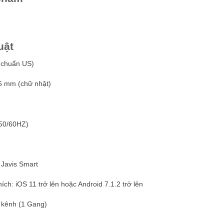
uật
(chuẩn US)
6 mm (chữ nhật)
(50/60HZ)
 Javis Smart
ích: iOS 11 trở lên hoặc Android 7.1.2 trở lên
1 kênh (1 Gang)