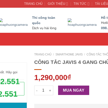
TRANG CHỦ
GIỚI THIỆU
TIN TỨC
TÀI LIỆ
Thi công toàn
Hỗ t
quốc
Hotl
098.
Dịch vụ hài lòng
TRANG CHỦ
/
SMARTHOME JAVIS
/
CÔNG TẮC THÔ
CÔNG TẮC JAVIS 4 GANG CH
hất. Hãy gọi
1,290,000
₫
62.551
CÔNG TẮC JAVIS 4 GANG CHỮ NHẬT TRẮNG 
MUA NGAY
2.551