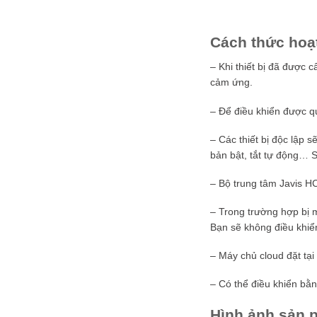
Cách thức hoạ
– Khi thiết bị đã được 
cảm ứng.
– Để điều khiển được qu
– Các thiết bị độc lập s
bản bật, tắt tự động… S
– Bộ trung tâm Javis HC
– Trong trường hợp bị 
Bạn sẽ không điều khiể
– Máy chủ cloud đặt tại
– Có thể điều khiển bằn
Hình ảnh sản 