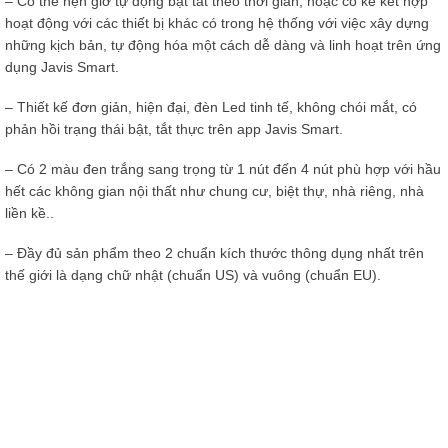
– Có thể hẹn giờ tự động bật tắt theo thời gian, hoặc có kể kết hợp
hoạt động với các thiết bị khác có trong hệ thống với việc xây dựng
những kịch bản, tự động hóa một cách dễ dàng và linh hoạt trên ứng
dụng Javis Smart.
– Thiết kế đơn giản, hiện đại, đèn Led tinh tế, không chói mắt, có
phản hồi trạng thái bật, tắt thực trên app Javis Smart.
– Có 2 màu đen trắng sang trọng từ 1 nút đến 4 nút phù hợp với hầu
hết các không gian nội thất như chung cư, biệt thự, nhà riêng, nhà
liền kề..
– Đầy đủ sản phẩm theo 2 chuẩn kích thước thông dụng nhất trên
thế giới là dạng chữ nhật (chuẩn US) và vuông (chuẩn EU).