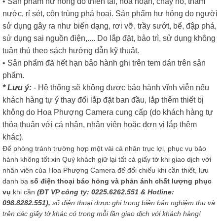
• Sản phẩm hư hỏng do thiên tai, hoả hoạn, cháy nổ, thấm
nước, rỉ sét, côn trùng phá hoại. Sản phẩm hư hỏng do người
sử dụng gây ra như biến dạng, rơi vỡ, trầy sướt, bể, đập phá,
sử dụng sai nguồn điện,.... Do lắp đặt, bảo trì, sử dụng không
tuân thủ theo sách hướng dẫn kỹ thuật.
• Sản phẩm đã hết hạn bảo hành ghi trên tem dán trên sản
phẩm.
* Lưu ý:
- Hệ thống sẽ không được bảo hành vĩnh viễn nếu
khách hàng tự ý thay đổi lắp đặt ban đầu, lắp thêm thiết bị
không do Hoa Phượng Camera cung cấp (do khách hàng tự
thỏa thuận với cá nhân, nhân viên hoặc đơn vị lắp thêm
khác).
Để phòng tránh trường hợp một vài cá nhân trục lợi, phục vụ bảo
hành không tốt xin Quý khách giữ lại tất cả giấy tờ khi giao dịch với
nhân viên của Hoa Phượng Camera để đối chiếu khi cần thiết, lưu
danh bạ
số điện thoại báo hỏng và phản ánh chất lượng phục
vụ
khi cần
(ĐT VP công ty: 0225.6262.551 & Hotline:
098.8282.551),
số điện thoại được ghi trong biên bản nghiệm thu và
trên các giấy tờ khác có trong mỗi lần giao dịch với khách hàng!