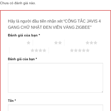
Chưa có đánh giá nào.
Hãy là người đầu tiên nhận xét “CÔNG TẮC JAVIS 4
GANG CHỮ NHẬT ĐEN VIỀN VÀNG ZIGBEE”
Đánh giá của bạn
*
1 trên 5 sao
2 trên 5 sao
3 trên 5 sao
4 trên 5 sao
5 trên 5 sao
Đánh giá của bạn
*
Tên
*