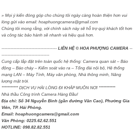
» Mọi ý kiến đóng góp cho chúng tôi ngày càng hoàn thiện hơn vui
lòng gửi vào email: hoaphuongcamera@gmail.com
Chúng tôi mong rằng, với chính sách này sẽ hỗ trợ quý khách tốt hơn
và công tác bảo hành sẽ nhanh và hiệu quả hơn.
-------------------------------------
LIÊN HỆ © HOA PHƯỢNG CAMERA
--
--------------------------------
Cung cấp lắp đặt trên toàn quốc hệ thống: Camera quan sát – Báo
động – Báo cháy – Kiểm soát vào ra – Tổng đài nội bộ, Hệ thống
mạng LAN – Máy Tính, Máy văn phòng, Nhà thông minh, Năng
lượng mặt trời.
*********** DỊCH VỤ HÀI LÒNG ĐI KHẮP MUÔN NƠI ***********
Nhà thầu Công trình Camera Hàng Đầu!
Địa chỉ: Số 34 Nguyễn Bình (gần đường Văn Cao), Phường Gia
Viên, TP. Hải Phòng.
Email: hoaphuongcamera@gmail.com
Văn Phòng: 0225.62.62.551
HOTLINE: 098.82.82.551