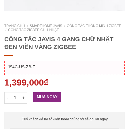
TRANG CHỦ
/
SMARTHOME JAVIS
/
CÔNG TẮC THÔNG MINH ZIGBEE
/
CÔNG TẮC ZIGBEE CHỮ NHẬT
CÔNG TẮC JAVIS 4 GANG CHỮ NHẬT
ĐEN VIỀN VÀNG ZIGBEE
JS4C-US-ZB-F
1,399,000
₫
CÔNG TẮC JAVIS 4 GANG CHỮ NHẬT ĐEN VIỀN VÀNG ZIGBEE s
MUA NGAY
Quý khách để lại số điện thoại chúng tôi sẽ gọi lại ngay