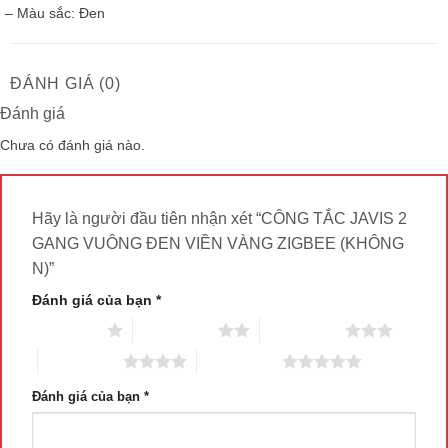
– Màu sắc: Đen
ĐÁNH GIÁ (0)
Đánh giá
Chưa có đánh giá nào.
Hãy là người đầu tiên nhận xét “CÔNG TẮC JAVIS 2
GANG VUÔNG ĐEN VIỀN VÀNG ZIGBEE (KHÔNG
N)”
Đánh giá của bạn
*
1 trên 5 sao
2 trên 5 sao
3 trên 5 sao
4 trên 5 sao
5 trên 5 sao
Đánh giá của bạn
*