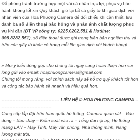
Để phòng tránh trường hợp một vài cá nhân trục lợi, phục vụ bảo
hành không tốt xin Quý khách giữ lại tất cả giấy tờ khi giao dịch với
nhân viên của Hoa Phượng Camera để đối chiếu khi cần thiết, lưu
danh bạ
số điện thoại báo hỏng và phản ánh chất lượng phục
vụ
khi cần
(ĐT VP công ty: 0225.6262.551 & Hotline:
098.8282.551),
số điện thoại được ghi trong biên bản nghiệm thu và
trên các giấy tờ khác có trong mỗi lần giao dịch với khách hàng!
» Mọi ý kiến đóng góp cho chúng tôi ngày càng hoàn thiện hơn vui
lòng gửi vào email: hoaphuongcamera@gmail.com
Chúng tôi mong rằng, với chính sách này sẽ hỗ trợ quý khách tốt hơn
và công tác bảo hành sẽ nhanh và hiệu quả hơn.
-------------------------------------
LIÊN HỆ © HOA PHƯỢNG CAMERA
--
--------------------------------
Cung cấp lắp đặt trên toàn quốc hệ thống: Camera quan sát – Báo
động – Báo cháy – Kiểm soát vào ra – Tổng đài nội bộ, Hệ thống
mạng LAN – Máy Tính, Máy văn phòng, Nhà thông minh, Năng
lượng mặt trời.