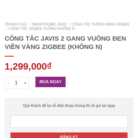
TRANG CHỦ
/
SMARTHOME JAVIS
/
CÔNG TẮC THÔNG MINH ZIGBEE
/
CÔNG TẮC ZIGBEE VUÔNG KHÔNG N
CÔNG TẮC JAVIS 2 GANG VUÔNG ĐEN
VIỀN VÀNG ZIGBEE (KHÔNG N)
1,299,000
₫
CÔNG TẮC JAVIS 2 GANG VUÔNG ĐEN VIỀN VÀNG ZIGBEE (KHÔ
MUA NGAY
Quý khách để lại số điện thoại chúng tôi sẽ gọi lại ngay