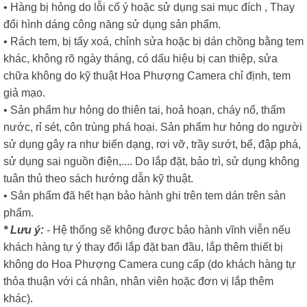
• Hàng bị hỏng do lỗi cố ý hoặc sử dụng sai mục đích , Thay
đổi hình dáng công năng sử dụng sản phẩm.
• Rách tem, bị tẩy xoá, chỉnh sửa hoặc bị dán chồng bằng tem
khác, không rõ ngày tháng, có dấu hiệu bị can thiệp, sửa
chữa không do kỹ thuật Hoa Phượng Camera chỉ định, tem
giả mạo.
• Sản phẩm hư hỏng do thiên tai, hoả hoạn, cháy nổ, thấm
nước, rỉ sét, côn trùng phá hoại. Sản phẩm hư hỏng do người
sử dụng gây ra như biến dạng, rơi vỡ, trầy sướt, bể, đập phá,
sử dụng sai nguồn điện,.... Do lắp đặt, bảo trì, sử dụng không
tuân thủ theo sách hướng dẫn kỹ thuật.
• Sản phẩm đã hết hạn bảo hành ghi trên tem dán trên sản
phẩm.
* Lưu ý:
- Hệ thống sẽ không được bảo hành vĩnh viễn nếu
khách hàng tự ý thay đổi lắp đặt ban đầu, lắp thêm thiết bị
không do Hoa Phượng Camera cung cấp (do khách hàng tự
thỏa thuận với cá nhân, nhân viên hoặc đơn vị lắp thêm
khác).