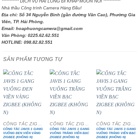
*********** DỊCH VỤ HÀI LÒNG ĐI KHẮP MUÔN NƠI ***********
Nhà thầu Công trình Camera Hàng Đầu!
Địa chỉ: Số 34 Nguyễn Bình (gần đường Văn Cao), Phường Gia
Viên, TP. Hải Phòng.
Email: hoaphuongcamera@gmail.com
Văn Phòng: 0225.62.62.551
HOTLINE: 098.82.82.551
SẢN PHẨM TƯƠNG TỰ
CÔNG TẮC ZIGBEE VUÔNG KHÔNG N
CÔNG TẮC ZIGBEE VUÔNG KHÔNG N
CÔNG TẮC ZIGBEE VUÔNG KHÔNG N
CÔNG TẮC JAVIS 1 GANG
CÔNG TẮC JAVIS 1 GANG
CÔNG TẮC JAVIS 3 GANG
VUÔNG ĐEN VIỀN VÀNG
VUÔNG TRẮNG VIỀN BẠC
VUÔNG TRẮNG VIỀN BẠC
ZIGBEE (KHÔNG N)
ZIGBEE (KHÔNG N)
ZIGBEE (KHÔNG N)