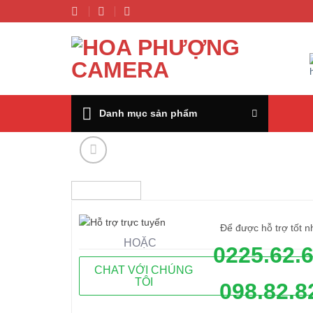
Chuyển
đến
nội
dung
Danh mục sản phẩm
Để được hỗ trợ tốt n
HOẶC
0225.62.
CHAT VỚI CHÚNG
TÔI
098.82.8