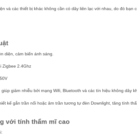
ện và các thiết bị khác không cần có dây liên lạc với nhau, do đó bạn c
uật
ện diện, cảm biến ánh sáng.
i Zigbee 2.4Ghz
250V
giúp giảm nhiễu bởi mạng Wifi, Bluetooth và các tín hiệu không dây k
hiết kế gắn trần nổi hoặc âm trần tương tự đèn Downlight, tăng tính t
g với tính thẩm mĩ cao
i: