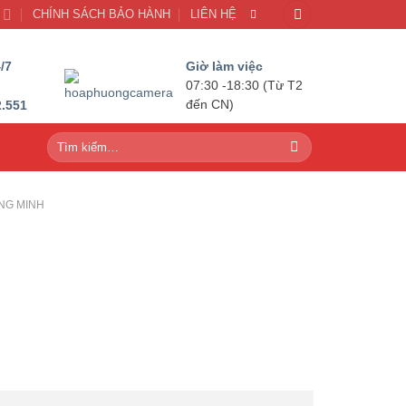
U
CHÍNH SÁCH BẢO HÀNH
LIÊN HỆ
/7
Giờ làm việc
07:30 -18:30 (Từ T2
2.551
đến CN)
Tìm
kiếm:
NG MINH