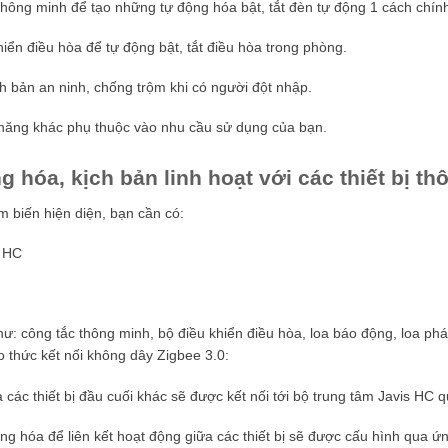
thông minh để tạo những tự động hóa bật, tắt đèn tự động 1 cách chín
hiển điều hòa để tự động bật, tắt điều hòa trong phòng.
h bản an ninh, chống trộm khi có người đột nhập.
h năng khác phụ thuộc vào nhu cầu sử dụng của bạn.
g hóa, kịch bản linh hoạt với các thiết bị t
m biến hiện diện, bạn cần có:
s HC
như: công tắc thông minh, bộ điều khiển điều hòa, loa báo động, loa ph
ao thức kết nối không dây Zigbee 3.0:
 các thiết bị đầu cuối khác sẽ được kết nối tới bộ trung tâm Javis HC 
ộng hóa để liên kết hoạt động giữa các thiết bị sẽ được cấu hình qua ứ