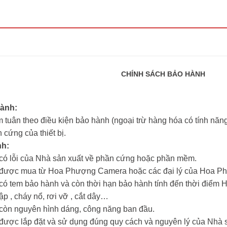
CHÍNH SÁCH BẢO HÀNH
hành:
 tuân theo điều kiện bảo hành (ngoại trừ hàng hóa có tính năng 
 cứng của thiết bị.
nh:
m có lỗi của Nhà sản xuất về phần cứng hoặc phần mềm.
ẩm được mua từ Hoa Phượng Camera hoặc các đại lý của Hoa 
m có tem bảo hành và còn thời hạn bảo hành tính đến thời đi
hập , cháy nổ, rơi vỡ , cắt dây…
m còn nguyên hình dáng, công năng ban đầu.
m được lắp đặt và sử dụng đúng quy cách và nguyên lý của Nhà 