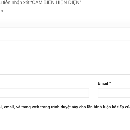
u tiên nhận xét “CẢM BIẾN HIỆN DIỆN”
n
*
Email
*
i, email, và trang web trong trình duyệt này cho lần bình luận kế tiếp của