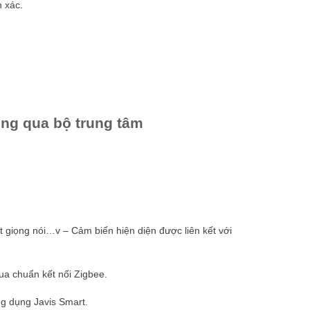
h xác.
hông qua bộ trung tâm
át giọng nói…v – Cảm biến hiện diện được liên kết với
qua chuẩn kết nối Zigbee.
ng dụng Javis Smart.