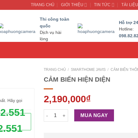
TRANG CHỦ
GIỚI THIỆU
TIN TỨC
TÀI LIỆ
Thi công toàn
Hỗ trợ 24
quốc
Hotline:
Dịch vụ hài
098.82.8
lòng
TRANG CHỦ
/
SMARTHOME JAVIS
/
CẢM BIẾN THÔ
CẢM BIẾN HIỆN DIỆN
2,190,000
₫
hất. Hãy gọi
62.551
CẢM BIẾN HIỆN DIỆN số lượng
MUA NGAY
2.551