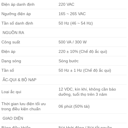
Điện áp danh định
220 VAC
Ngưỡng điện áp
165 ~ 265 VAC
Tần số danh định
50 Hz (46 ~ 54 Hz)
NGUỒN RA
Công suất
500 VA / 300 W
Điện áp
220 ± 10% (Chế độ ắc qui)
Dạng sóng
Sóng bước
Tần số
50 Hz ± 1 Hz (Chế độ ắc qui)
ẮC-QUI & BỘ NẠP
12 VDC, kín khí, không cần bảo
Loại ắc qui
dưỡng, tuổi thọ trên 3 năm
Thời gian lưu điện tối ưu
06 phút (50% tải)
trong điều kiện chuẩn
GIAO DIỆN
Bảng điều khiển
Nút khởi động / Nút tắt nguồn