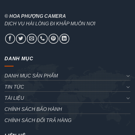
© HOA PHƯỢNG CAMERA
DỊCH VỤ HÀI LÒNG ĐI KHẮP MUÔN NƠI
DANH MỤC
DANH MỤC SẢN PHẨM
TIN TỨC
TÀI LIỆU
CHÍNH SÁCH BẢO HÀNH
CHÍNH SÁCH ĐỔI TRẢ HÀNG