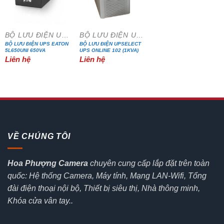
BỘ LƯU ĐIỆN UPS
BỘ LƯU ĐIỆN UPS
BỘ LƯU ĐIỆN UPS EATON
BỘ LƯU ĐIỆN UPSELECT
5L650UNI 650VA
UPS ONLINE 102 (1KVA)
Liên hệ
Liên hệ
VỀ CHÚNG TÔI
Hoa Phượng Camera
chuyên cung cấp lắp đặt trên toàn
quốc: Hệ thống Camera, Máy tính, Mạng LAN-Wifi, Tổng
đài điện thoại nội bộ, Thiết bị siêu thị, Nhà thông minh,
Khóa cửa vân tay..