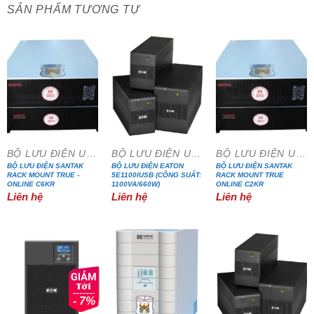
SẢN PHẨM TƯƠNG TỰ
BỘ LƯU ĐIỆN UPS
BỘ LƯU ĐIỆN UPS
BỘ LƯU ĐIỆN UPS
BỘ LƯU ĐIỆN SANTAK
BỘ LƯU ĐIỆN EATON
BỘ LƯU ĐIỆN SANTAK
RACK MOUNT TRUE -
5E1100IUSB (CÔNG SUẤT:
RACK MOUNT TRUE
ONLINE C6KR
1100VA/660W)
ONLINE C2KR
Liên hệ
Liên hệ
Liên hệ
- 7%