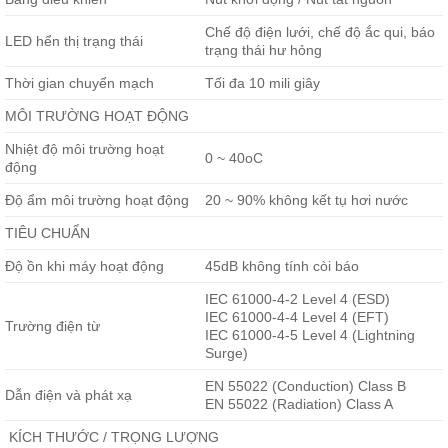
Chế độ điện lưới, chế độ ắc qui, báo
LED hển thị trạng thái
trạng thái hư hỏng
Thời gian chuyển mạch
Tối đa 10 mili giây
MÔI TRƯỜNG HOẠT ĐỘNG
Nhiệt độ môi trường hoạt
0 ~ 40oC
động
Độ ẩm môi trường hoạt động
20 ~ 90% không kết tụ hơi nước
TIÊU CHUẨN
Độ ồn khi máy hoạt động
45dB không tính còi báo
IEC 61000-4-2 Level 4 (ESD)
IEC 61000-4-4 Level 4 (EFT)
Trường điện từ
IEC 61000-4-5 Level 4 (Lightning
Surge)
EN 55022 (Conduction) Class B
Dẫn điện và phát xạ
EN 55022 (Radiation) Class A
KÍCH THƯỚC / TRỌNG LƯỢNG