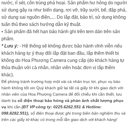
nước, rỉ sét, côn trùng phá hoại. Sản phẩm hư hỏng do người
sử dụng gây ra như biến dạng, rơi vỡ, trầy sướt, bể, đập phá,
sử dụng sai nguồn điện,.... Do lắp đặt, bảo trì, sử dụng không
tuân thủ theo sách hướng dẫn kỹ thuật.
• Sản phẩm đã hết hạn bảo hành ghi trên tem dán trên sản
phẩm.
* Lưu ý:
- Hệ thống sẽ không được bảo hành vĩnh viễn nếu
khách hàng tự ý thay đổi lắp đặt ban đầu, lắp thêm thiết bị
không do Hoa Phượng Camera cung cấp (do khách hàng tự
thỏa thuận với cá nhân, nhân viên hoặc đơn vị lắp thêm
khác).
Để phòng tránh trường hợp một vài cá nhân trục lợi, phục vụ bảo
hành không tốt xin Quý khách giữ lại tất cả giấy tờ khi giao dịch với
nhân viên của Hoa Phượng Camera để đối chiếu khi cần thiết, lưu
danh bạ
số điện thoại báo hỏng và phản ánh chất lượng phục
vụ
khi cần
(ĐT VP công ty: 0225.6262.551 & Hotline:
098.8282.551),
số điện thoại được ghi trong biên bản nghiệm thu và
trên các giấy tờ khác có trong mỗi lần giao dịch với khách hàng!