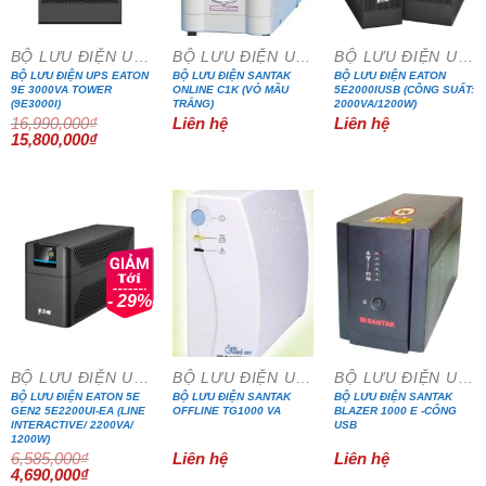
BỘ LƯU ĐIỆN UPS
BỘ LƯU ĐIỆN UPS
BỘ LƯU ĐIỆN UPS
BỘ LƯU ĐIỆN UPS EATON
BỘ LƯU ĐIỆN SANTAK
BỘ LƯU ĐIỆN EATON
9E 3000VA TOWER
ONLINE C1K (VỎ MẦU
5E2000IUSB (CÔNG SUẤT:
(9E3000I)
TRẮNG)
2000VA/1200W)
16,990,000
₫
Liên hệ
Liên hệ
Giá
Giá
15,800,000
₫
gốc
hiện
là:
tại
16,990,000₫.
là:
15,800,000₫.
- 29%
BỘ LƯU ĐIỆN UPS
BỘ LƯU ĐIỆN UPS
BỘ LƯU ĐIỆN UPS
BỘ LƯU ĐIỆN EATON 5E
BỘ LƯU ĐIỆN SANTAK
BỘ LƯU ĐIỆN SANTAK
GEN2 5E2200UI-EA (LINE
OFFLINE TG1000 VA
BLAZER 1000 E -CỔNG
INTERACTIVE/ 2200VA/
USB
1200W)
6,585,000
₫
Liên hệ
Liên hệ
Giá
Giá
4,690,000
₫