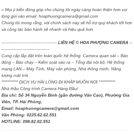
» Mọi ý kiến đóng góp cho chúng tôi ngày càng hoàn thiện hơn vui
lòng gửi vào email: hoaphuongcamera@gmail.com
Chúng tôi mong rằng, với chính sách này sẽ hỗ trợ quý khách tốt hơn
và công tác bảo hành sẽ nhanh và hiệu quả hơn.
-------------------------------------
LIÊN HỆ © HOA PHƯỢNG CAMERA
--
--------------------------------
Cung cấp lắp đặt trên toàn quốc hệ thống: Camera quan sát – Báo
động – Báo cháy – Kiểm soát vào ra – Tổng đài nội bộ, Hệ thống
mạng LAN – Máy Tính, Máy văn phòng, Nhà thông minh, Năng
lượng mặt trời.
*********** DỊCH VỤ HÀI LÒNG ĐI KHẮP MUÔN NƠI ***********
Nhà thầu Công trình Camera Hàng Đầu!
Địa chỉ: Số 34 Nguyễn Bình (gần đường Văn Cao), Phường Gia
Viên, TP. Hải Phòng.
Email: hoaphuongcamera@gmail.com
Văn Phòng: 0225.62.62.551
HOTLINE: 098.82.82.551