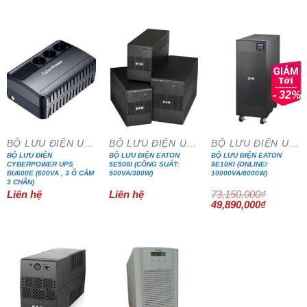
gốc
hiện
là:
tại
6,585,000₫.
là:
4,690,000₫.
- 32%
BỘ LƯU ĐIỆN UPS
BỘ LƯU ĐIỆN UPS
BỘ LƯU ĐIỆN UPS
BỘ LƯU ĐIỆN
BỘ LƯU ĐIỆN EATON
BỘ LƯU ĐIỆN EATON
CYBERPOWER UPS
5E500I (CÔNG SUẤT:
9E10KI (ONLINE/
BU600E (600VA , 3 Ổ CẮM
500VA/300W)
10000VA/8000W)
3 CHÂN)
Liên hệ
Liên hệ
73,150,000
₫
Giá
Giá
49,890,000
₫
gốc
hiện
là:
tại
73,150,000₫.
là:
49,890,0