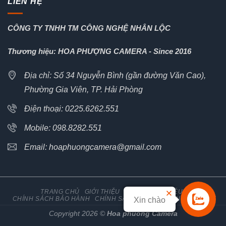
LIÊN HỆ
CÔNG TY TNHH TM CÔNG NGHỆ NHÂN LỘC
Thương hiệu: HOA PHƯỢNG CAMERA - Since 2016
Địa chỉ: Số 34 Nguyễn Bình (gần đường Văn Cao),
Phường Gia Viên, TP. Hải Phòng
Điện thoại: 0225.6262.551
Mobile: 098.8282.551
Email: hoaphuongcamera@gmail.com
TRANG CHỦ
GIỚI THIỆU
TIN TỨC
TÀI LIỆU
CHÍNH SÁCH BẢO HÀNH
CHÍNH SÁCH ĐỔI TRẢ HÀNG
LIÊN HỆ
Xin chào
Copyright 2026 ©
Hoa phuong Camera