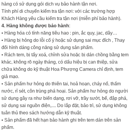
hàng có sử dụng gói dịch vụ bảo hành tận nơi.
Tính phí di chuyển kiểm tra tận nơi: với các trường hợp
Khách Hàng yêu cầu kiểm tra tận nơi (miễn phí bảo hành).
4. Hàng không được bảo hành
:
• Hàng hóa có tính năng tiêu hao : pin, ắc quy, jac, dây…
• Hàng bị hỏng do lỗi cố ý hoặc sử dụng sai mục đích , Thay
đổi hình dáng công năng sử dụng sản phẩm.
• Rách tem, bị tẩy xoá, chỉnh sửa hoặc bị dán chồng bằng tem
khác, không rõ ngày tháng, có dấu hiệu bị can thiệp, sửa
chữa không do kỹ thuật Hoa Phượng Camera chỉ định, tem
giả mạo.
• Sản phẩm hư hỏng do thiên tai, hoả hoạn, cháy nổ, thấm
nước, rỉ sét, côn trùng phá hoại. Sản phẩm hư hỏng do người
sử dụng gây ra như biến dạng, rơi vỡ, trầy sướt, bể, đập phá,
sử dụng sai nguồn điện,.... Do lắp đặt, bảo trì, sử dụng không
tuân thủ theo sách hướng dẫn kỹ thuật.
• Sản phẩm đã hết hạn bảo hành ghi trên tem dán trên sản
phẩm.