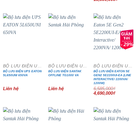
gốc
hiện
là:
tại
16,990,000₫.
là:
15,800,0
- 29%
BỘ LƯU ĐIỆN UPS
BỘ LƯU ĐIỆN UPS
BỘ LƯU ĐIỆN UPS
BỘ LƯU ĐIỆN UPS EATON
BỘ LƯU ĐIỆN SANTAK
BỘ LƯU ĐIỆN EATON 5E
5L650UNI 650VA
OFFLINE TG1000 VA
GEN2 5E2200UI-EA (LINE
INTERACTIVE/ 2200VA/
1200W)
Liên hệ
Liên hệ
6,585,000
₫
Giá
Giá
4,690,000
₫
gốc
hiện
là:
tại
6,585,000₫.
là:
4,690,000₫