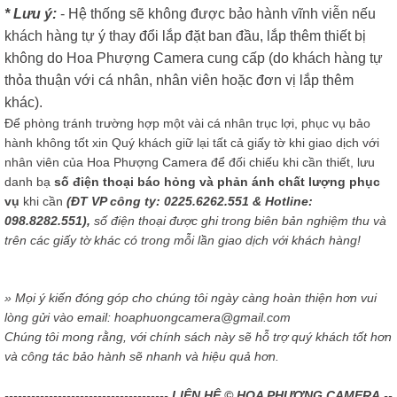
* Lưu ý:
- Hệ thống sẽ không được bảo hành vĩnh viễn nếu
khách hàng tự ý thay đổi lắp đặt ban đầu, lắp thêm thiết bị
không do Hoa Phượng Camera cung cấp (do khách hàng tự
thỏa thuận với cá nhân, nhân viên hoặc đơn vị lắp thêm
khác).
Để phòng tránh trường hợp một vài cá nhân trục lợi, phục vụ bảo
hành không tốt xin Quý khách giữ lại tất cả giấy tờ khi giao dịch với
nhân viên của Hoa Phượng Camera để đối chiếu khi cần thiết, lưu
danh bạ
số điện thoại báo hỏng và phản ánh chất lượng phục
vụ
khi cần
(ĐT VP công ty: 0225.6262.551 & Hotline:
098.8282.551),
số điện thoại được ghi trong biên bản nghiệm thu và
trên các giấy tờ khác có trong mỗi lần giao dịch với khách hàng!
» Mọi ý kiến đóng góp cho chúng tôi ngày càng hoàn thiện hơn vui
lòng gửi vào email: hoaphuongcamera@gmail.com
Chúng tôi mong rằng, với chính sách này sẽ hỗ trợ quý khách tốt hơn
và công tác bảo hành sẽ nhanh và hiệu quả hơn.
-------------------------------------
LIÊN HỆ © HOA PHƯỢNG CAMERA
--