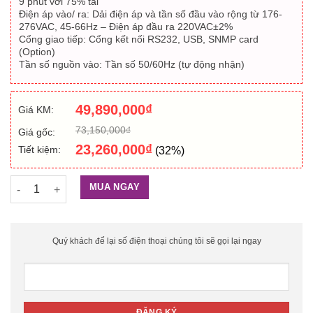
9 phút với 75% tải
Điện áp vào/ ra: Dải điện áp và tần số đầu vào rộng từ 176-
276VAC, 45-66Hz – Điện áp đầu ra 220VAC±2%
Cổng giao tiếp: Cổng kết nối RS232, USB, SNMP card
(Option)
Tần số nguồn vào: Tần số 50/60Hz (tự động nhận)
49,890,000
₫
Giá KM:
73,150,000
₫
Giá gốc:
23,260,000
₫
Tiết kiệm:
(32%)
Bộ lưu điện Eaton 9E10Ki (Online/ 10000VA/8000W) số lượng
MUA NGAY
Quý khách để lại số điện thoại chúng tôi sẽ gọi lại ngay