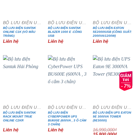
BỘ LƯU ĐIỆN UPS
BỘ LƯU ĐIỆN UPS
BỘ LƯU ĐIỆN UPS
BỘ LƯU ĐIỆN SANTAK
BỘ LƯU ĐIỆN SANTAK
BỘ LƯU ĐIỆN EATON
ONLINE C1K (VỎ MẦU
BLAZER 1000 E -CỔNG
5E2000IUSB (CÔNG SUẤT:
TRẮNG)
USB
2000VA/1200W)
Liên hệ
Liên hệ
Liên hệ
- 7%
BỘ LƯU ĐIỆN UPS
BỘ LƯU ĐIỆN UPS
BỘ LƯU ĐIỆN UPS
BỘ LƯU ĐIỆN SANTAK
BỘ LƯU ĐIỆN
BỘ LƯU ĐIỆN UPS EATON
RACK MOUNT TRUE
CYBERPOWER UPS
9E 3000VA TOWER
ONLINE C2KR
BU600E (600VA , 3 Ổ CẮM
(9E3000I)
3 CHÂN)
Liên hệ
Liên hệ
16,990,000
₫
Giá
Giá
15,800,000
₫