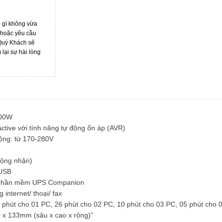
ó gì không vừa
 hoặc yêu cầu
 Quý Khách sẽ
ại sự hài lòng
200W
ctive với tính năng tự động ổn áp (AVR)
rộng: từ 170-280V
động nhận)
 USB
a phần mềm UPS Companion
internet/ thoại/ fax
50 phút cho 01 PC, 26 phút cho 02 PC, 10 phút cho 03 PC, 05 phút cho 
0 x 133mm (sâu x cao x rộng)”