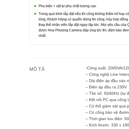
Phụ kiện + vật tư phụ chất lượng cao
Trong quá trình lắp đặt nếu thi công không thẩm mĩ hay c
lòng, Khách Hàng có quyền dừng thi công, hủy hợp đồng
thay thế nhân viên lắp đặt ngay lập tức. Mọi yêu cầu của
được Hoa Phượng Camera đáp ứng tức thì, đảm bảo đem l
nhất
-Công suất: 2000VA/1
MÔ TẢ
– Công nghệ Line Intera
– Dải điện áp đầu vào 
– Điện áp đầu ra 230V
– Tần số: 50/60Hz (tự 
– Kết nối PC qua cổng
– Có thể giám sát qu
– Có cổng bảo vệ đường 
– Thời gian lưu điện: 
– Kích thước: 330 x 18