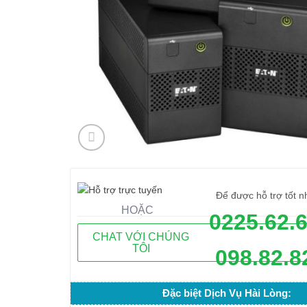
Để được hỗ trợ tốt n
HOẶC
0225.62.
CHAT VỚI CHÚNG
TÔI
098.82.8
Đặc biệt Dịch Vụ Hài Lòng: