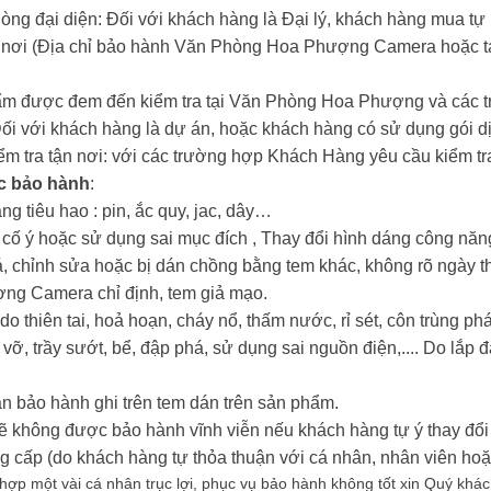
hòng đại diện: Đối với khách hàng là Đại lý, khách hàng mua tự
n nơi (Địa chỉ bảo hành Văn Phòng Hoa Phượng Camera hoặc tại
ẩm được đem đến kiểm tra tại Văn Phòng Hoa Phượng và các tr
Đối với khách hàng là dự án, hoặc khách hàng có sử dụng gói dị
iểm tra tận nơi: với các trường hợp Khách Hàng yêu cầu kiểm tra
c bảo hành
:
ng tiêu hao : pin, ắc quy, jac, dây…
i cố ý hoặc sử dụng sai mục đích , Thay đổi hình dáng công nă
oá, chỉnh sửa hoặc bị dán chồng bằng tem khác, không rõ ngày t
ợng Camera chỉ định, tem giả mạo.
o thiên tai, hoả hoạn, cháy nổ, thấm nước, rỉ sét, côn trùng 
 vỡ, trầy sướt, bể, đập phá, sử dụng sai nguồn điện,.... Do lắp đ
n bảo hành ghi trên tem dán trên sản phẩm.
ẽ không được bảo hành vĩnh viễn nếu khách hàng tự ý thay đổi 
ấp (do khách hàng tự thỏa thuận với cá nhân, nhân viên hoặc
ợp một vài cá nhân trục lợi, phục vụ bảo hành không tốt xin Quý khách g