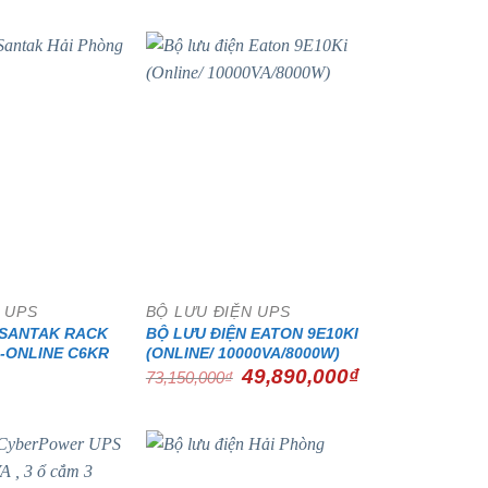
- 32%
 UPS
BỘ LƯU ĐIỆN UPS
 SANTAK RACK
BỘ LƯU ĐIỆN EATON 9E10KI
-ONLINE C6KR
(ONLINE/ 10000VA/8000W)
Giá
Giá
49,890,000
₫
73,150,000
₫
gốc
hiện
là:
tại
73,150,000₫.
là:
49,890,000₫.