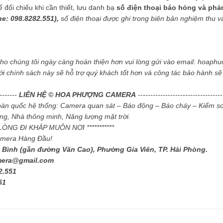
ối chiếu khi cần thiết, lưu danh bạ
số điện thoại báo hỏng và phả
ne: 098.8282.551),
số điện thoại được ghi trong biên bản nghiệm thu và 
cho chúng tôi ngày càng hoàn thiện hơn vui lòng gửi vào email: hoa
ới chính sách này sẽ hỗ trợ quý khách tốt hơn và công tác bảo hành s
--------
LIÊN HỆ © HOA PHƯỢNG CAMERA
----------------------------------
toàn quốc hệ thống: Camera quan sát – Báo động – Báo cháy – Kiểm so
g, Nhà thông minh, Năng lượng mặt trời.
I LÒNG ĐI KHẮP MUÔN NƠI ***********
amera Hàng Đầu!
 Bình (gần đường Văn Cao), Phường Gia Viên, TP. Hải Phòng.
mera@gmail.com
2.551
51