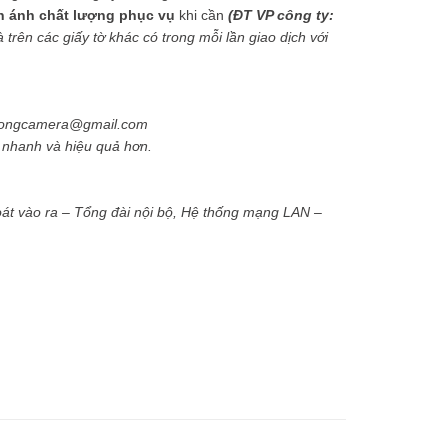
n ánh chất lượng phục vụ
khi cần
(ĐT VP công ty:
trên các giấy tờ khác có trong mỗi lần giao dịch với
phuongcamera@gmail.com
ẽ nhanh và hiệu quả hơn.
át vào ra – Tổng đài nội bộ, Hệ thống mạng LAN –