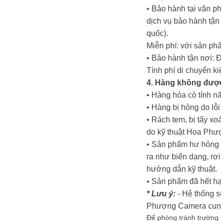
• Bảo hành tại văn p
dịch vụ bảo hành tậ
quốc).
Miễn phí: với sản ph
• Bảo hành tận nơi: 
Tính phí di chuyển k
4. Hàng không đượ
• Hàng hóa có tính nă
• Hàng bị hỏng do lỗ
• Rách tem, bị tẩy x
do kỹ thuật Hoa Phư
• Sản phẩm hư hỏng d
ra như biến dạng, rơi
hướng dẫn kỹ thuật.
• Sản phẩm đã hết hạ
* Lưu ý:
- Hệ thống s
Phượng Camera cung c
Để phòng tránh trường h