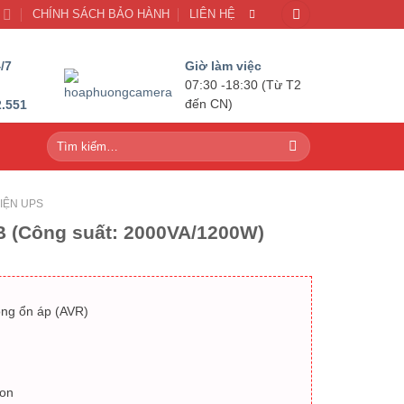
U
CHÍNH SÁCH BẢO HÀNH
LIÊN HỆ
/7
Giờ làm việc
07:30 -18:30 (Từ T2
2.551
đến CN)
Tìm
kiếm:
IỆN UPS
B (Công suất: 2000VA/1200W)
ộng ổn áp (AVR)
on