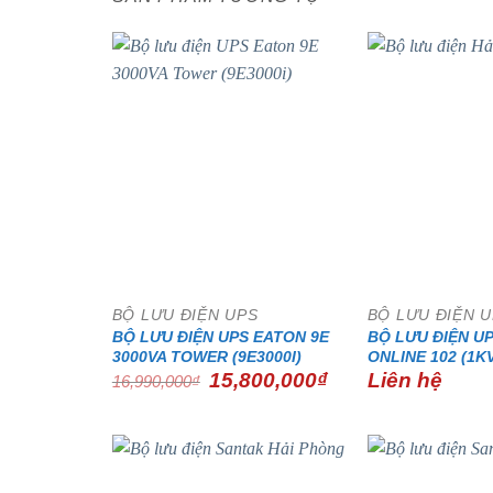
- 7%
BỘ LƯU ĐIỆN UPS
BỘ LƯU ĐIỆN 
BỘ LƯU ĐIỆN UPS EATON 9E
BỘ LƯU ĐIỆN U
3000VA TOWER (9E3000I)
ONLINE 102 (1K
Giá
Giá
15,800,000
₫
Liên hệ
16,990,000
₫
gốc
hiện
là:
tại
16,990,000₫.
là:
15,800,000₫.