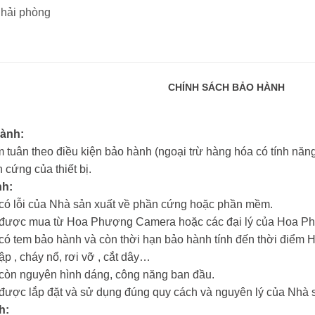
i hải phòng
CHÍNH SÁCH BẢO HÀNH
hành:
 tuân theo điều kiện bảo hành (ngoại trừ hàng hóa có tính năng 
 cứng của thiết bị.
nh:
m có lỗi của Nhà sản xuất về phần cứng hoặc phần mềm.
ẩm được mua từ Hoa Phượng Camera hoặc các đại lý của Hoa 
m có tem bảo hành và còn thời hạn bảo hành tính đến thời đi
hập , cháy nổ, rơi vỡ , cắt dây…
m còn nguyên hình dáng, công năng ban đầu.
m được lắp đặt và sử dụng đúng quy cách và nguyên lý của Nhà 
h: