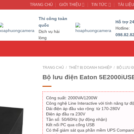
TRANG CHỦ
GIỚI THIỆU
TIN TỨC
TÀI LIỆ
Thi công toàn
Hỗ trợ 24
quốc
Hotline:
Dịch vụ hài
098.82.8
lòng
TRANG CHỦ
/
THIẾT BỊ DOANH NGHIỆP
/
BỘ LƯU Đ
Bộ lưu điện Eaton 5E2000iUS
Công suất: 2000VA/1200W
Công nghệ Line Interactive với tính năng tự đ
Dải điện áp đầu vào rộng: từ 170-280V
Điện áp đầu ra 230V
Tần số: 50/60Hz (tự động nhận)
Kết nối PC qua cổng USB
Có thể giám sát qua phần mềm UPS Compani