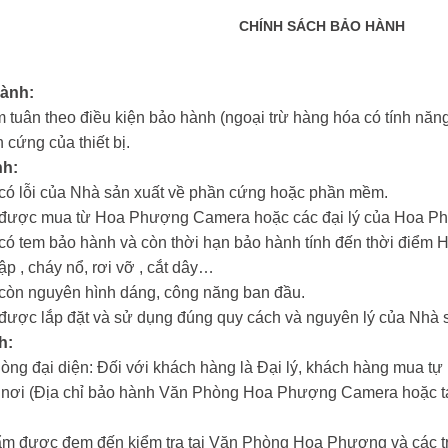
CHÍNH SÁCH BẢO HÀNH
hành:
 tuân theo điều kiện bảo hành (ngoại trừ hàng hóa có tính năng 
 cứng của thiết bị.
nh:
m có lỗi của Nhà sản xuất về phần cứng hoặc phần mềm.
ẩm được mua từ Hoa Phượng Camera hoặc các đại lý của Hoa 
m có tem bảo hành và còn thời hạn bảo hành tính đến thời đi
hập , cháy nổ, rơi vỡ , cắt dây…
m còn nguyên hình dáng, công năng ban đầu.
m được lắp đặt và sử dụng đúng quy cách và nguyên lý của Nhà 
h:
hòng đại diện: Đối với khách hàng là Đại lý, khách hàng mua tự
n nơi (Địa chỉ bảo hành Văn Phòng Hoa Phượng Camera hoặc tại
ẩm được đem đến kiểm tra tại Văn Phòng Hoa Phượng và các tr