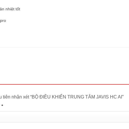
ản nhiệt tốt
 pro
ầu tiên nhận xét “BỘ ĐIỀU KHIỂN TRUNG TÂM JAVIS HC AI”
n
*