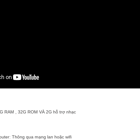
4G RAM , 32G ROM VÀ 2G hỗ trợ nhạc
router: Thông qua mạng lan hoặc wifi