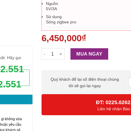
Nguồn
5V/3A
Sử dụng
Sóng zigbee pro
6,450,000
₫
BỘ ĐIỀU KHIỂN TRUNG TÂM JAVIS HC AI số 
MUA NGAY
hất. Hãy gọi
62.551
Quý khách để lại số điện thoại chúng
2.551
tôi sẽ gọi lại ngay
ĐT:
0225.6262
Liên hệ nhận Báo
ó gì không vừa
 hoặc yêu cầu
 Quý Khách sẽ