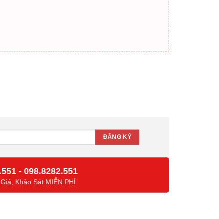
lượng
.551
-
098.8282.551
 Giá, Khảo Sát MIỄN PHÍ