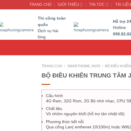
TRANG CHỦ
GIỚI THIỆU
TIN TỨC
TÀI LIỆ
Thi công toàn
Hỗ trợ 24
quốc
Hotline:
Dịch vụ hài
098.82.8
lòng
TRANG CHỦ
/
SMARTHOME JAVIS
/
BỘ ĐIỀU KHIỂ
BỘ ĐIỀU KHIỂN TRUNG TÂM J
Cấu hình
4G Ram, 32G Rom, 2G Bộ nhớ nhạc, CPU S9
Chất liệu
Vỏ nhôm nguyên khối (hỗ trợ tản nhiệt tốt)
Phương thức kết nỗi
Qua cổng Lan( enthenet 10/100m) hoặc Wifi