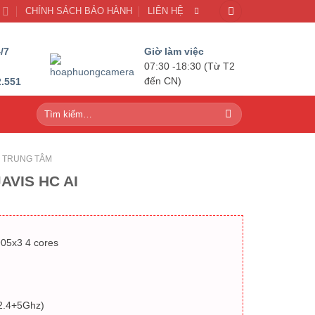
U
CHÍNH SÁCH BẢO HÀNH
LIÊN HỆ
/7
Giờ làm việc
07:30 -18:30 (Từ T2
2.551
đến CN)
Tìm
kiếm:
N TRUNG TÂM
AVIS HC AI
05x3 4 cores
(2.4+5Ghz)