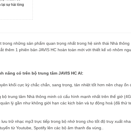
ại sự hài lòng
ột trong những sản phẩm quan trọng nhất trong hệ sinh thái Nhà thông
ắt thêm 1 phiên bản JAVIS HC hoàn toàn mới với thiết kế vỏ nhôm ng
h năng có trên bộ trung tâm JAVIS HC AI:
ên khối cực kỳ chắc chắn, sang trọng, tản nhiệt tốt hơn nên chạy ổn 
bộ trung tâm Nhà thông minh có cấu hình mạnh nhất trên thế giớ (4G
, quản lý gần như không giới hạn các kịch bản và tự động hoá (đã thử 
lưu trữ nhạc mp3 trực tiếp trong bộ nhớ trong cho tốt độ truy xuất nh
tuyến từ Youtube, Spotify lên các bộ âm thanh đa vùng..