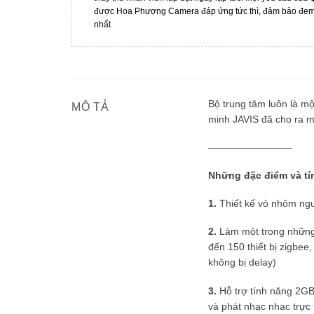
được Hoa Phượng Camera đáp ứng tức thì, đảm bảo đem l
nhất
Bộ trung tâm luôn là m
MÔ TẢ
minh JAVIS đã cho ra m
————————–
Những đặc điểm và tín
1.
Thiết kế vỏ nhôm nguy
2.
Làm một trong những 
đến 150 thiết bị zigbee
không bị delay)
3.
Hỗ trợ tính năng 2GB 
và phát nhạc nhạc trực 