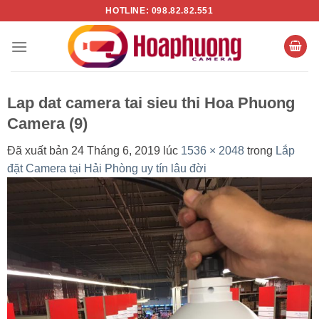
Chuyển
HOTLINE: 098.82.82.551
đến
nội
dung
Lap dat camera tai sieu thi Hoa Phuong
Camera (9)
Đã xuất bản
24 Tháng 6, 2019
lúc
1536 × 2048
trong
Lắp
đặt Camera tại Hải Phòng uy tín lâu đời