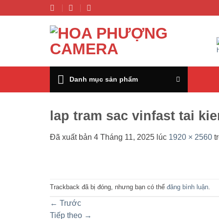
Chuyển
đến
nội
dung
Danh mục sản phẩm
lap tram sac vinfast tai ki
Đã xuất bản
4 Tháng 11, 2025
lúc
1920 × 2560
t
Trackback đã bị đóng, nhưng bạn có thể
đăng bình luận
.
←
Trước
Tiếp theo
→