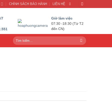
U
CHÍNH SÁCH BẢO HÀNH
LIÊN HỆ
/7
Giờ làm việc
07:30 -18:30 (Từ T2
2.551
đến CN)
Tìm
kiếm: