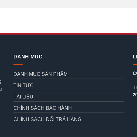
DANH MỤC
L
C
DANH MỤC SẢN PHẨM
g
TIN TỨC
T
u
2
TÀI LIỆU
CHÍNH SÁCH BẢO HÀNH
CHÍNH SÁCH ĐỔI TRẢ HÀNG