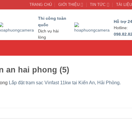
TRANG CHỦ
GIỚI THIỆU
TIN TỨC
TÀI LIỆ
Thi công toàn
Hỗ trợ 24
quốc
Hotline:
Dịch vụ hài
098.82.8
lòng
en an hai phong (5)
rong
Lắp đặt trạm sạc Vinfast 11kw tại Kiến An, Hải Phòng.