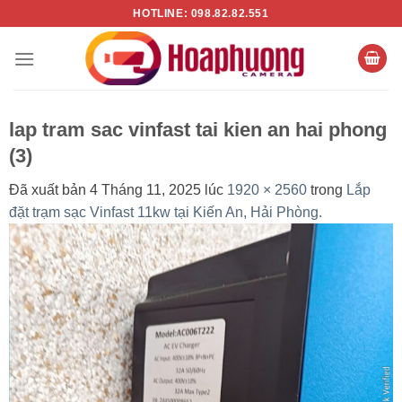
Chuyển
HOTLINE: 098.82.82.551
đến
nội
dung
lap tram sac vinfast tai kien an hai phong
(3)
Đã xuất bản
4 Tháng 11, 2025
lúc
1920 × 2560
trong
Lắp
đặt trạm sạc Vinfast 11kw tại Kiến An, Hải Phòng.