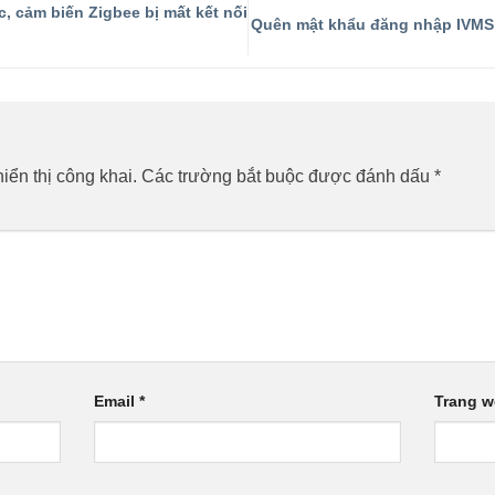
, cảm biến Zigbee bị mất kết nối
Quên mật khẩu đăng nhập IVMS 4
ển thị công khai.
Các trường bắt buộc được đánh dấu
*
Email
*
Trang 