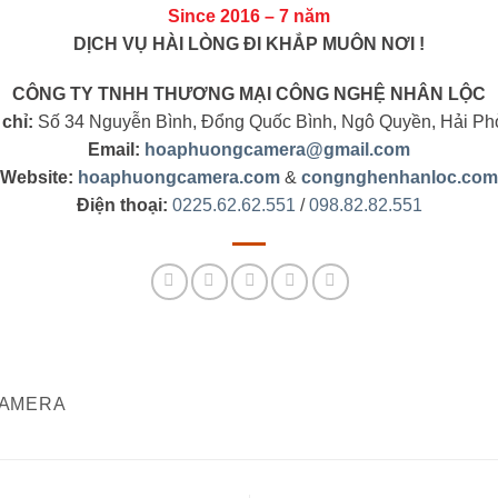
Since 2016 – 7 năm
DỊCH VỤ HÀI LÒNG ĐI KHẮP MUÔN NƠI !
CÔNG TY TNHH THƯƠNG MẠI CÔNG NGHỆ NHÂN LỘC
 chỉ:
Số 34 Nguyễn Bình, Đổng Quốc Bình, Ngô Quyền, Hải Ph
Email:
hoaphuongcamera@gmail.com
Website:
hoaphuongcamera.com
&
congnghenhanloc.com
Điện thoại:
0225.62.62.551
/
098.82.82.551
AMERA