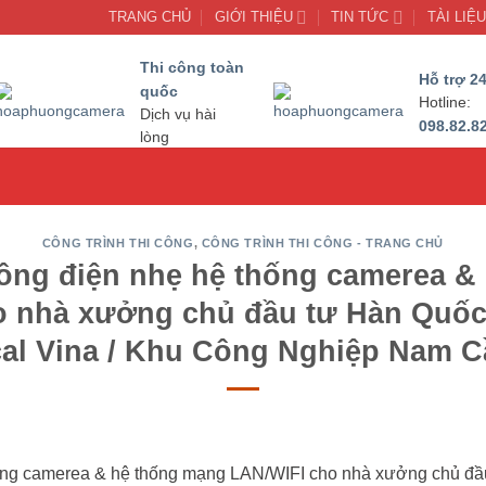
TRANG CHỦ
GIỚI THIỆU
TIN TỨC
TÀI LIỆ
Thi công toàn
Hỗ trợ 24
quốc
Hotline:
Dịch vụ hài
098.82.8
lòng
CÔNG TRÌNH THI CÔNG
,
CÔNG TRÌNH THI CÔNG - TRANG CHỦ
công điện nhẹ hệ thống camerea &
o nhà xưởng chủ đầu tư Hàn Quố
al Vina / Khu Công Nghiệp Nam C
thống camerea & hệ thống mạng LAN/WIFI cho nhà xưởng chủ đ