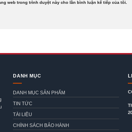
rang web trong trình duyệt này cho lần bình luận kế tiếp của tôi.
DANH MỤC
L
C
DANH MỤC SẢN PHẨM
g
TIN TỨC
T
u
2
TÀI LIỆU
CHÍNH SÁCH BẢO HÀNH