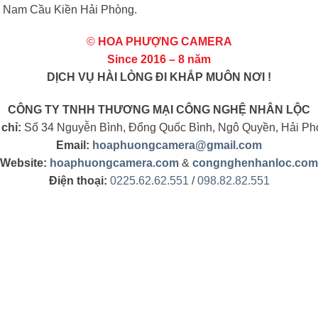
p Nam Cầu Kiền Hải Phòng.
©
HOA PHƯỢNG CAMERA
Since 2016 – 8 năm
DỊCH VỤ HÀI LÒNG ĐI KHẮP MUÔN NƠI !
CÔNG TY TNHH THƯƠNG MẠI CÔNG NGHỆ NHÂN LỘC
 chỉ:
Số 34 Nguyễn Bình, Đổng Quốc Bình, Ngô Quyền, Hải Ph
Email:
hoaphuongcamera@gmail.com
Website:
hoaphuongcamera.com
&
congnghenhanloc.com
Điện thoại:
0225.62.62.551
/
098.82.82.551