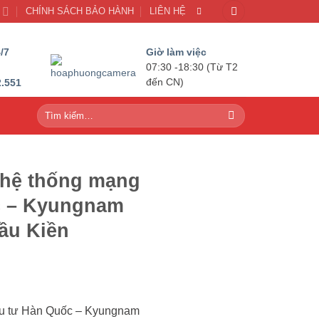
U
CHÍNH SÁCH BẢO HÀNH
LIÊN HỆ
/7
Giờ làm việc
07:30 -18:30 (Từ T2
2.551
đến CN)
Tìm
kiếm:
 hệ thống mạng
c – Kyungnam
ầu Kiền
ầu tư Hàn Quốc – Kyungnam