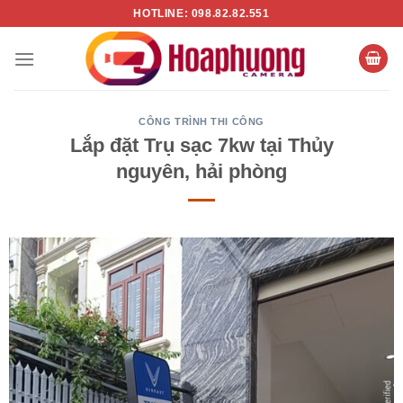
Chuyển
HOTLINE: 098.82.82.551
đến
nội
dung
CÔNG TRÌNH THI CÔNG
Lắp đặt Trụ sạc 7kw tại Thủy
nguyên, hải phòng