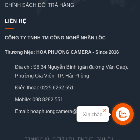
CHÍNH SÁCH ĐỔI TRẢ HÀNG
LIÊN HỆ
CÔNG TY TNHH TM CÔNG NGHỆ NHÂN LỘC
Thương hiệu: HOA PHƯỢNG CAMERA - Since 2016
Địa chỉ: Số 34 Nguyễn Bình (gần đường Văn Cao),
Phường Gia Viên, TP. Hải Phòng
Điện thoại: 0225.6262.551
Mobile: 098.8282.551
Email: hoaphuongcamera@gmail.com
Xin chào
TRANG CHỦ
GIỚI THIỆU
TIN TỨC
TÀI LIỆU