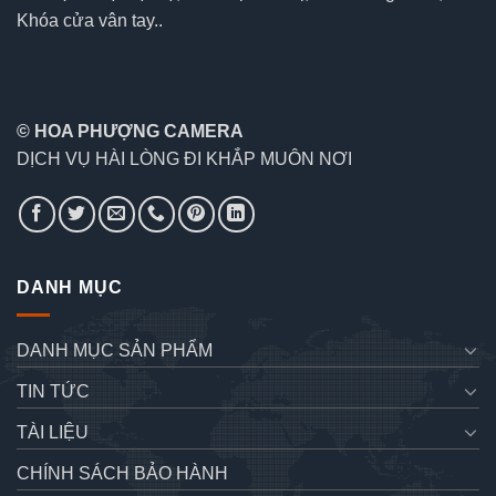
Khóa cửa vân tay..
© HOA PHƯỢNG CAMERA
DỊCH VỤ HÀI LÒNG ĐI KHẮP MUÔN NƠI
DANH MỤC
DANH MỤC SẢN PHẨM
TIN TỨC
TÀI LIỆU
CHÍNH SÁCH BẢO HÀNH